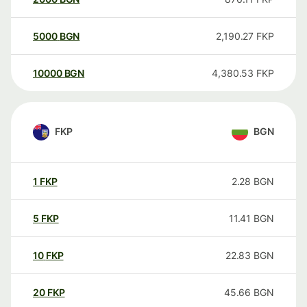
5000
BGN
2,190.27
FKP
10000
BGN
4,380.53
FKP
FKP
BGN
1
FKP
2.28
BGN
5
FKP
11.41
BGN
10
FKP
22.83
BGN
20
FKP
45.66
BGN