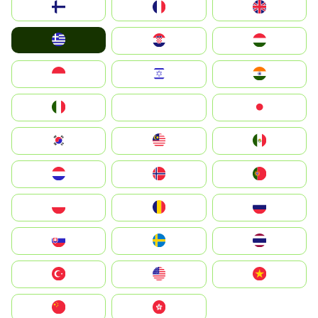
Suomi
France
United Kingdom
Greece
Hrvatska
Magyarország
Indonesia
Israel
India
Italia
JA
Japan
South Korea
Malay
Mexico
Nederland
Norge
Portugal
Polska
România
Россия
Slovensko
Ruoŧŧa
ไทย
Türkiye
United States
Vietnam
中国
中國香港特別行政區