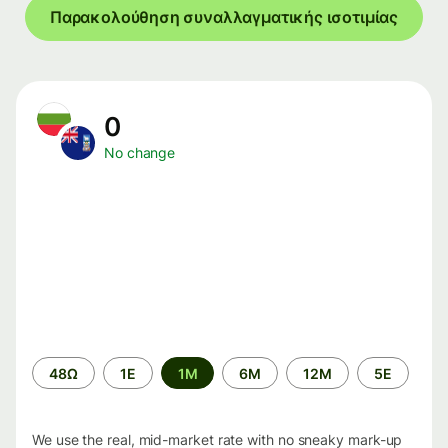
Παρακολούθηση συναλλαγματικής ισοτιμίας
0
No change
Time
48Ω
1Ε
1M
6M
12M
5Ε
period
We use the real, mid-market rate with no sneaky mark-up