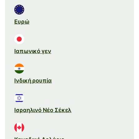
Ευρώ
Ιαπωνικό γεν
Ινδική ρουπία
Ισραηλινό Νέο Σέκελ