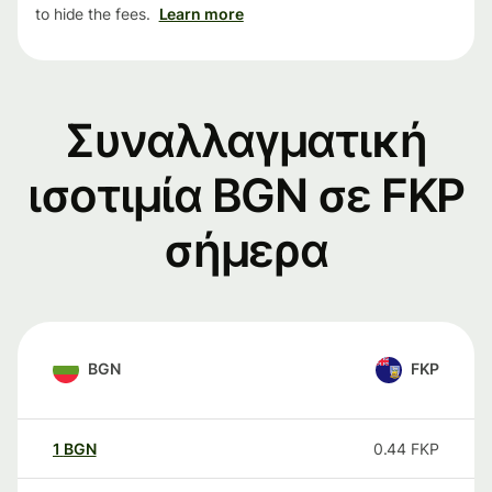
to hide the fees.
Learn more
Συναλλαγματική
ισοτιμία BGN σε FKP
σήμερα
BGN
FKP
1
BGN
0.44
FKP