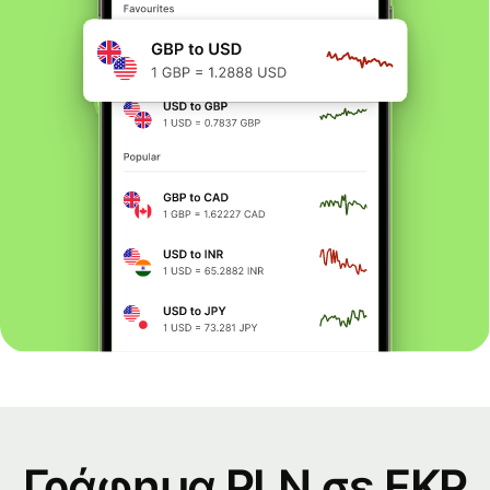
Γράφημα PLN σε FKP