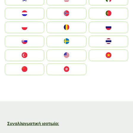
Nederland
Norge
Portugal
Polska
România
Россия
Slovensko
Ruoŧŧa
ไทย
Türkiye
United States
Vietnam
中国
中國香港特別行政區
Συναλλαγματική ισοτιμία: