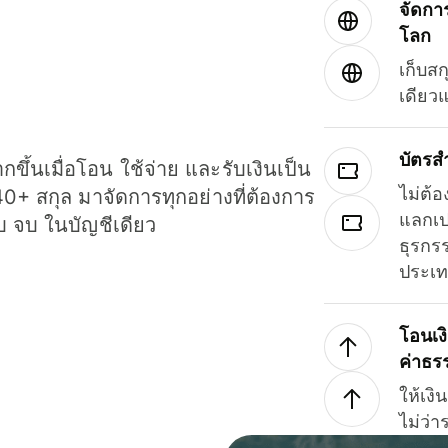
จัดกา
โลก
เก็บสก
เดียว
บัตรส
ขึ้นเมื่อโอน ใช้จ่าย และรับเงินเป็น
ไม่ต้อ
40+ สกุล มาจัดการทุกอย่างที่ต้องการ
แลกเป
รบ จบ ในบัญชีเดียว
ธุรกรร
ประเ
โอนเง
ค่าธร
ให้เง
ไม่ว่