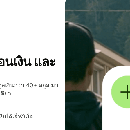
โอนเงิน และ
กุลเงินกว่า 40+ สกุล มา
เดียว
งินได้เร็วทันใจ