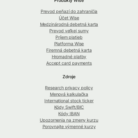
Produkty Wise
Prevod peňazí do zahraničia
Účet Wise
Medzinárodná debetná karta
Prevod veľkej sumy
Príjem platieb
Platforma Wise
Firemná debetná karta
Hromadné platby
Accept card payments
Zdroje
Research privacy policy
Menová kalkulačka
International stock ticker
Kódy Swift/BIC
Kódy IBAN
Upozornenia na zmeny kurzu
Porovnajte výmenné kurzy