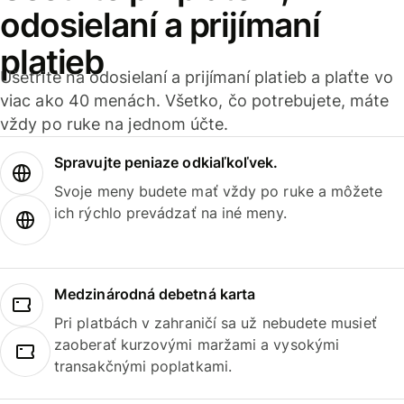
odosielaní a prijímaní
platieb
Ušetrite na odosielaní a prijímaní platieb a plaťte vo
viac ako 40 menách. Všetko, čo potrebujete, máte
vždy po ruke na jednom účte.
Spravujte peniaze odkiaľkoľvek.
Svoje meny budete mať vždy po ruke a môžete
ich rýchlo prevádzať na iné meny.
Medzinárodná debetná karta
Pri platbách v zahraničí sa už nebudete musieť
zaoberať kurzovými maržami a vysokými
transakčnými poplatkami.