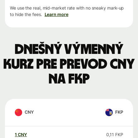
We use the real, mid-market rate with no sneaky mark-up
to hide the fees.
Learn more
Dnešný výmenný
kurz pre prevod CNY
na FKP
CNY
FKP
1
CNY
0,11
FKP