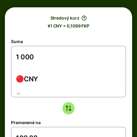
Stredový kurz
¥1 CNY = 0,1099 FKP
Suma
CNY
Premenené na