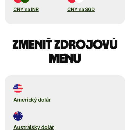
CNY na INR
CNY na SGD
Zmeniť zdrojovú
menu
Americký dolár
Austrálsky dolár