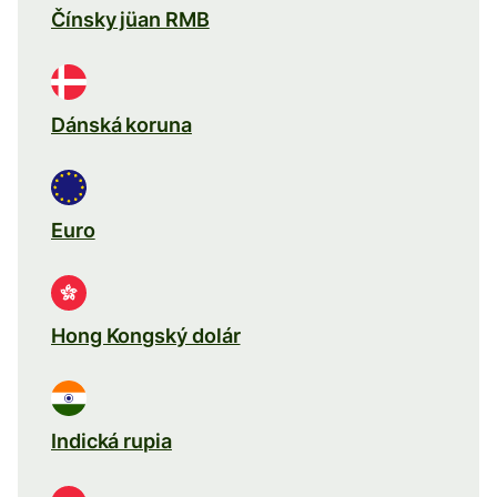
Čínsky jüan RMB
Dánská koruna
Euro
Hong Kongský dolár
Indická rupia