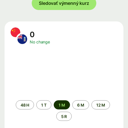
Sledovať výmenný kurz
0
No change
Time
48 H
1 T
1 M
6 M
12 M
period
5 R