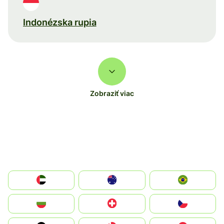
Indonézska rupia
Zobraziť viac
الإمارات العربية المتحدة
Australia
Brazil
България
Switzerland
Czechia