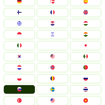
Deutschland
Denmark
España
Suomi
France
United Kingdom
Greece
Hrvatska
Magyarország
Indonesia
Israel
India
Italia
JA
Japan
South Korea
Malay
Mexico
Nederland
Norge
Portugal
Polska
România
Россия
Slovensko
Ruoŧŧa
ไทย
Türkiye
United States
Vietnam