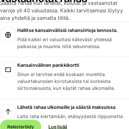
Säästä rahaa kun lähetät, kulutat ja vastaanotat
varoja yli 40 valuutassa. Kaikki tarvitsemasi löytyy
aina yhdeltä ja samalta tilillä.
Hallitse kansainvälisiä rahansiirtoja lennosta.
Pidä kaikki eri valuuttasi kätevästi yhdessä
paikassa ja muunna niitä sekunneissa.
Kansainvälinen pankkikortti
Sinun ei tarvitse enää koskaan murehtia
valuuttakurssien korotuksista tai korkeista
siirtomaksuista, kun käytät rahaa ulkomailla.
Lähetä rahaa ulkomaille ja säästä maksuissa
Laita raha kiertämään, etäisyydestä riippumatta.
Rekisteröidy
Lue lisää