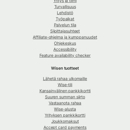
Yritys ja tiimi
Turvallisuus
Lehdistö
Työpaikat
Palvelun tila
Sijoittajasuhteet
Affiliate-ohjelma ja kumppanuudet
Ohjekeskus
Accessibility
Feature availability checker
Wisen tuotteet
Lähetä rahaa ulkomaille
Wise-tili
Kansainvälinen pankkikortti
Suuren summan siirto
Vastaanota rahaa
Wise-alusta
Yrityksen pankkikortti
Joukkomaksut
Accept card payments