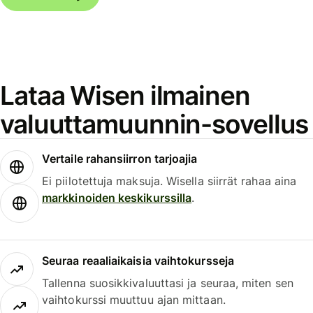
Lataa Wisen ilmainen
valuuttamuunnin-sovellus
Vertaile rahansiirron tarjoajia
Ei piilotettuja maksuja. Wisella siirrät rahaa aina
markkinoiden keskikurssilla
.
Seuraa reaaliaikaisia vaihtokursseja
Tallenna suosikkivaluuttasi ja seuraa, miten sen
vaihtokurssi muuttuu ajan mittaan.