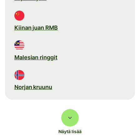
Kiinan juan RMB
Malesian ringgit
Norjan kruunu
Näytä lisää