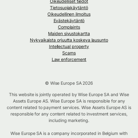
Oikeudelliset tiedot
Tietosuojakäytäntö
Oikeudellinen ilmoitus
Evästekäytäntö
Complaints
Maiden sivustokartta
Nykyaikaista orjuutta koskeva lausunto
Intellectual property
Scams
Law enforcement
© Wise Europe SA 2026
This website is jointly operated by Wise Europe SA and Wise
Assets Europe AS. Wise Europe SA is responsible for any
content related to payment services. Wise Assets Europe AS is
responsible for any content related to investment services,
including marketing.
Wise Europe SA is a company incorporated in Belgium with