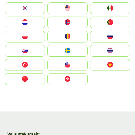
South Korea
Malay
Mexico
Nederland
Norge
Portugal
Polska
România
Россия
Slovensko
Ruoŧŧa
ไทย
Türkiye
United States
Vietnam
中国
中國香港特別行政區
Valuuttakurssit: