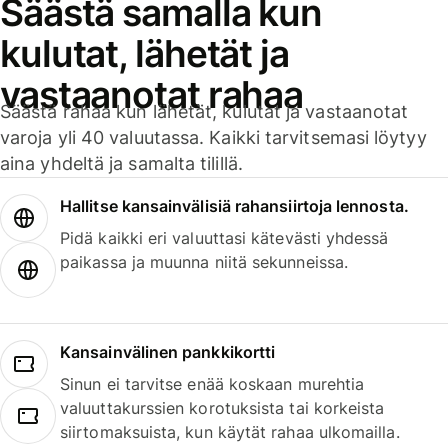
Säästä samalla kun
kulutat, lähetät ja
vastaanotat rahaa
Säästä rahaa kun lähetät, kulutat ja vastaanotat
varoja yli 40 valuutassa. Kaikki tarvitsemasi löytyy
aina yhdeltä ja samalta tilillä.
Hallitse kansainvälisiä rahansiirtoja lennosta.
Pidä kaikki eri valuuttasi kätevästi yhdessä
paikassa ja muunna niitä sekunneissa.
Kansainvälinen pankkikortti
Sinun ei tarvitse enää koskaan murehtia
valuuttakurssien korotuksista tai korkeista
siirtomaksuista, kun käytät rahaa ulkomailla.