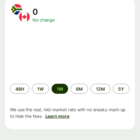
0
No change
Time
48H
1W
1M
6M
12M
5Y
period
We use the real, mid-market rate with no sneaky mark-up
to hide the fees.
Learn more