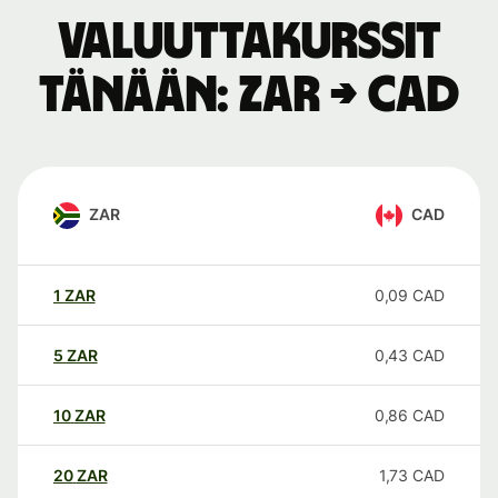
Valuuttakurssit
tänään: ZAR → CAD
ZAR
CAD
1
ZAR
0,09
CAD
5
ZAR
0,43
CAD
10
ZAR
0,86
CAD
20
ZAR
1,73
CAD