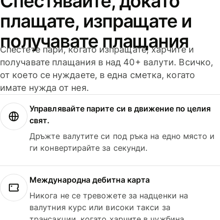
Спестявайте, докато
плащате, изпращате и
получавате плащания
Спестете пари, когато изпращате, харчите и
получавате плащания в над 40+ валути. Всичко,
от което се нуждаете, в една сметка, когато
имате нужда от нея.
Управлявайте парите си в движение по целия
свят.
Дръжте валутите си под ръка на едно място и
ги конвертирайте за секунди.
Международна дебитна карта
Никога не се тревожете за надценки на
валутния курс или високи такси за
трансакции, когато харчите в чужбина.