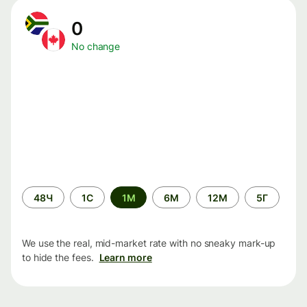
0
No change
Time
48Ч
1С
1М
6М
12М
5Г
period
We use the real, mid-market rate with no sneaky mark-up
to hide the fees.
Learn more