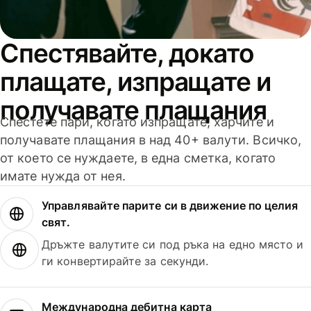
Спестявайте, докато
плащате, изпращате и
получавате плащания
Спестете пари, когато изпращате, харчите и
получавате плащания в над 40+ валути. Всичко,
от което се нуждаете, в една сметка, когато
имате нужда от нея.
Управлявайте парите си в движение по целия
свят.
Дръжте валутите си под ръка на едно място и
ги конвертирайте за секунди.
Международна дебитна карта