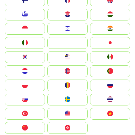
Suomi
France
United Kingdom
Greece
Hrvatska
Magyarország
Indonesia
Israel
India
Italia
JA
Japan
South Korea
Malay
Mexico
Nederland
Norge
Portugal
Polska
România
Россия
Slovensko
Ruoŧŧa
ไทย
Türkiye
United States
Vietnam
中国
中國香港特別行政區