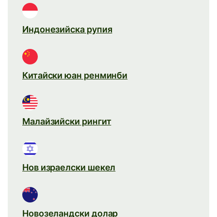
Индонезийска рупия
Китайски юан ренминби
Малайзийски рингит
Нов израелски шекел
Новозеландски долар