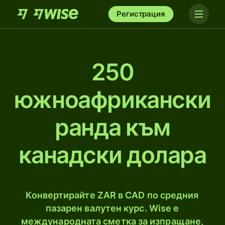
Регистрация
250
южноафрикански
рандa към
канадски долара
Конвертирайте ZAR в CAD по средния
пазарен валутен курс. Wise е
международната сметка за изпращане,