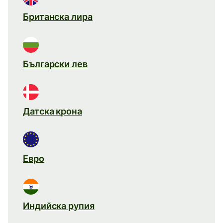
Британска лира
Български лев
Датска крона
Евро
Индийска рупия