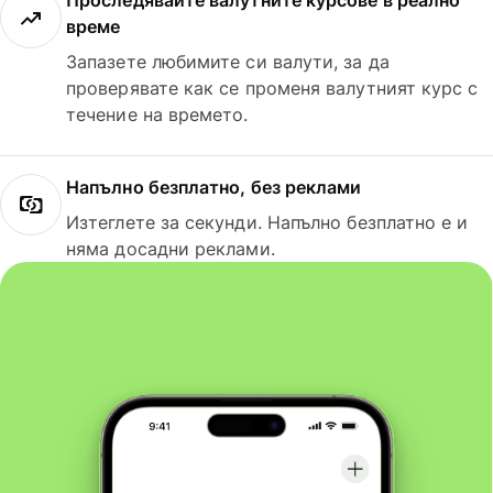
Проследявайте валутните курсове в реално
време
Запазете любимите си валути, за да
проверявате как се променя валутният курс с
течение на времето.
Напълно безплатно, без реклами
Изтеглете за секунди. Напълно безплатно е и
няма досадни реклами.