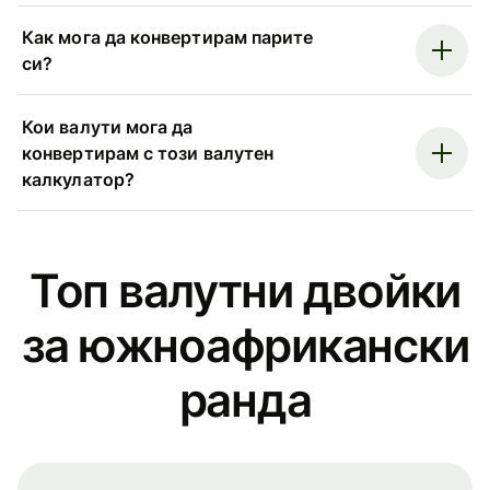
Как мога да конвертирам парите
си?
Кои валути мога да
конвертирам с този валутен
калкулатор?
Топ валутни двойки
за южноафрикански
рандa