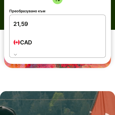
Преобразувано към
CAD