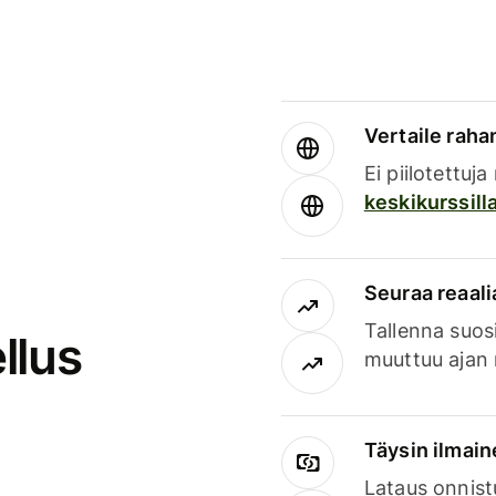
Vertaile rahan
Ei piilotettuj
keskikurssill
Seuraa reaali
Tallenna suosi
llus
muuttuu ajan 
Täysin ilmain
Lataus onnist