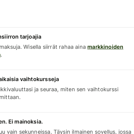
siirron tarjoajia
a maksuja. Wisella siirrät rahaa aina
markkinoiden
a
.
aikaisia vaihtokursseja
kkivaluuttasi ja seuraa, miten sen vaihtokurssi
mittaan.
en. Ei mainoksia.
uu vain sekunneissa. Täysin ilmainen sovellus, jossa