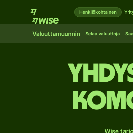
Henkilökohtainen
Yrit
Valuuttamuunnin
Selaa valuuttoja
Saa
Yhdys
Komo
Wise tarj