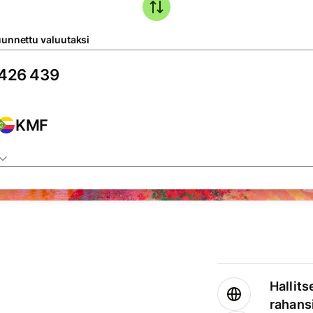
unnettu valuutaksi
KMF
Hallits
rahansi