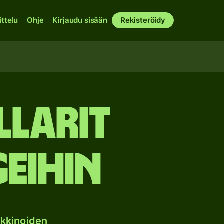
ittelu
Ohje
Kirjaudu sisään
Rekisteröidy
llarit
eihin
kkinoiden