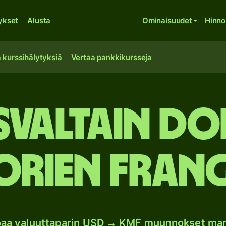
ykset
Alusta
Ominaisuudet
Hinno
 kurssihälytyksiä
Vertaa pankkikursseja
valtain do
rien frang
oaa valuuttaparin USD → KMF muunnokset mar