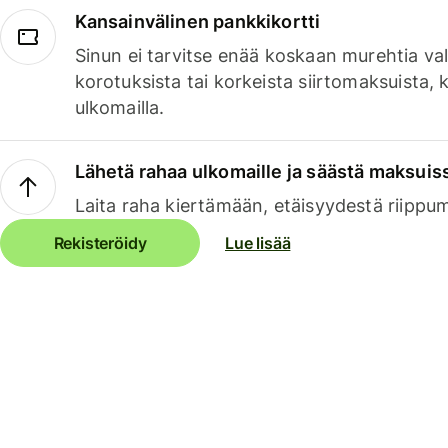
Kansainvälinen pankkikortti
Sinun ei tarvitse enää koskaan murehtia va
korotuksista tai korkeista siirtomaksuista,
ulkomailla.
Lähetä rahaa ulkomaille ja säästä maksuis
Laita raha kiertämään, etäisyydestä riippu
Rekisteröidy
Lue lisää