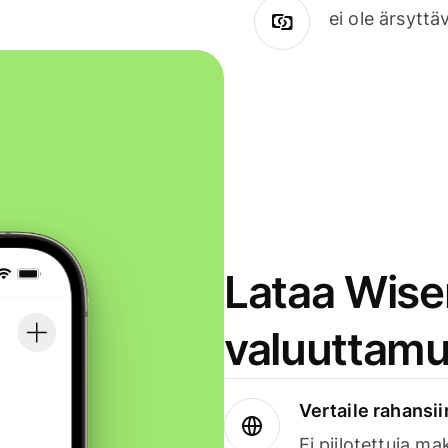
ei ole ärsyttä
Lataa Wise
valuuttamu
Vertaile rahansii
Ei piilotettuja ma