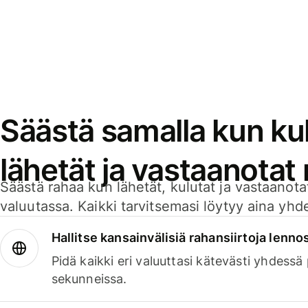
Säästä samalla kun kul
lähetät ja vastaanotat
Säästä rahaa kun lähetät, kulutat ja vastaanotat
valuutassa. Kaikki tarvitsemasi löytyy aina yhdelt
Hallitse kansainvälisiä rahansiirtoja lenno
Pidä kaikki eri valuuttasi kätevästi yhdessä
sekunneissa.