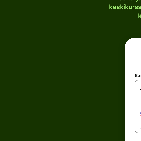
keskikurssi
S