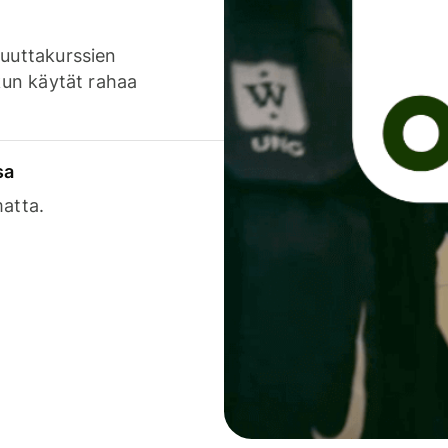
luuttakurssien
 kun käytät rahaa
sa
matta.