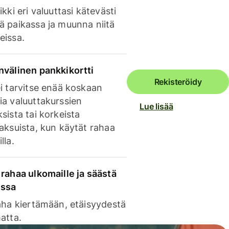
ikki eri valuuttasi kätevästi
ä paikassa ja muunna niitä
eissa.
nvälinen pankkikortti
Rekisteröidy
i tarvitse enää koskaan
ia valuuttakurssien
Lue lisää
sista tai korkeista
aksuista, kun käytät rahaa
lla.
rahaa ulkomaille ja säästä
issa
aha kiertämään, etäisyydestä
atta.