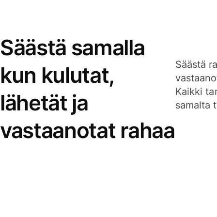
Säästä samalla
Säästä ra
kun kulutat,
vastaanot
Kaikki ta
lähetät ja
samalta ti
vastaanotat rahaa