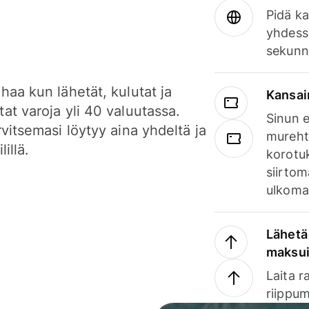
Pidä ka
yhdess
sekunn
haa kun lähetät, kulutat ja
Kansai
at varoja yli 40 valuutassa.
Sinun e
rvitsemasi löytyy aina yhdeltä ja
mureht
lillä.
korotuk
siirtom
ulkomai
Lähetä 
maksu
Laita r
riippum