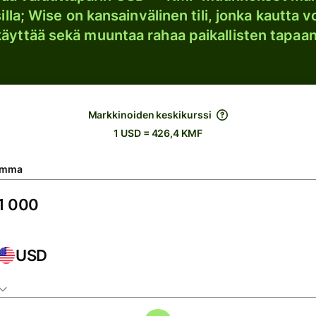
lla; Wise on kansainvälinen tili, jonka kautta vo
käyttää sekä muuntaa rahaa paikallisten tapaan
Markkinoiden keskikurssi
1 USD = 426,4 KMF
umma
USD