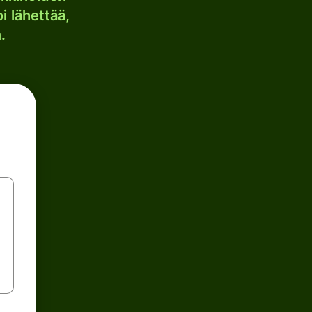
i lähettää,
.