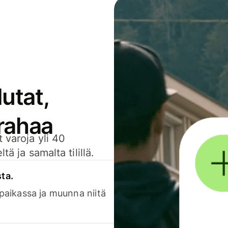
utat,
 rahaa
 varoja yli 40
ä ja samalta tilillä.
sta.
 paikassa ja muunna niitä