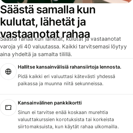
Säästä samalla kun
kulutat, lähetät ja
vastaanotat rahaa
Säästä rahaa kun lähetät, kulutat ja vastaanotat
varoja yli 40 valuutassa. Kaikki tarvitsemasi löytyy
aina yhdeltä ja samalta tilillä.
Hallitse kansainvälisiä rahansiirtoja lennosta.
Pidä kaikki eri valuuttasi kätevästi yhdessä
paikassa ja muunna niitä sekunneissa.
Kansainvälinen pankkikortti
Sinun ei tarvitse enää koskaan murehtia
valuuttakurssien korotuksista tai korkeista
siirtomaksuista, kun käytät rahaa ulkomailla.