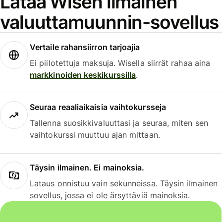
Lataa Wisen ilmainen
valuuttamuunnin-sovellus
Vertaile rahansiirron tarjoajia
Ei piilotettuja maksuja. Wisella siirrät rahaa aina
markkinoiden keskikurssilla
.
Seuraa reaaliaikaisia vaihtokursseja
Tallenna suosikkivaluuttasi ja seuraa, miten sen
vaihtokurssi muuttuu ajan mittaan.
Täysin ilmainen. Ei mainoksia.
Lataus onnistuu vain sekunneissa. Täysin ilmainen
sovellus, jossa ei ole ärsyttäviä mainoksia.