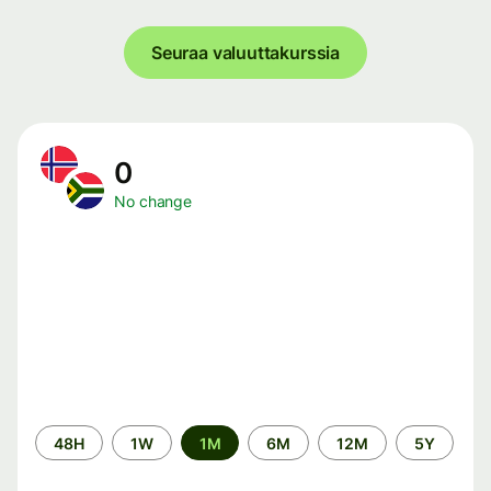
Seuraa valuuttakurssia
0
No change
Time
48H
1W
1M
6M
12M
5Y
period