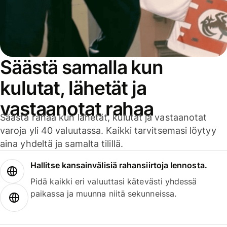
Säästä samalla kun
kulutat, lähetät ja
vastaanotat rahaa
Säästä rahaa kun lähetät, kulutat ja vastaanotat
varoja yli 40 valuutassa. Kaikki tarvitsemasi löytyy
aina yhdeltä ja samalta tilillä.
Hallitse kansainvälisiä rahansiirtoja lennosta.
Pidä kaikki eri valuuttasi kätevästi yhdessä
paikassa ja muunna niitä sekunneissa.