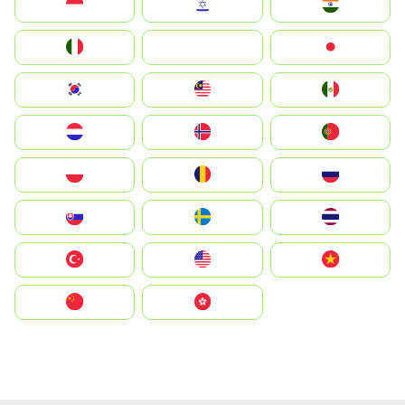
Indonesia
Israel
India
Italia
JA
Japan
South Korea
Malay
Mexico
Nederland
Norge
Portugal
Polska
România
Россия
Slovensko
Ruoŧŧa
ไทย
Türkiye
United States
Vietnam
中国
中國香港特別行政區