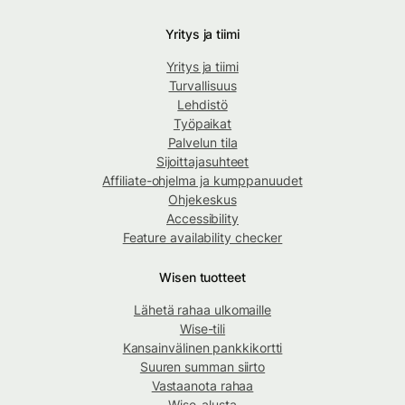
Yritys ja tiimi
Yritys ja tiimi
Turvallisuus
Lehdistö
Työpaikat
Palvelun tila
Sijoittajasuhteet
Affiliate-ohjelma ja kumppanuudet
Ohjekeskus
Accessibility
Feature availability checker
Wisen tuotteet
Lähetä rahaa ulkomaille
Wise-tili
Kansainvälinen pankkikortti
Suuren summan siirto
Vastaanota rahaa
Wise-alusta