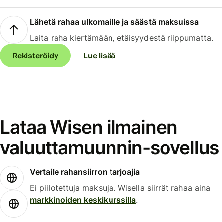
Lähetä rahaa ulkomaille ja säästä maksuissa
Laita raha kiertämään, etäisyydestä riippumatta.
Rekisteröidy
Lue lisää
Lataa Wisen ilmainen
valuuttamuunnin-sovellus
Vertaile rahansiirron tarjoajia
Ei piilotettuja maksuja. Wisella siirrät rahaa aina
markkinoiden keskikurssilla
.