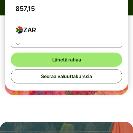
ZAR
Lähetä rahaa
Seuraa valuuttakurssia