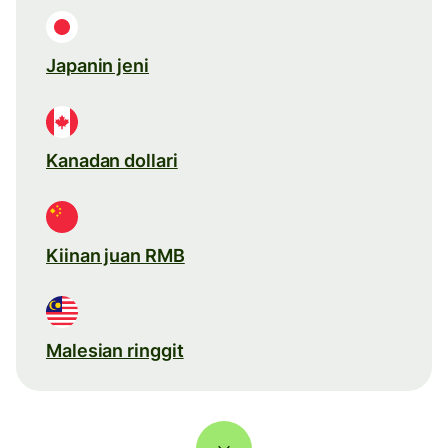
Japanin jeni
Kanadan dollari
Kiinan juan RMB
Malesian ringgit