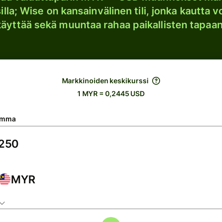
lla; Wise on kansainvälinen tili, jonka kautta vo
käyttää sekä muuntaa rahaa paikallisten tapaan
Markkinoiden keskikurssi
1 MYR = 0,2445 USD
umma
MYR