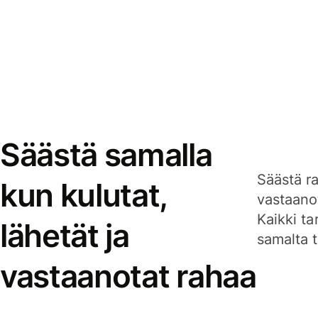
Säästä samalla
Säästä ra
kun kulutat,
vastaanot
Kaikki ta
lähetät ja
samalta ti
vastaanotat rahaa