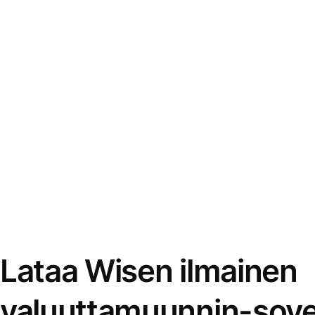
Lataa Wisen ilmainen
valuuttamuunnin-sove