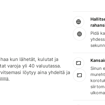
Hallits
rahansi
Pidä ka
yhdess
sekunn
haa kun lähetät, kulutat ja
Kansai
at varoja yli 40 valuutassa.
Sinun e
rvitsemasi löytyy aina yhdeltä ja
mureht
lillä.
korotuk
siirtom
ulkomai