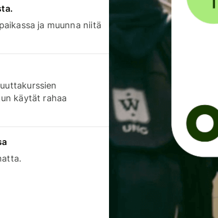
sta.
 paikassa ja muunna niitä
luuttakurssien
 kun käytät rahaa
sa
matta.