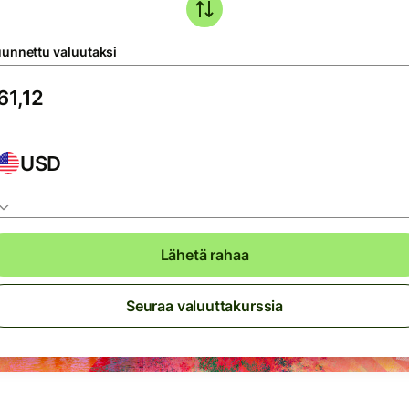
unnettu valuutaksi
USD
Lähetä rahaa
Seuraa valuuttakurssia