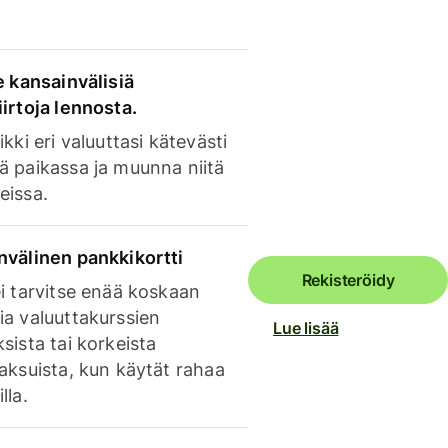
e kansainvälisiä
irtoja lennosta.
ikki eri valuuttasi kätevästi
ä paikassa ja muunna niitä
eissa.
nvälinen pankkikortti
Rekisteröidy
i tarvitse enää koskaan
ia valuuttakurssien
Lue lisää
sista tai korkeista
aksuista, kun käytät rahaa
lla.