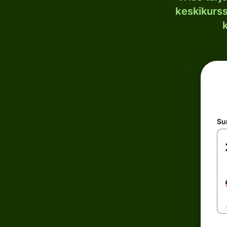
keskikurssi
S