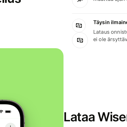
Täysin ilmain
Lataus onnist
ei ole ärsyttä
Lataa Wise