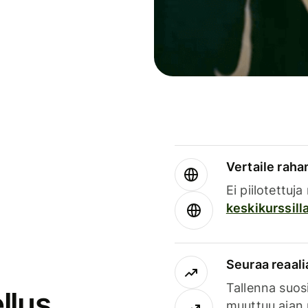
Vertaile rahan
Ei piilotettuj
keskikurssill
Seuraa reaali
Tallenna suosi
llus
muuttuu ajan 