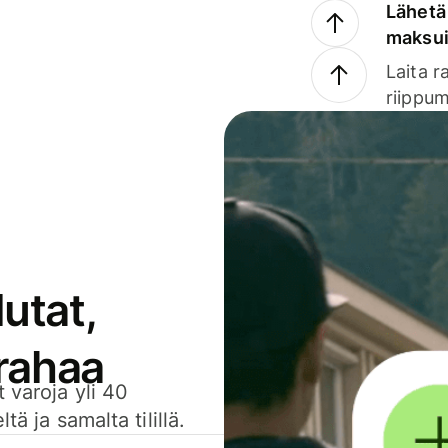
Lähetä 
maksu
Laita r
riippum
utat,
 rahaa
 varoja yli 40
ä ja samalta tilillä.