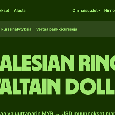
ykset
Alusta
Ominaisuudet
Hinno
 kurssihälytyksiä
Vertaa pankkikursseja
alesian rin
altain doll
oaa valuuttaparin MYR → USD muunnokset mar