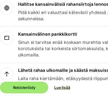
Hallitse kansainvälisiä rahansiirtoja lenno
Pidä kaikki eri valuuttasi kätevästi yhdessä
sekunneissa.
Kansainvälinen pankkikortti
Sinun ei tarvitse enää koskaan murehtia va
korotuksista tai korkeista siirtomaksuista,
ulkomailla.
Lähetä rahaa ulkomaille ja säästä maksuis
Laita raha kiertämään, etäisyydestä riippu
Rekisteröidy
Lue lisää