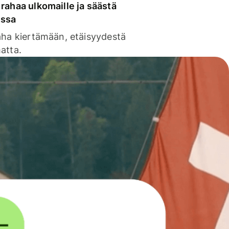
rahaa ulkomaille ja säästä
issa
aha kiertämään, etäisyydestä
atta.