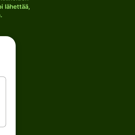
i lähettää,
.