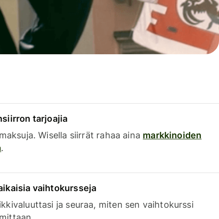
siirron tarjoajia
a maksuja. Wisella siirrät rahaa aina
markkinoiden
a
.
aikaisia vaihtokursseja
kkivaluuttasi ja seuraa, miten sen vaihtokurssi
mittaan.