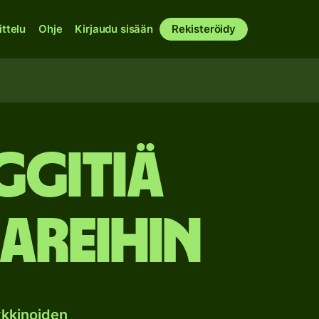
ittelu
Ohje
Kirjaudu sisään
Rekisteröidy
ggitiä
areihin
kkinoiden