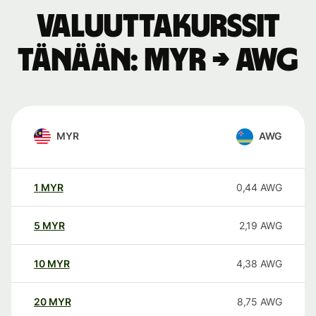
Valuuttakurssit
tänään: MYR → AWG
MYR
AWG
1
MYR
0,44
AWG
5
MYR
2,19
AWG
10
MYR
4,38
AWG
20
MYR
8,75
AWG