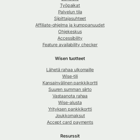
Työpaikat
Palvelun tila
Sijoittajasuhteet
Affiliate-ohjelma ja kumppanuudet
Ohjekeskus
Accessibility
Feature availability checker
Wisen tuotteet
Lähetä rahaa ulkomaille
Wise-tili
Kansainvälinen pankkikortti
Suuren summan siirto
Vastaanota rahaa
Wise-alusta
Yrityksen pankkikortti
Joukkomaksut
Accept card payments
Resurssit