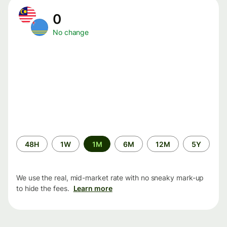
0
No change
Time
48H
1W
1M
6M
12M
5Y
period
We use the real, mid-market rate with no sneaky mark-up
to hide the fees.
Learn more