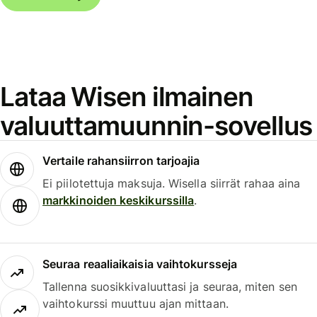
Lataa Wisen ilmainen
valuuttamuunnin-sovellus
Vertaile rahansiirron tarjoajia
Ei piilotettuja maksuja. Wisella siirrät rahaa aina
markkinoiden keskikurssilla
.
Seuraa reaaliaikaisia vaihtokursseja
Tallenna suosikkivaluuttasi ja seuraa, miten sen
vaihtokurssi muuttuu ajan mittaan.