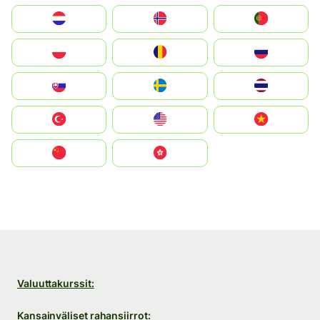
Nederland
Norge
Portugal
Polska
România
Россия
Slovensko
Ruoŧŧa
ไทย
Türkiye
United States
Vietnam
中国
中國香港特別行政區
Valuuttakurssit:
Kansainväliset rahansiirrot: