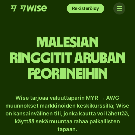
Rekisteröidy
Malesian
ringgitit Aruban
floriineihin
Wise tarjoaa valuuttaparin MYR → AWG
muunnokset markkinoiden keskikurssilla; Wise
on kansainvälinen tili, jonka kautta voi lähettää,
käyttää sekä muuntaa rahaa paikallisten
tapaan.