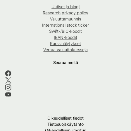
Uutiset ja blogi
Research privacy policy
Valuuttamuunnin
International stock ticker
Swift-/BIC-koodit
IBAN-koodit
Kurssihälytykset
Vertaa valuuttakursseja
Seuraa meitä
Oikeudelliset tiedot
Tietosuojakäytäntö
Oikeudellinen ilmoitus