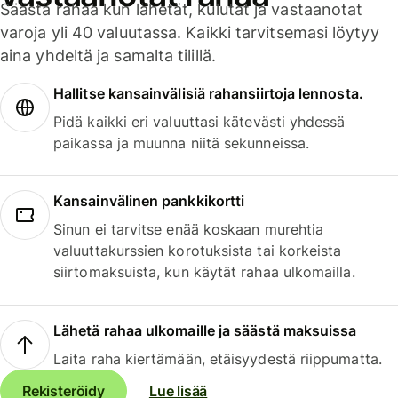
Säästä rahaa kun lähetät, kulutat ja vastaanotat
varoja yli 40 valuutassa. Kaikki tarvitsemasi löytyy
aina yhdeltä ja samalta tilillä.
Hallitse kansainvälisiä rahansiirtoja lennosta.
Pidä kaikki eri valuuttasi kätevästi yhdessä
paikassa ja muunna niitä sekunneissa.
Kansainvälinen pankkikortti
Sinun ei tarvitse enää koskaan murehtia
valuuttakurssien korotuksista tai korkeista
siirtomaksuista, kun käytät rahaa ulkomailla.
Lähetä rahaa ulkomaille ja säästä maksuissa
Laita raha kiertämään, etäisyydestä riippumatta.
Rekisteröidy
Lue lisää