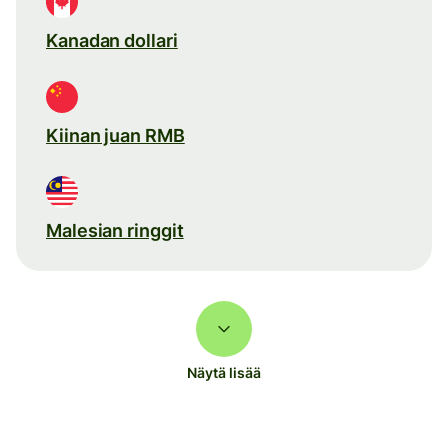
Kanadan dollari
Kiinan juan RMB
Malesian ringgit
Näytä lisää