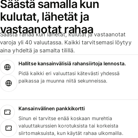
Säästä samalla kun
kulutat, lähetät ja
vastaanotat rahaa
Säästä rahaa kun lähetät, kulutat ja vastaanotat
varoja yli 40 valuutassa. Kaikki tarvitsemasi löytyy
aina yhdeltä ja samalta tilillä.
Hallitse kansainvälisiä rahansiirtoja lennosta.
Pidä kaikki eri valuuttasi kätevästi yhdessä
paikassa ja muunna niitä sekunneissa.
Kansainvälinen pankkikortti
Sinun ei tarvitse enää koskaan murehtia
valuuttakurssien korotuksista tai korkeista
siirtomaksuista, kun käytät rahaa ulkomailla.