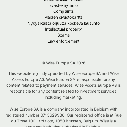
Evästekäytäntö
Complaints
Maiden sivustokartta
Nykyaikaista orjuutta koskeva lausunto
Intellectual property
Scams
Law enforcement
© Wise Europe SA 2026
This website is jointly operated by Wise Europe SA and Wise
Assets Europe AS. Wise Europe SA is responsible for any
content related to payment services. Wise Assets Europe AS is
responsible for any content related to investment services,
including marketing.
Wise Europe SA is a company incorporated in Belgium with
registered number 0713629988. Our registered office is at Rue
du Trône 100, 3rd floor, 1050 Brussels, Belgium. Wise is a
payment institution authorised in Belgium.