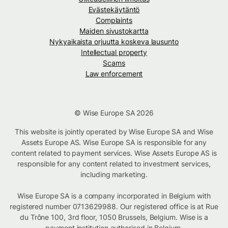
Evästekäytäntö
Complaints
Maiden sivustokartta
Nykyaikaista orjuutta koskeva lausunto
Intellectual property
Scams
Law enforcement
© Wise Europe SA 2026
This website is jointly operated by Wise Europe SA and Wise
Assets Europe AS. Wise Europe SA is responsible for any
content related to payment services. Wise Assets Europe AS is
responsible for any content related to investment services,
including marketing.
Wise Europe SA is a company incorporated in Belgium with
registered number 0713629988. Our registered office is at Rue
du Trône 100, 3rd floor, 1050 Brussels, Belgium. Wise is a
payment institution authorised in Belgium.