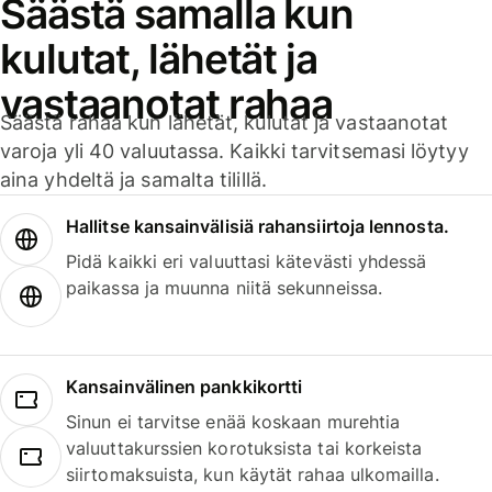
Säästä samalla kun
kulutat, lähetät ja
vastaanotat rahaa
Säästä rahaa kun lähetät, kulutat ja vastaanotat
varoja yli 40 valuutassa. Kaikki tarvitsemasi löytyy
aina yhdeltä ja samalta tilillä.
Hallitse kansainvälisiä rahansiirtoja lennosta.
Pidä kaikki eri valuuttasi kätevästi yhdessä
paikassa ja muunna niitä sekunneissa.
Kansainvälinen pankkikortti
Sinun ei tarvitse enää koskaan murehtia
valuuttakurssien korotuksista tai korkeista
siirtomaksuista, kun käytät rahaa ulkomailla.