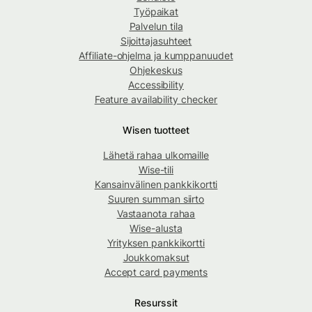
Työpaikat
Palvelun tila
Sijoittajasuhteet
Affiliate-ohjelma ja kumppanuudet
Ohjekeskus
Accessibility
Feature availability checker
Wisen tuotteet
Lähetä rahaa ulkomaille
Wise-tili
Kansainvälinen pankkikortti
Suuren summan siirto
Vastaanota rahaa
Wise-alusta
Yrityksen pankkikortti
Joukkomaksut
Accept card payments
Resurssit