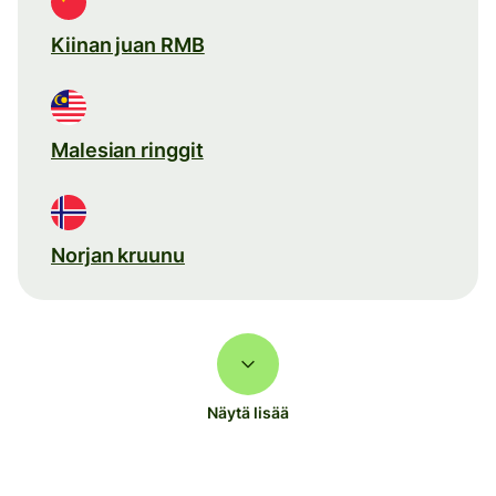
Kiinan juan RMB
Malesian ringgit
Norjan kruunu
Näytä lisää