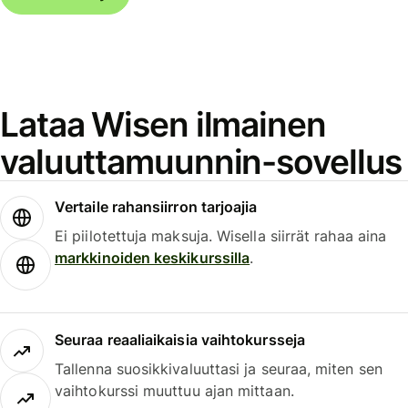
Lataa Wisen ilmainen
valuuttamuunnin-sovellus
Vertaile rahansiirron tarjoajia
Ei piilotettuja maksuja. Wisella siirrät rahaa aina
markkinoiden keskikurssilla
.
Seuraa reaaliaikaisia vaihtokursseja
Tallenna suosikkivaluuttasi ja seuraa, miten sen
vaihtokurssi muuttuu ajan mittaan.