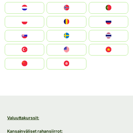
Nederland
Norge
Portugal
Polska
România
Россия
Slovensko
Ruoŧŧa
ไทย
Türkiye
United States
Vietnam
中国
中國香港特別行政區
Valuuttakurssit:
Kansainväliset rahansiirrot: