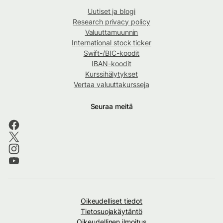
Uutiset ja blogi
Research privacy policy
Valuuttamuunnin
International stock ticker
Swift-/BIC-koodit
IBAN-koodit
Kurssihälytykset
Vertaa valuuttakursseja
Seuraa meitä
Oikeudelliset tiedot
Tietosuojakäytäntö
Oikeudellinen ilmoitus