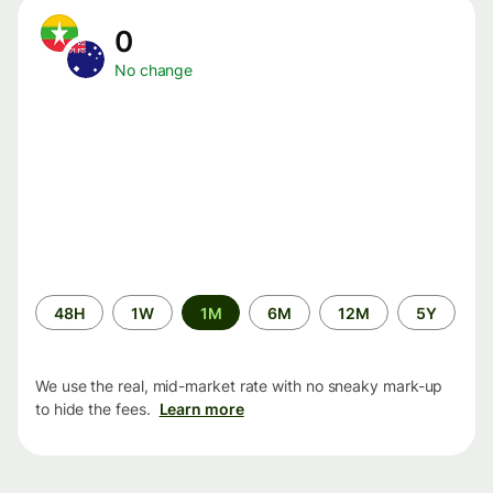
0
No change
Time
48H
1W
1M
6M
12M
5Y
period
We use the real, mid-market rate with no sneaky mark-up
to hide the fees.
Learn more