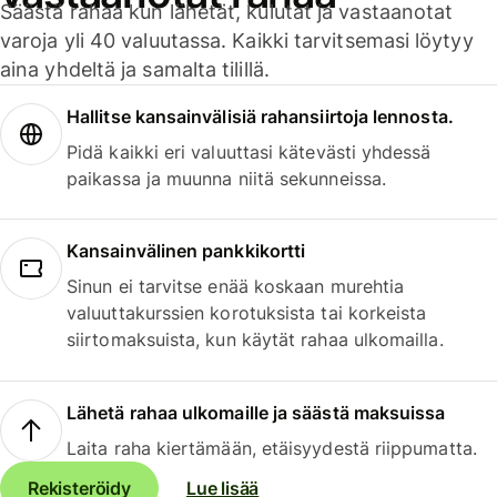
Säästä rahaa kun lähetät, kulutat ja vastaanotat
varoja yli 40 valuutassa. Kaikki tarvitsemasi löytyy
aina yhdeltä ja samalta tilillä.
Hallitse kansainvälisiä rahansiirtoja lennosta.
Pidä kaikki eri valuuttasi kätevästi yhdessä
paikassa ja muunna niitä sekunneissa.
Kansainvälinen pankkikortti
Sinun ei tarvitse enää koskaan murehtia
valuuttakurssien korotuksista tai korkeista
siirtomaksuista, kun käytät rahaa ulkomailla.
Lähetä rahaa ulkomaille ja säästä maksuissa
Laita raha kiertämään, etäisyydestä riippumatta.
Rekisteröidy
Lue lisää