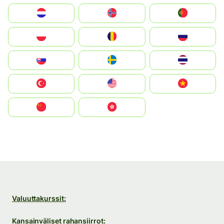
Nederland
Norge
Portugal
Polska
România
Россия
Slovensko
Ruoŧŧa
ไทย
Türkiye
United States
Vietnam
中国
中國香港特別行政區
Valuuttakurssit:
Kansainväliset rahansiirrot: