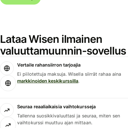
Lataa Wisen ilmainen
valuuttamuunnin-sovellus
Vertaile rahansiirron tarjoajia
Ei piilotettuja maksuja. Wisella siirrät rahaa aina
markkinoiden keskikurssilla
.
Seuraa reaaliaikaisia vaihtokursseja
Tallenna suosikkivaluuttasi ja seuraa, miten sen
vaihtokurssi muuttuu ajan mittaan.