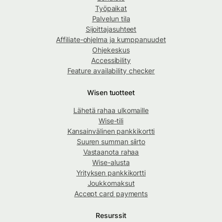
Työpaikat
Palvelun tila
Sijoittajasuhteet
Affiliate-ohjelma ja kumppanuudet
Ohjekeskus
Accessibility
Feature availability checker
Wisen tuotteet
Lähetä rahaa ulkomaille
Wise-tili
Kansainvälinen pankkikortti
Suuren summan siirto
Vastaanota rahaa
Wise-alusta
Yrityksen pankkikortti
Joukkomaksut
Accept card payments
Resurssit