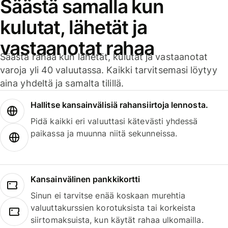
Säästä samalla kun
kulutat, lähetät ja
vastaanotat rahaa
Säästä rahaa kun lähetät, kulutat ja vastaanotat
varoja yli 40 valuutassa. Kaikki tarvitsemasi löytyy
aina yhdeltä ja samalta tilillä.
Hallitse kansainvälisiä rahansiirtoja lennosta.
Pidä kaikki eri valuuttasi kätevästi yhdessä
paikassa ja muunna niitä sekunneissa.
Kansainvälinen pankkikortti
Sinun ei tarvitse enää koskaan murehtia
valuuttakurssien korotuksista tai korkeista
siirtomaksuista, kun käytät rahaa ulkomailla.