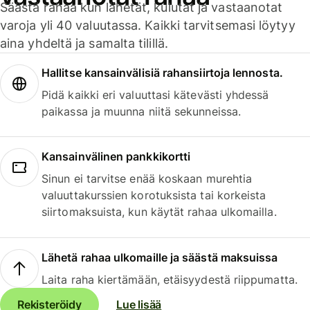
Säästä rahaa kun lähetät, kulutat ja vastaanotat
varoja yli 40 valuutassa. Kaikki tarvitsemasi löytyy
aina yhdeltä ja samalta tilillä.
Hallitse kansainvälisiä rahansiirtoja lennosta.
Pidä kaikki eri valuuttasi kätevästi yhdessä
paikassa ja muunna niitä sekunneissa.
Kansainvälinen pankkikortti
Sinun ei tarvitse enää koskaan murehtia
valuuttakurssien korotuksista tai korkeista
siirtomaksuista, kun käytät rahaa ulkomailla.
Lähetä rahaa ulkomaille ja säästä maksuissa
Laita raha kiertämään, etäisyydestä riippumatta.
Rekisteröidy
Lue lisää