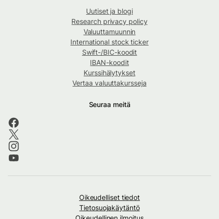
Uutiset ja blogi
Research privacy policy
Valuuttamuunnin
International stock ticker
Swift-/BIC-koodit
IBAN-koodit
Kurssihälytykset
Vertaa valuuttakursseja
Seuraa meitä
Oikeudelliset tiedot
Tietosuojakäytäntö
Oikeudellinen ilmoitus