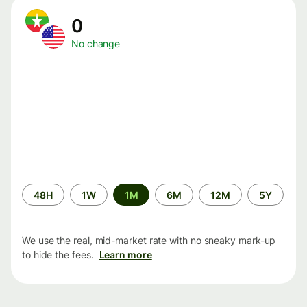
0
No change
Time
48H
1W
1M
6M
12M
5Y
period
We use the real, mid-market rate with no sneaky mark-up
to hide the fees.
Learn more