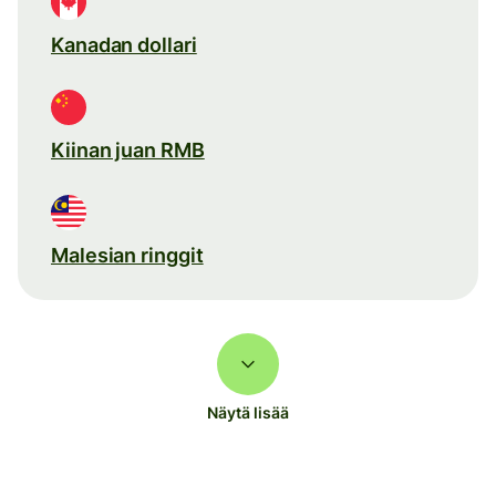
Kanadan dollari
Kiinan juan RMB
Malesian ringgit
Näytä lisää