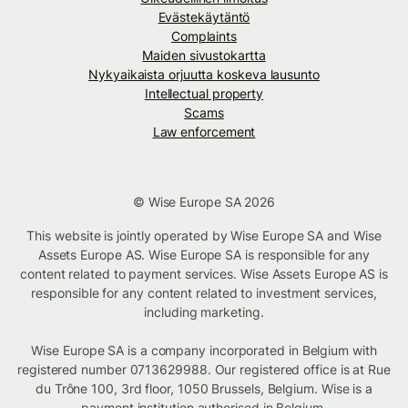
Evästekäytäntö
Complaints
Maiden sivustokartta
Nykyaikaista orjuutta koskeva lausunto
Intellectual property
Scams
Law enforcement
© Wise Europe SA 2026
This website is jointly operated by Wise Europe SA and Wise
Assets Europe AS. Wise Europe SA is responsible for any
content related to payment services. Wise Assets Europe AS is
responsible for any content related to investment services,
including marketing.
Wise Europe SA is a company incorporated in Belgium with
registered number 0713629988. Our registered office is at Rue
du Trône 100, 3rd floor, 1050 Brussels, Belgium. Wise is a
payment institution authorised in Belgium.