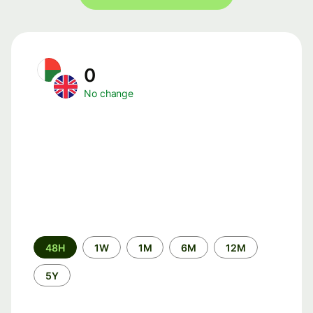
0
No change
Time
48H
1W
1M
6M
12M
period
5Y