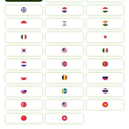
Greece
Hrvatska
Magyarország
Indonesia
Israel
India
Italia
JA
Japan
South Korea
Malay
Mexico
Nederland
Norge
Portugal
Polska
România
Россия
Slovensko
Ruoŧŧa
ไทย
Türkiye
United States
Vietnam
中国
中國香港特別行政區