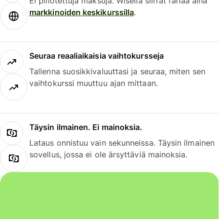
Ei piilotettuja maksuja. Wisella siirrät rahaa aina
markkinoiden keskikurssilla
.
Seuraa reaaliaikaisia vaihtokursseja
Tallenna suosikkivaluuttasi ja seuraa, miten sen
vaihtokurssi muuttuu ajan mittaan.
Täysin ilmainen. Ei mainoksia.
Lataus onnistuu vain sekunneissa. Täysin ilmainen
sovellus, jossa ei ole ärsyttäviä mainoksia.