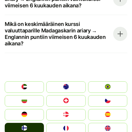
viimeisen 6 kuukauden aikana?
Mikä on keskimääräinen kurssi
valuuttaparille Madagaskarin ariary →
Englannin puntiin viimeisen 6 kuukauden
aikana?
الإمارات العربية المتحدة
Australia
Brazil
България
Switzerland
Czechia
Deutschland
Denmark
España
Suomi
France
United Kingdom