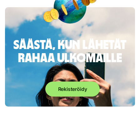
Säästä, kun lähetät
rahaa ulkomaille
Rekisteröidy