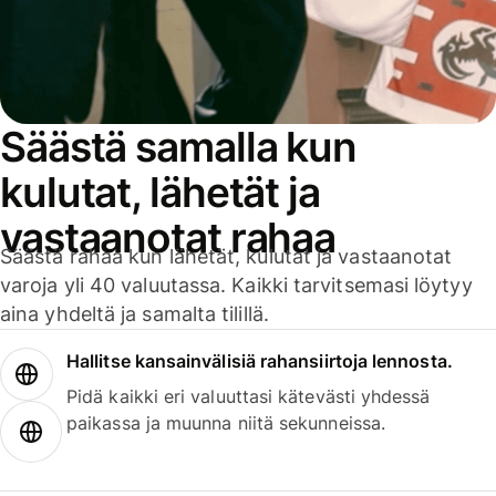
Säästä samalla kun
kulutat, lähetät ja
vastaanotat rahaa
Säästä rahaa kun lähetät, kulutat ja vastaanotat
varoja yli 40 valuutassa. Kaikki tarvitsemasi löytyy
aina yhdeltä ja samalta tilillä.
Hallitse kansainvälisiä rahansiirtoja lennosta.
Pidä kaikki eri valuuttasi kätevästi yhdessä
paikassa ja muunna niitä sekunneissa.