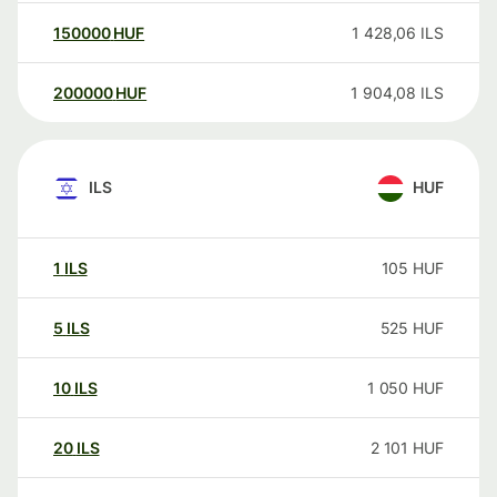
150000
HUF
1 428,06
ILS
200000
HUF
1 904,08
ILS
ILS
HUF
1
ILS
105
HUF
5
ILS
525
HUF
10
ILS
1 050
HUF
20
ILS
2 101
HUF