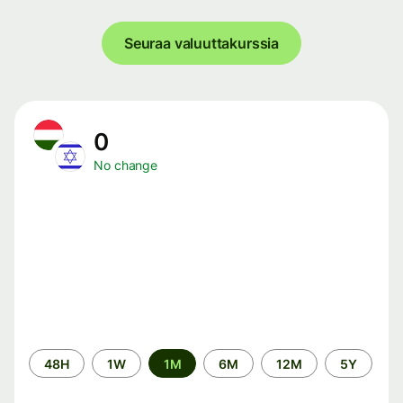
Seuraa valuuttakurssia
0
No change
Time
48H
1W
1M
6M
12M
5Y
period