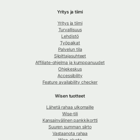
Yritys ja tiimi
Yritys ja tiimi
Turvallisuus
Lehdistö
Työpaikat
Palvelun tila
Sijoittajasuhteet
Affiliate-ohjelma ja kumppanuudet
Ohjekeskus
Accessibility
Feature availability checker
Wisen tuotteet
Lähetä rahaa ulkomaille
Wise-tili
Kansainvälinen pankkikortti
Suuren summan siirto
Vastaanota rahaa
Wise-alusta