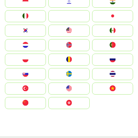
Indonesia
Israel
India
Italia
JA
Japan
South Korea
Malay
Mexico
Nederland
Norge
Portugal
Polska
România
Россия
Slovensko
Ruoŧŧa
ไทย
Türkiye
United States
Vietnam
中国
中國香港特別行政區