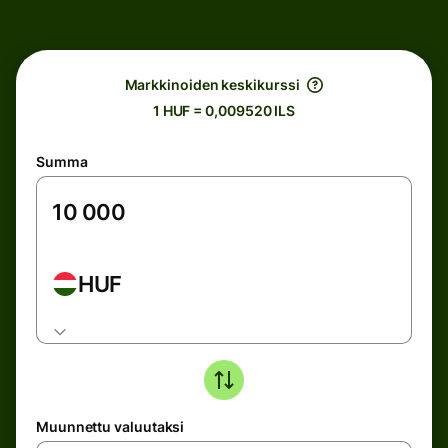
Markkinoiden keskikurssi
1 HUF = 0,009520 ILS
Summa
HUF
Muunnettu valuutaksi