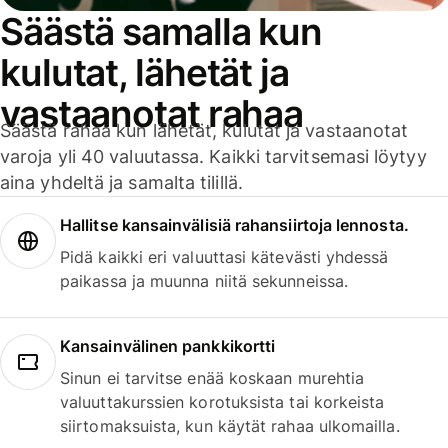
Säästä samalla kun
kulutat, lähetät ja
vastaanotat rahaa
Säästä rahaa kun lähetät, kulutat ja vastaanotat
varoja yli 40 valuutassa. Kaikki tarvitsemasi löytyy
aina yhdeltä ja samalta tilillä.
Hallitse kansainvälisiä rahansiirtoja lennosta.
Pidä kaikki eri valuuttasi kätevästi yhdessä
paikassa ja muunna niitä sekunneissa.
Kansainvälinen pankkikortti
Sinun ei tarvitse enää koskaan murehtia
valuuttakurssien korotuksista tai korkeista
siirtomaksuista, kun käytät rahaa ulkomailla.