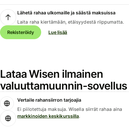
Lähetä rahaa ulkomaille ja säästä maksuissa
Laita raha kiertämään, etäisyydestä riippumatta.
Rekisteröidy
Lue lisää
Lataa Wisen ilmainen
valuuttamuunnin-sovellus
Vertaile rahansiirron tarjoajia
Ei piilotettuja maksuja. Wisella siirrät rahaa aina
markkinoiden keskikurssilla
.