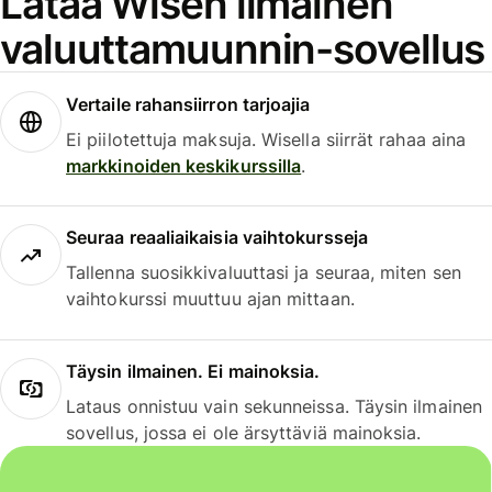
Lataa Wisen ilmainen
valuuttamuunnin-sovellus
Vertaile rahansiirron tarjoajia
Ei piilotettuja maksuja. Wisella siirrät rahaa aina
markkinoiden keskikurssilla
.
Seuraa reaaliaikaisia vaihtokursseja
Tallenna suosikkivaluuttasi ja seuraa, miten sen
vaihtokurssi muuttuu ajan mittaan.
Täysin ilmainen. Ei mainoksia.
Lataus onnistuu vain sekunneissa. Täysin ilmainen
sovellus, jossa ei ole ärsyttäviä mainoksia.