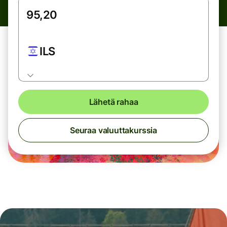
ILS
Lähetä rahaa
Seuraa valuuttakurssia