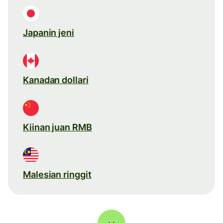
Japanin jeni
Kanadan dollari
Kiinan juan RMB
Malesian ringgit