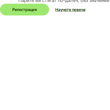
Парите Ви стигат по-далеч, без значение
Регистрация
Научете повече