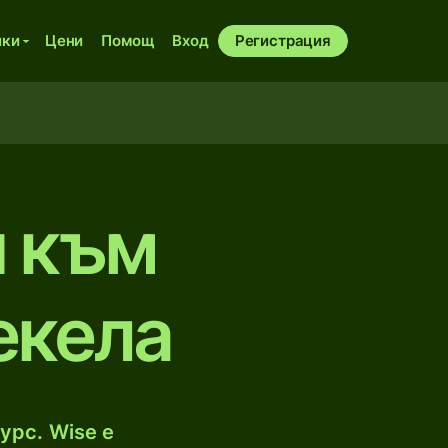
ики
Цени
Помощ
Вход
Регистрация
и към
екела
урс. Wise е