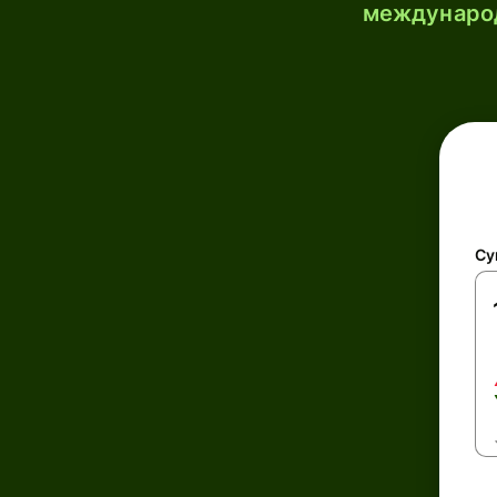
международ
Су