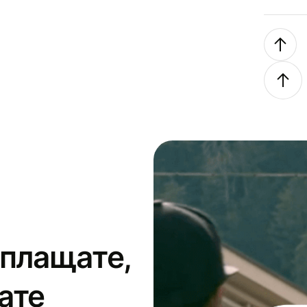
 плащате,
ате