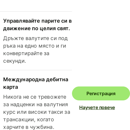
Управлявайте парите си в
движение по целия свят.
Дръжте валутите си под
ръка на едно място и ги
конвертирайте за
секунди.
Международна дебитна
карта
Регистрация
Никога не се тревожете
за надценки на валутния
Научете повече
курс или високи такси за
трансакции, когато
харчите в чужбина.