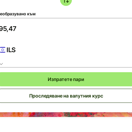
еобразувано към
ILS
Изпратете пари
Проследяване на валутния курс