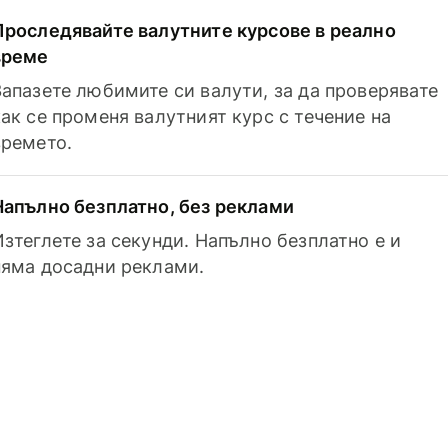
Проследявайте валутните курсове в реално
време
Запазете любимите си валути, за да проверявате
как се променя валутният курс с течение на
времето.
Напълно безплатно, без реклами
Изтеглете за секунди. Напълно безплатно е и
няма досадни реклами.