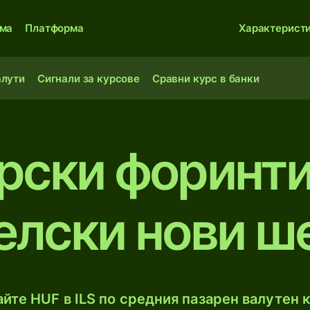
ма
Платформа
Характерист
алути
Сигнали за курсове
Сравни курс в банки
рски форинт
елски нови ш
йте HUF в ILS по средния пазарен валутен к