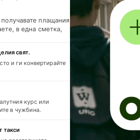
и получавате плащания
аете, в една сметка,
елия свят.
сто и ги конвертирайте
валутния курс или
ите в чужбина.
т такси