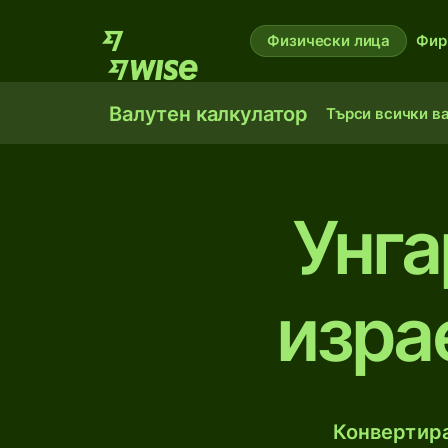
Физически лица
Фир
Валутен калкулатор
Търси всички в
Унга
изра
Конвертира