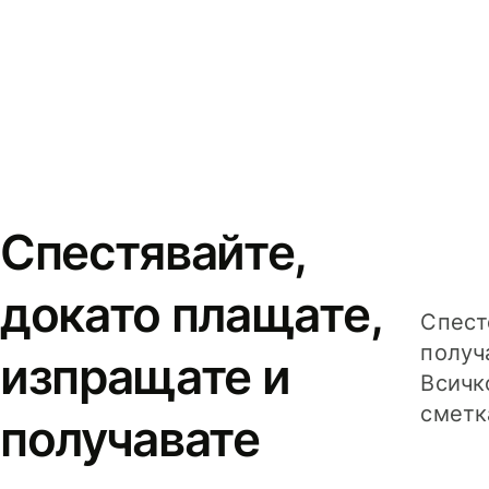
Спестявайте,
докато плащате,
Спест
получ
изпращате и
Всичк
сметк
получавате