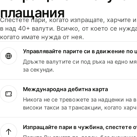
плащания
Спестете пари, когато изпращате, харчите 
в над 40+ валути. Всичко, от което се нужд
когато имате нужда от нея.
Управлявайте парите си в движение по ц
Дръжте валутите си под ръка на едно мя
за секунди.
Международна дебитна карта
Никога не се тревожете за надценки на 
високи такси за трансакции, когато харч
Изпращайте пари в чужбина, спестете о