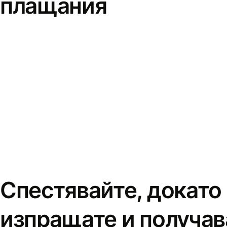
плащания
Спестявайте, докато
изпращате и получав