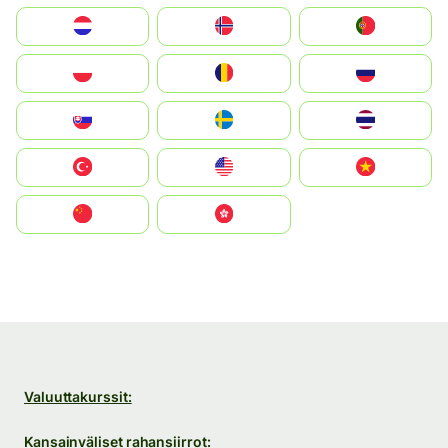
Nederland
Norge
Portugal
Polska
România
Россия
Slovensko
Ruoŧŧa
ไทย
Türkiye
United States
Vietnam
中国
中國香港特別行政區
Valuuttakurssit:
Kansainväliset rahansiirrot: