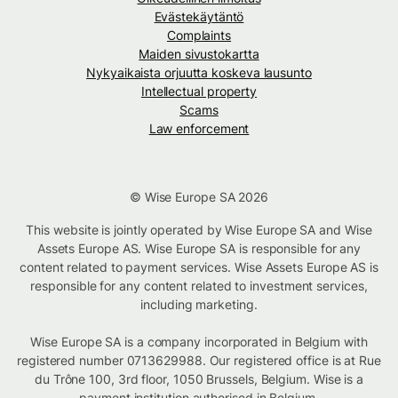
Evästekäytäntö
Complaints
Maiden sivustokartta
Nykyaikaista orjuutta koskeva lausunto
Intellectual property
Scams
Law enforcement
© Wise Europe SA 2026
This website is jointly operated by Wise Europe SA and Wise
Assets Europe AS. Wise Europe SA is responsible for any
content related to payment services. Wise Assets Europe AS is
responsible for any content related to investment services,
including marketing.
Wise Europe SA is a company incorporated in Belgium with
registered number 0713629988. Our registered office is at Rue
du Trône 100, 3rd floor, 1050 Brussels, Belgium. Wise is a
payment institution authorised in Belgium.