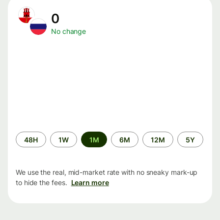
0
No change
Time
48H
1W
1M
6M
12M
5Y
period
We use the real, mid-market rate with no sneaky mark-up
to hide the fees.
Learn more