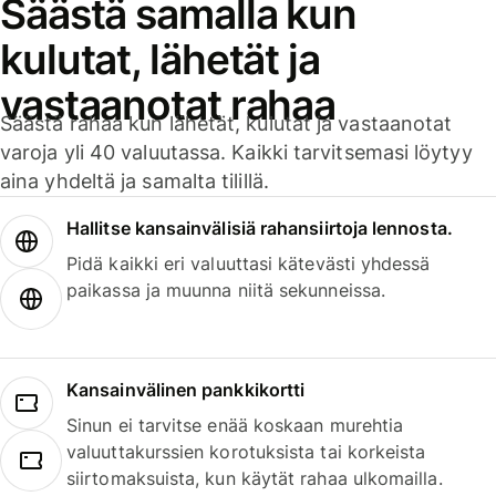
Säästä samalla kun
kulutat, lähetät ja
vastaanotat rahaa
Säästä rahaa kun lähetät, kulutat ja vastaanotat
varoja yli 40 valuutassa. Kaikki tarvitsemasi löytyy
aina yhdeltä ja samalta tilillä.
Hallitse kansainvälisiä rahansiirtoja lennosta.
Pidä kaikki eri valuuttasi kätevästi yhdessä
paikassa ja muunna niitä sekunneissa.
Kansainvälinen pankkikortti
Sinun ei tarvitse enää koskaan murehtia
valuuttakurssien korotuksista tai korkeista
siirtomaksuista, kun käytät rahaa ulkomailla.