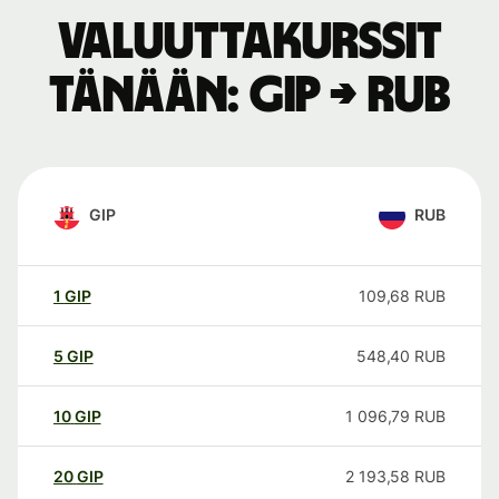
Valuuttakurssit
tänään: GIP → RUB
GIP
RUB
1
GIP
109,68
RUB
5
GIP
548,40
RUB
10
GIP
1 096,79
RUB
20
GIP
2 193,58
RUB