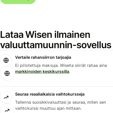
Lataa Wisen ilmainen
valuuttamuunnin-sovellus
Vertaile rahansiirron tarjoajia
Ei piilotettuja maksuja. Wisella siirrät rahaa aina
markkinoiden keskikurssilla
.
Seuraa reaaliaikaisia vaihtokursseja
Tallenna suosikkivaluuttasi ja seuraa, miten sen
vaihtokurssi muuttuu ajan mittaan.