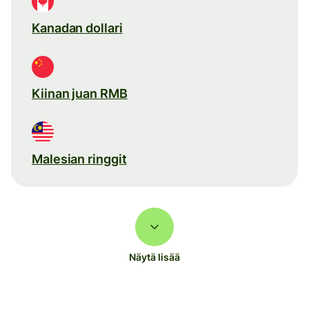
Kanadan dollari
Kiinan juan RMB
Malesian ringgit
Näytä lisää