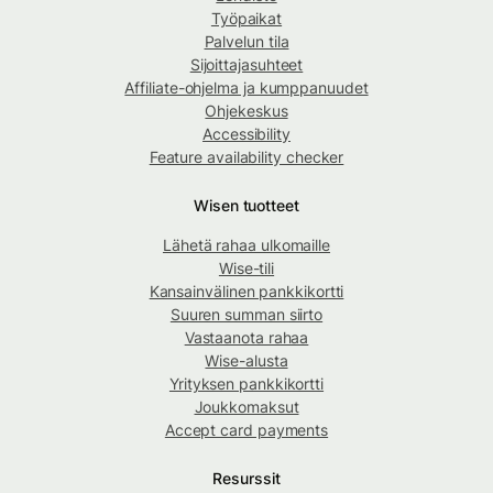
Työpaikat
Palvelun tila
Sijoittajasuhteet
Affiliate-ohjelma ja kumppanuudet
Ohjekeskus
Accessibility
Feature availability checker
Wisen tuotteet
Lähetä rahaa ulkomaille
Wise-tili
Kansainvälinen pankkikortti
Suuren summan siirto
Vastaanota rahaa
Wise-alusta
Yrityksen pankkikortti
Joukkomaksut
Accept card payments
Resurssit