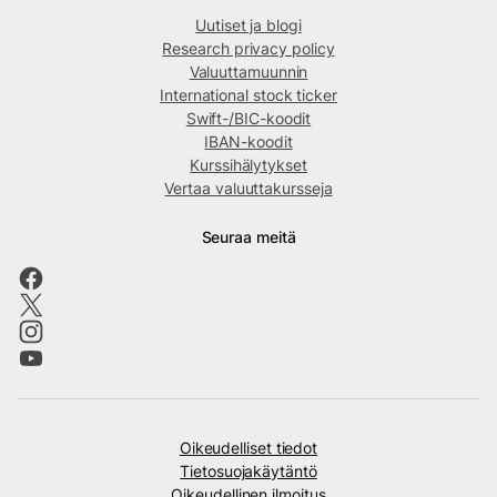
Uutiset ja blogi
Research privacy policy
Valuuttamuunnin
International stock ticker
Swift-/BIC-koodit
IBAN-koodit
Kurssihälytykset
Vertaa valuuttakursseja
Seuraa meitä
Oikeudelliset tiedot
Tietosuojakäytäntö
Oikeudellinen ilmoitus