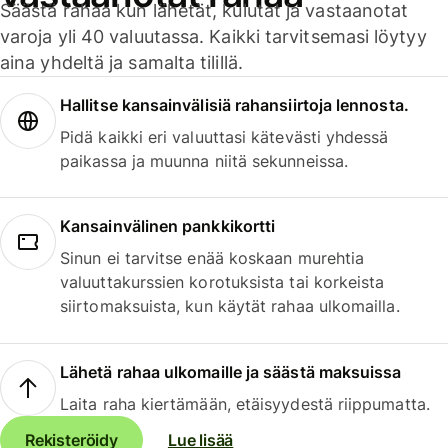
Säästä rahaa kun lähetät, kulutat ja vastaanotat
varoja yli 40 valuutassa. Kaikki tarvitsemasi löytyy
aina yhdeltä ja samalta tilillä.
Hallitse kansainvälisiä rahansiirtoja lennosta.
Pidä kaikki eri valuuttasi kätevästi yhdessä
paikassa ja muunna niitä sekunneissa.
Kansainvälinen pankkikortti
Sinun ei tarvitse enää koskaan murehtia
valuuttakurssien korotuksista tai korkeista
siirtomaksuista, kun käytät rahaa ulkomailla.
Lähetä rahaa ulkomaille ja säästä maksuissa
Laita raha kiertämään, etäisyydestä riippumatta.
Rekisteröidy
Lue lisää