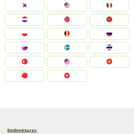
South Korea
Malay
Mexico
Nederland
Norge
Portugal
Polska
România
Россия
Slovensko
Ruoŧŧa
ไทย
Türkiye
United States
Vietnam
中国
中國香港特別行政區
Směnné kurzy: