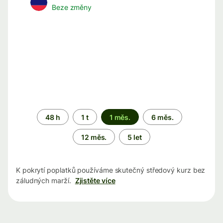
Beze změny
Časové
48 h
1 t
1 měs.
6 měs.
období
12 měs.
5 let
K pokrytí poplatků používáme skutečný středový kurz bez
záludných marží.
Zjistěte více