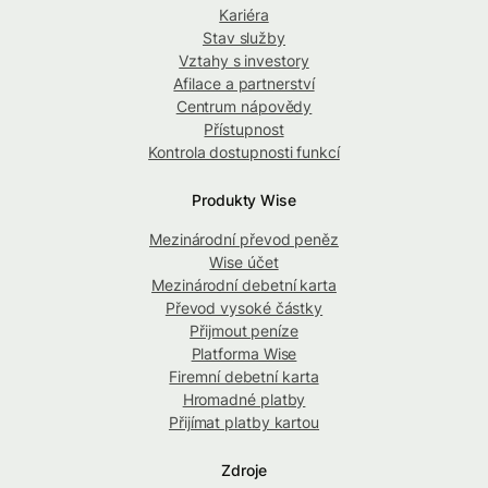
Kariéra
Stav služby
Vztahy s investory
Afilace a partnerství
Centrum nápovědy
Přístupnost
Kontrola dostupnosti funkcí
Produkty Wise
Mezinárodní převod peněz
Wise účet
Mezinárodní debetní karta
Převod vysoké částky
Přijmout peníze
Platforma Wise
Firemní debetní karta
Hromadné platby
Přijímat platby kartou
Zdroje