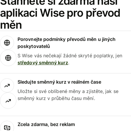
Stáhněte si zdarma naši
aplikaci Wise pro převod
měn
Porovnejte podmínky převodů měn u jiných
poskytovatelů
S Wise vás nečekají žádné skryté poplatky, jen
středový směnný kurz
.
Sledujte směnný kurz v reálném čase
Uložte si své oblíbené měny a zjistěte, jak se
směnný kurz v průběhu času mění.
Zcela zdarma, bez reklam