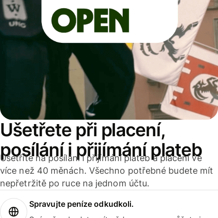
Ušetřete při placení,
posílání i přijímání plateb
Ušetříte na posílání i přijímání plateb a placení ve
více než 40 měnách. Všechno potřebné budete mít
nepřetržitě po ruce na jednom účtu.
Spravujte peníze odkudkoli.