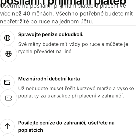
posílání i přijímání plateb
Ušetříte na posílání i přijímání plateb a placení ve
více než 40 měnách. Všechno potřebné budete mít
nepřetržitě po ruce na jednom účtu.
Spravujte peníze odkudkoli.
Své měny budete mít vždy po ruce a můžete je
rychle převádět na jiné.
Mezinárodní debetní karta
Už nebudete muset řešit kurzové marže a vysoké
poplatky za transakce při placení v zahraničí.
Posílejte peníze do zahraničí, ušetřete na
poplatcích