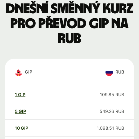
Dnešní směnný kurz
pro převod GIP na
RUB
GIP
RUB
1
GIP
109.85
RUB
5
GIP
549.26
RUB
10
GIP
1,098.51
RUB