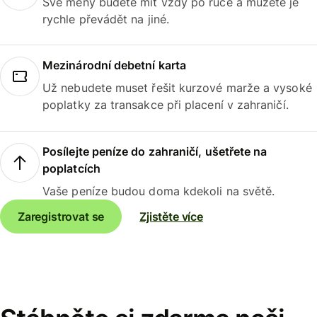
Své měny budete mít vždy po ruce a můžete je
rychle převádět na jiné.
Mezinárodní debetní karta
Už nebudete muset řešit kurzové marže a vysoké
poplatky za transakce při placení v zahraničí.
Posílejte peníze do zahraničí, ušetřete na
poplatcích
Vaše peníze budou doma kdekoli na světě.
Zaregistrovat se
Zjistěte více