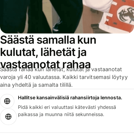
Säästä samalla kun
kulutat, lähetät ja
vastaanotat rahaa
Säästä rahaa kun lähetät, kulutat ja vastaanotat
varoja yli 40 valuutassa. Kaikki tarvitsemasi löytyy
aina yhdeltä ja samalta tilillä.
Hallitse kansainvälisiä rahansiirtoja lennosta.
Pidä kaikki eri valuuttasi kätevästi yhdessä
paikassa ja muunna niitä sekunneissa.