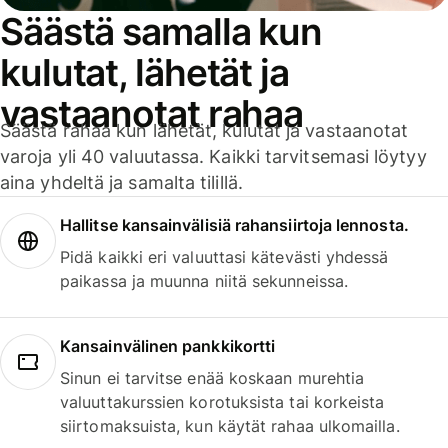
Säästä samalla kun
kulutat, lähetät ja
vastaanotat rahaa
Säästä rahaa kun lähetät, kulutat ja vastaanotat
varoja yli 40 valuutassa. Kaikki tarvitsemasi löytyy
aina yhdeltä ja samalta tilillä.
Hallitse kansainvälisiä rahansiirtoja lennosta.
Pidä kaikki eri valuuttasi kätevästi yhdessä
paikassa ja muunna niitä sekunneissa.
Kansainvälinen pankkikortti
Sinun ei tarvitse enää koskaan murehtia
valuuttakurssien korotuksista tai korkeista
siirtomaksuista, kun käytät rahaa ulkomailla.