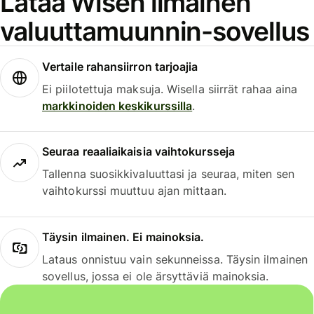
Lataa Wisen ilmainen
valuuttamuunnin-sovellus
Vertaile rahansiirron tarjoajia
Ei piilotettuja maksuja. Wisella siirrät rahaa aina
markkinoiden keskikurssilla
.
Seuraa reaaliaikaisia vaihtokursseja
Tallenna suosikkivaluuttasi ja seuraa, miten sen
vaihtokurssi muuttuu ajan mittaan.
Täysin ilmainen. Ei mainoksia.
Lataus onnistuu vain sekunneissa. Täysin ilmainen
sovellus, jossa ei ole ärsyttäviä mainoksia.