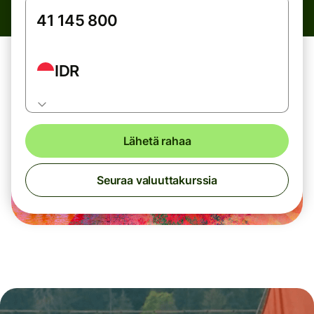
IDR
Lähetä rahaa
Seuraa valuuttakurssia