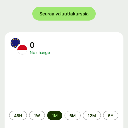
Seuraa valuuttakurssia
0
No change
Time
48H
1W
1M
6M
12M
5Y
period