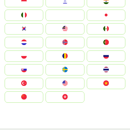
Indonesia
Israel
India
Italia
JA
Japan
South Korea
Malay
Mexico
Nederland
Norge
Portugal
Polska
România
Россия
Slovensko
Ruoŧŧa
ไทย
Türkiye
United States
Vietnam
中国
中國香港特別行政區