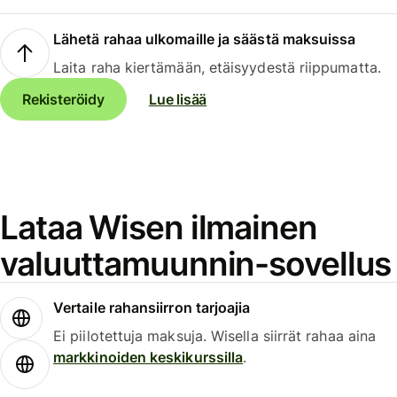
Lähetä rahaa ulkomaille ja säästä maksuissa
Laita raha kiertämään, etäisyydestä riippumatta.
Rekisteröidy
Lue lisää
Lataa Wisen ilmainen
valuuttamuunnin-sovellus
Vertaile rahansiirron tarjoajia
Ei piilotettuja maksuja. Wisella siirrät rahaa aina
markkinoiden keskikurssilla
.