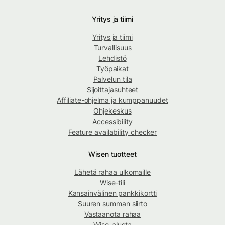
Yritys ja tiimi
Yritys ja tiimi
Turvallisuus
Lehdistö
Työpaikat
Palvelun tila
Sijoittajasuhteet
Affiliate-ohjelma ja kumppanuudet
Ohjekeskus
Accessibility
Feature availability checker
Wisen tuotteet
Lähetä rahaa ulkomaille
Wise-tili
Kansainvälinen pankkikortti
Suuren summan siirto
Vastaanota rahaa
Wise-alusta