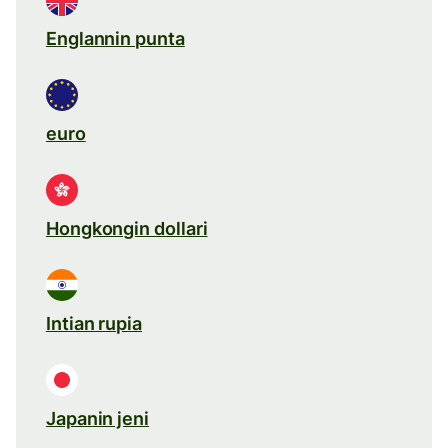
Englannin punta
euro
Hongkongin dollari
Intian rupia
Japanin jeni