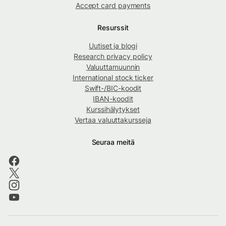
Accept card payments
Resurssit
Uutiset ja blogi
Research privacy policy
Valuuttamuunnin
International stock ticker
Swift-/BIC-koodit
IBAN-koodit
Kurssihälytykset
Vertaa valuuttakursseja
Seuraa meitä