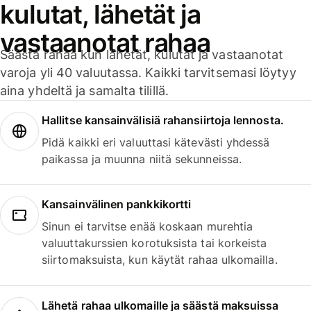
kulutat, lähetät ja
vastaanotat rahaa
Säästä rahaa kun lähetät, kulutat ja vastaanotat
varoja yli 40 valuutassa. Kaikki tarvitsemasi löytyy
aina yhdeltä ja samalta tilillä.
Hallitse kansainvälisiä rahansiirtoja lennosta.
Pidä kaikki eri valuuttasi kätevästi yhdessä
paikassa ja muunna niitä sekunneissa.
Kansainvälinen pankkikortti
Sinun ei tarvitse enää koskaan murehtia
valuuttakurssien korotuksista tai korkeista
siirtomaksuista, kun käytät rahaa ulkomailla.
Lähetä rahaa ulkomaille ja säästä maksuissa