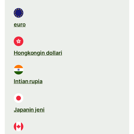
euro
Hongkongin dollari
Intian rupia
Japanin jeni