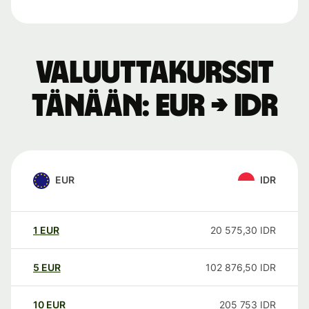
Valuuttakurssit
tänään: EUR → IDR
EUR
IDR
1
EUR
20 575,30
IDR
5
EUR
102 876,50
IDR
10
EUR
205 753
IDR