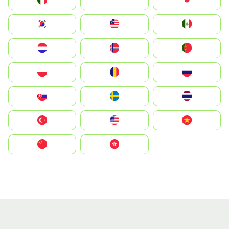
Italia
JA
Japan
South Korea
Malay
Mexico
Nederland
Norge
Portugal
Polska
România
Россия
Slovensko
Ruoŧŧa
ไทย
Türkiye
United States
Vietnam
中国
中國香港特別行政區