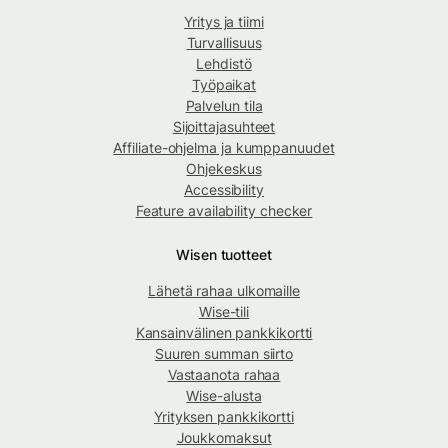
Yritys ja tiimi
Turvallisuus
Lehdistö
Työpaikat
Palvelun tila
Sijoittajasuhteet
Affiliate-ohjelma ja kumppanuudet
Ohjekeskus
Accessibility
Feature availability checker
Wisen tuotteet
Lähetä rahaa ulkomaille
Wise-tili
Kansainvälinen pankkikortti
Suuren summan siirto
Vastaanota rahaa
Wise-alusta
Yrityksen pankkikortti
Joukkomaksut