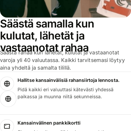
Säästä samalla kun
kulutat, lähetät ja
vastaanotat rahaa
Säästä rahaa kun lähetät, kulutat ja vastaanotat
varoja yli 40 valuutassa. Kaikki tarvitsemasi löytyy
aina yhdeltä ja samalta tilillä.
Hallitse kansainvälisiä rahansiirtoja lennosta.
Pidä kaikki eri valuuttasi kätevästi yhdessä
paikassa ja muunna niitä sekunneissa.
Kansainvälinen pankkikortti