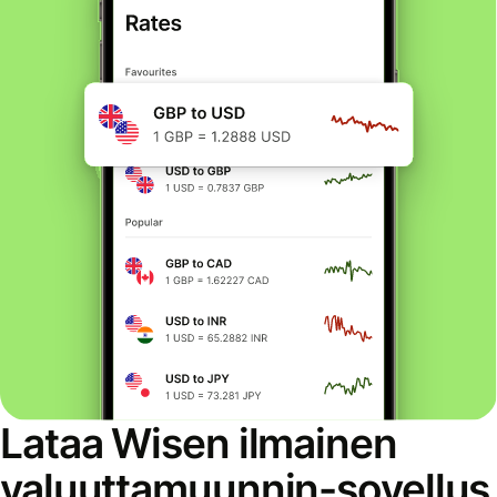
Lataa Wisen ilmainen
valuuttamuunnin-sovellus