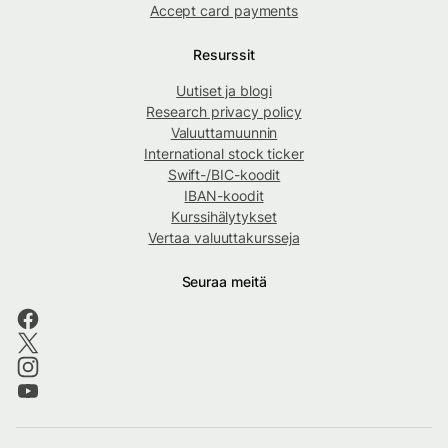
Accept card payments
Resurssit
Uutiset ja blogi
Research privacy policy
Valuuttamuunnin
International stock ticker
Swift-/BIC-koodit
IBAN-koodit
Kurssihälytykset
Vertaa valuuttakursseja
Seuraa meitä