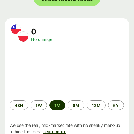
0
No change
Time
48H
1W
1M
6M
12M
5Y
period
We use the real, mid-market rate with no sneaky mark-up
to hide the fees.
Learn more