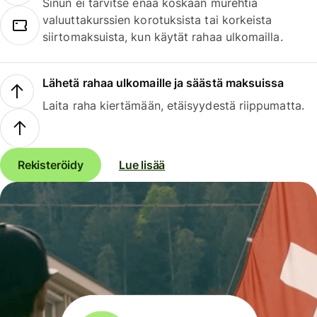
Sinun ei tarvitse enää koskaan murehtia
valuuttakurssien korotuksista tai korkeista
siirtomaksuista, kun käytät rahaa ulkomailla.
Lähetä rahaa ulkomaille ja säästä maksuissa
Laita raha kiertämään, etäisyydestä riippumatta.
Rekisteröidy
Lue lisää