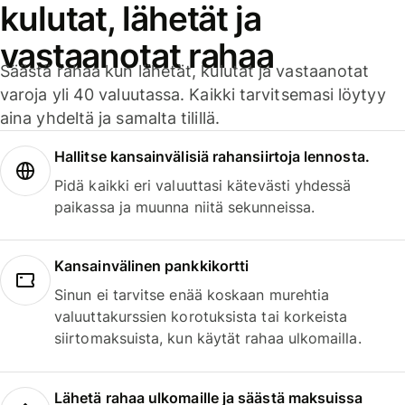
kulutat, lähetät ja
vastaanotat rahaa
Säästä rahaa kun lähetät, kulutat ja vastaanotat
varoja yli 40 valuutassa. Kaikki tarvitsemasi löytyy
aina yhdeltä ja samalta tilillä.
Hallitse kansainvälisiä rahansiirtoja lennosta.
Pidä kaikki eri valuuttasi kätevästi yhdessä
paikassa ja muunna niitä sekunneissa.
Kansainvälinen pankkikortti
Sinun ei tarvitse enää koskaan murehtia
valuuttakurssien korotuksista tai korkeista
siirtomaksuista, kun käytät rahaa ulkomailla.
Lähetä rahaa ulkomaille ja säästä maksuissa