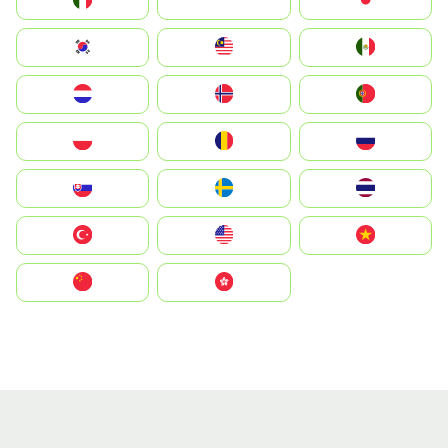
Italia
JA
Japan
South Korea
Malay
Mexico
Nederland
Norge
Portugal
Polska
România
Россия
Slovensko
Ruoŧŧa
ไทย
Türkiye
United States
Vietnam
中国
中國香港特別行政區