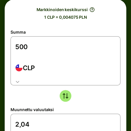
Markkinoiden keskikurssi
1 CLP = 0,004075 PLN
Summa
CLP
Muunnettu valuutaksi