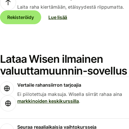
Laita raha kiertämään, etäisyydestä riippumatta.
Rekisteröidy
Lue lisää
Lataa Wisen ilmainen
valuuttamuunnin-sovellus
Vertaile rahansiirron tarjoajia
Ei piilotettuja maksuja. Wisella siirrät rahaa aina
markkinoiden keskikurssilla
.
Seuraa reaaliaikaisia vaihtokursseja