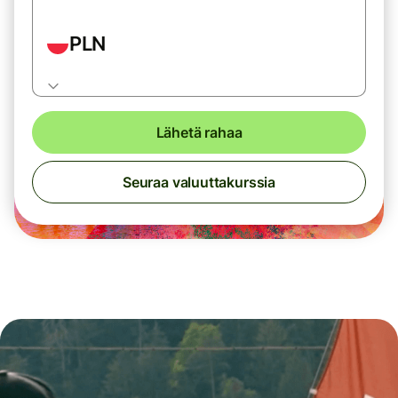
PLN
Lähetä rahaa
Seuraa valuuttakurssia