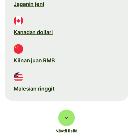
Japanin jeni
Kanadan dollari
Kiinan juan RMB
Malesian ringgit
Näytä lisää