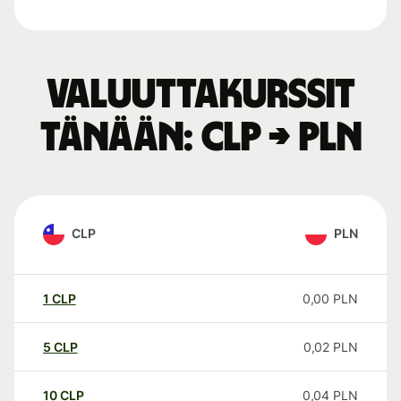
Valuuttakurssit
tänään: CLP → PLN
CLP
PLN
1
CLP
0,00
PLN
5
CLP
0,02
PLN
10
CLP
0,04
PLN