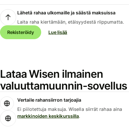
Lähetä rahaa ulkomaille ja säästä maksuissa
Laita raha kiertämään, etäisyydestä riippumatta.
Rekisteröidy
Lue lisää
Lataa Wisen ilmainen
valuuttamuunnin-sovellus
Vertaile rahansiirron tarjoajia
Ei piilotettuja maksuja. Wisella siirrät rahaa aina
markkinoiden keskikurssilla
.