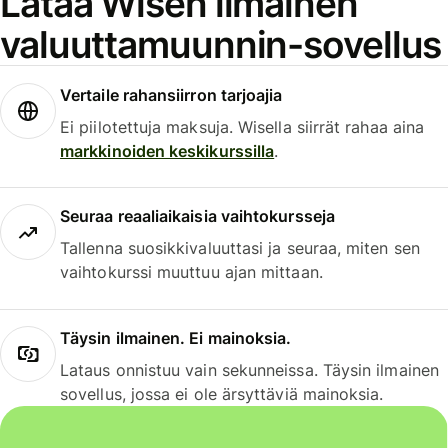
Lataa Wisen ilmainen
valuuttamuunnin-sovellus
Vertaile rahansiirron tarjoajia
Ei piilotettuja maksuja. Wisella siirrät rahaa aina
markkinoiden keskikurssilla
.
Seuraa reaaliaikaisia vaihtokursseja
Tallenna suosikkivaluuttasi ja seuraa, miten sen
vaihtokurssi muuttuu ajan mittaan.
Täysin ilmainen. Ei mainoksia.
Lataus onnistuu vain sekunneissa. Täysin ilmainen
sovellus, jossa ei ole ärsyttäviä mainoksia.