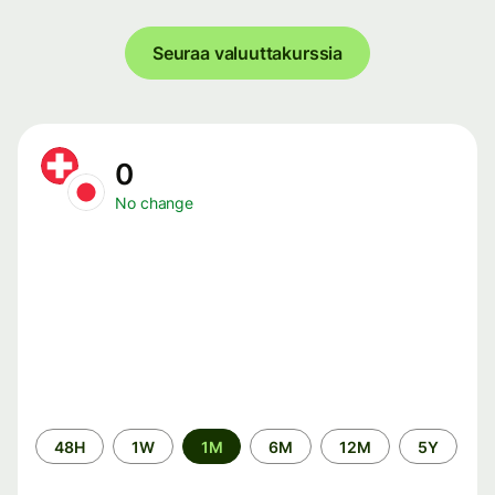
Seuraa valuuttakurssia
0
No change
Time
48H
1W
1M
6M
12M
5Y
period