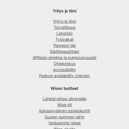
Yritys ja tiimi
Yritys ja tiimi
Turvallisuus
Lehdistö
Työpaikat
Palvelun tila
Sijoittajasuhteet
Affiliate-ohjelma ja kumppanuudet
Ohjekeskus
Accessibility
Feature availability checker
Wisen tuotteet
Lähetä rahaa ulkomaille
Wise-tili
Kansainvälinen pankkikortti
Suuren summan siirto
Vastaanota rahaa
Wise-alusta