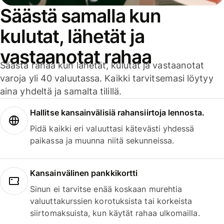
Säästä samalla kun
kulutat, lähetät ja
vastaanotat rahaa
Säästä rahaa kun lähetät, kulutat ja vastaanotat
varoja yli 40 valuutassa. Kaikki tarvitsemasi löytyy
aina yhdeltä ja samalta tilillä.
Hallitse kansainvälisiä rahansiirtoja lennosta.
Pidä kaikki eri valuuttasi kätevästi yhdessä
paikassa ja muunna niitä sekunneissa.
Kansainvälinen pankkikortti
Sinun ei tarvitse enää koskaan murehtia
valuuttakurssien korotuksista tai korkeista
siirtomaksuista, kun käytät rahaa ulkomailla.