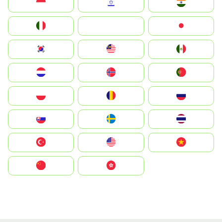
Indonesia
Israel
India
Italia
JA
Japan
South Korea
Malay
Mexico
Nederland
Norge
Portugal
Polska
România
Россия
Slovensko
Ruoŧŧa
ไทย
Türkiye
United States
Vietnam
中国
中國香港特別行政區