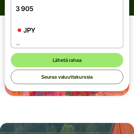
JPY
Lähetä rahaa
Seuraa valuuttakurssia