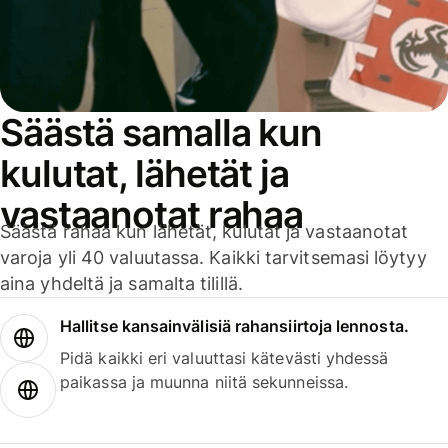
Säästä samalla kun
kulutat, lähetät ja
vastaanotat rahaa
Säästä rahaa kun lähetät, kulutat ja vastaanotat
varoja yli 40 valuutassa. Kaikki tarvitsemasi löytyy
aina yhdeltä ja samalta tilillä.
Hallitse kansainvälisiä rahansiirtoja lennosta.
Pidä kaikki eri valuuttasi kätevästi yhdessä
paikassa ja muunna niitä sekunneissa.