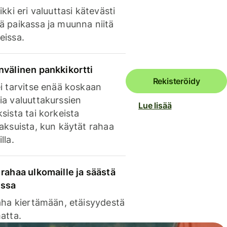
ikki eri valuuttasi kätevästi
ä paikassa ja muunna niitä
eissa.
nvälinen pankkikortti
Rekisteröidy
i tarvitse enää koskaan
ia valuuttakurssien
Lue lisää
sista tai korkeista
aksuista, kun käytät rahaa
lla.
rahaa ulkomaille ja säästä
issa
aha kiertämään, etäisyydestä
atta.