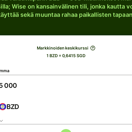
lla; Wise on kansainvälinen tili, jonka kautta vo
käyttää sekä muuntaa rahaa paikallisten tapaan
Markkinoiden keskikurssi
1 BZD = 0,6415 SGD
umma
BZD