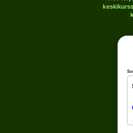
keskikurssi
S