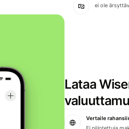
ei ole ärsyttä
Lataa Wise
valuuttamu
Vertaile rahansii
Ei piilotettuja ma