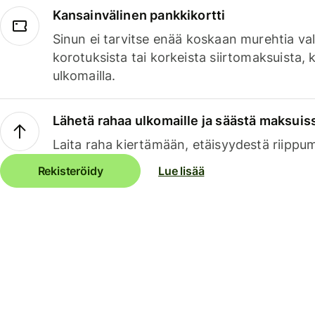
Kansainvälinen pankkikortti
Sinun ei tarvitse enää koskaan murehtia va
korotuksista tai korkeista siirtomaksuista,
ulkomailla.
Lähetä rahaa ulkomaille ja säästä maksuis
Laita raha kiertämään, etäisyydestä riippu
Rekisteröidy
Lue lisää