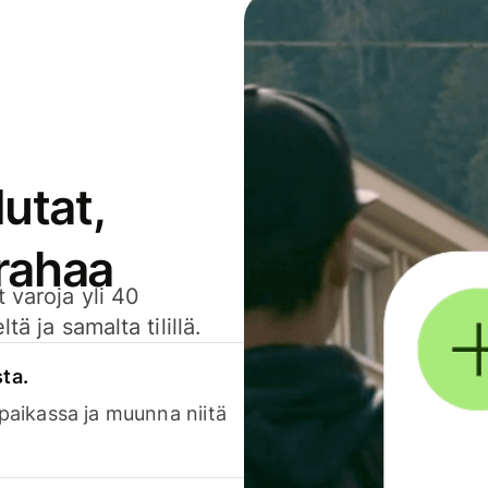
utat,
 rahaa
 varoja yli 40
ä ja samalta tilillä.
sta.
 paikassa ja muunna niitä