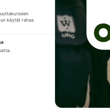
luuttakurssien
 kun käytät rahaa
sa
matta.