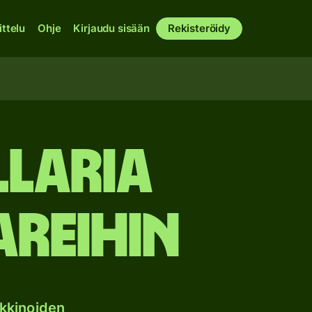
ittelu
Ohje
Kirjaudu sisään
Rekisteröidy
llaria
reihin
kkinoiden