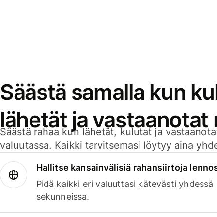
Säästä samalla kun kul
lähetät ja vastaanotat
Säästä rahaa kun lähetät, kulutat ja vastaanotat
valuutassa. Kaikki tarvitsemasi löytyy aina yhdelt
Hallitse kansainvälisiä rahansiirtoja lenno
Pidä kaikki eri valuuttasi kätevästi yhdessä
sekunneissa.