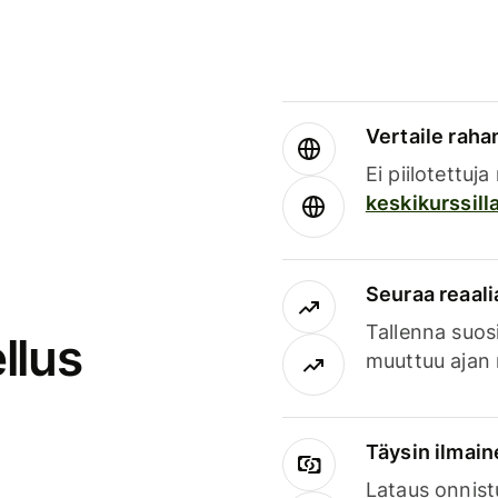
Vertaile rahan
Ei piilotettuj
keskikurssill
Seuraa reaali
Tallenna suosi
llus
muuttuu ajan 
Täysin ilmain
Lataus onnist