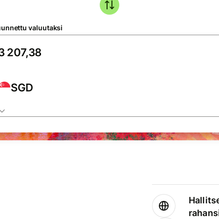
unnettu valuutaksi
SGD
Hallits
rahansi