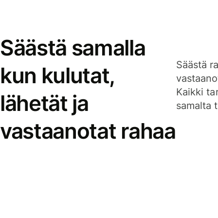
Säästä samalla
Säästä ra
kun kulutat,
vastaanot
Kaikki ta
lähetät ja
samalta ti
vastaanotat rahaa