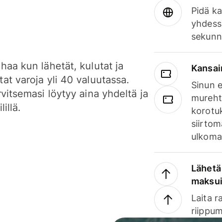
Pidä ka
yhdess
sekunn
haa kun lähetät, kulutat ja
Kansai
at varoja yli 40 valuutassa.
Sinun e
rvitsemasi löytyy aina yhdeltä ja
mureht
lillä.
korotuk
siirtom
ulkomai
Lähetä 
maksu
Laita r
riippum