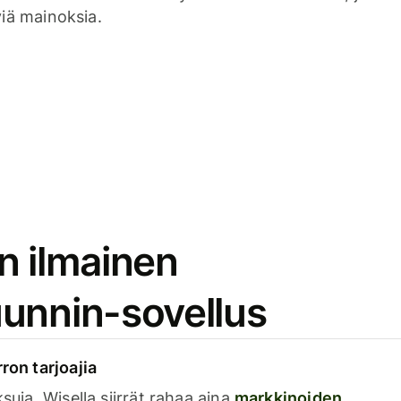
viä mainoksia.
n ilmainen
unnin-sovellus
rron tarjoajia
ksuja. Wisella siirrät rahaa aina
markkinoiden