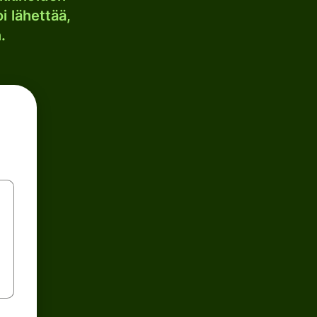
i lähettää,
.