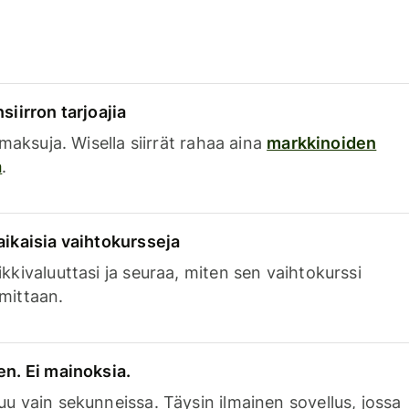
siirron tarjoajia
a maksuja. Wisella siirrät rahaa aina
markkinoiden
a
.
aikaisia vaihtokursseja
kkivaluuttasi ja seuraa, miten sen vaihtokurssi
mittaan.
en. Ei mainoksia.
uu vain sekunneissa. Täysin ilmainen sovellus, jossa