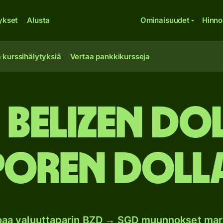
ykset
Alusta
Ominaisuudet
Hinno
 kurssihälytyksiä
Vertaa pankkikursseja
 Belizen do
poren dolla
joaa valuuttaparin BZD → SGD muunnokset mar