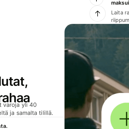
maksu
Laita r
riippum
utat,
 rahaa
 varoja yli 40
ä ja samalta tilillä.
sta.