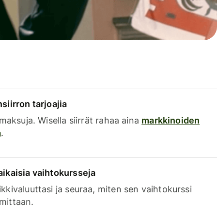
siirron tarjoajia
a maksuja. Wisella siirrät rahaa aina
markkinoiden
a
.
aikaisia vaihtokursseja
kkivaluuttasi ja seuraa, miten sen vaihtokurssi
mittaan.