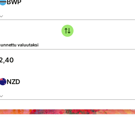
BWP
unnettu valuutaksi
NZD