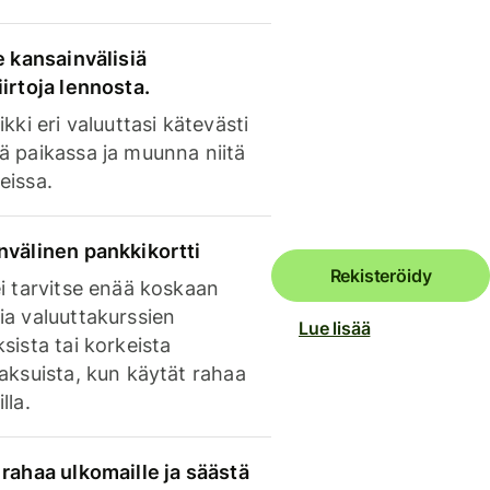
e kansainvälisiä
irtoja lennosta.
ikki eri valuuttasi kätevästi
ä paikassa ja muunna niitä
eissa.
nvälinen pankkikortti
Rekisteröidy
i tarvitse enää koskaan
ia valuuttakurssien
Lue lisää
sista tai korkeista
aksuista, kun käytät rahaa
lla.
rahaa ulkomaille ja säästä