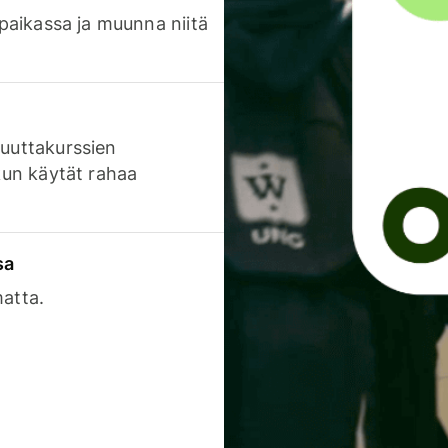
 paikassa ja muunna niitä
luuttakurssien
 kun käytät rahaa
sa
matta.