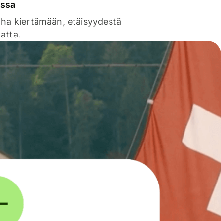
issa
aha kiertämään, etäisyydestä
atta.