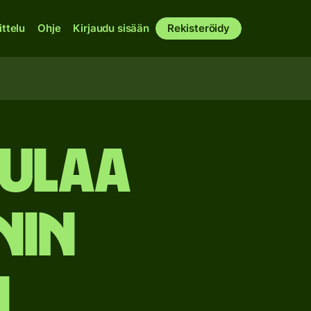
ittelu
Ohje
Kirjaudu sisään
Rekisteröidy
pulaa
nin
n