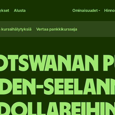
ykset
Alusta
Ominaisuudet
Hinno
 kurssihälytyksiä
Vertaa pankkikursseja
otswanan 
den-Seelan
dollareihi