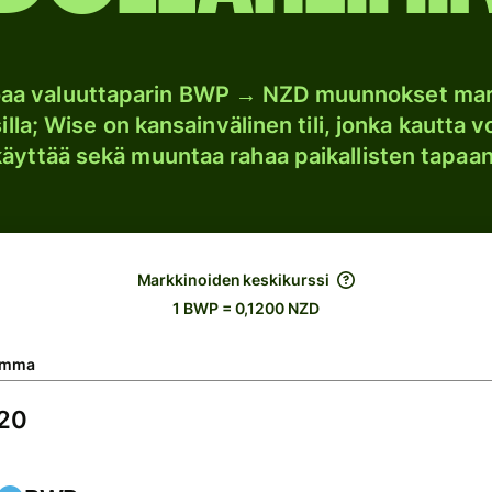
oaa valuuttaparin BWP → NZD muunnokset mar
lla; Wise on kansainvälinen tili, jonka kautta vo
käyttää sekä muuntaa rahaa paikallisten tapaan
Markkinoiden keskikurssi
1 BWP = 0,1200 NZD
umma