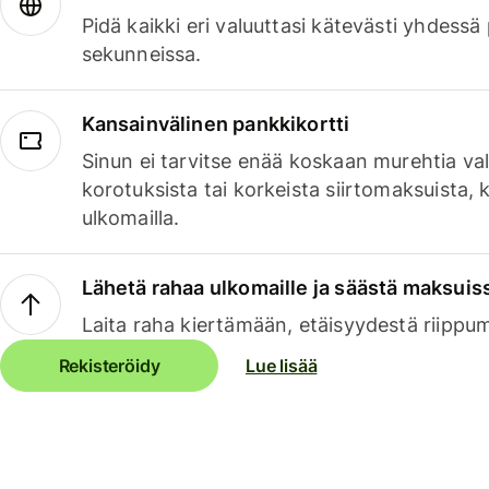
Pidä kaikki eri valuuttasi kätevästi yhdessä
sekunneissa.
Kansainvälinen pankkikortti
Sinun ei tarvitse enää koskaan murehtia va
korotuksista tai korkeista siirtomaksuista,
ulkomailla.
Lähetä rahaa ulkomaille ja säästä maksuis
Laita raha kiertämään, etäisyydestä riippu
Rekisteröidy
Lue lisää