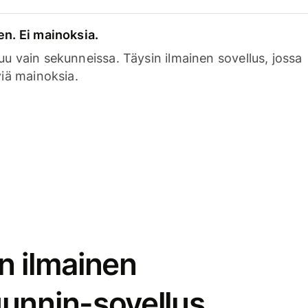
en. Ei mainoksia.
uu vain sekunneissa. Täysin ilmainen sovellus, jossa
viä mainoksia.
n ilmainen
unnin-sovellus