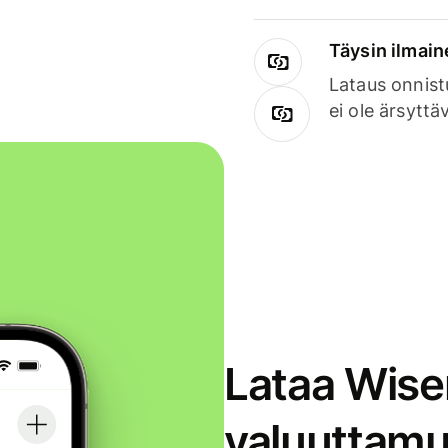
Täysin ilmain
Lataus onnist
ei ole ärsyttä
Lataa Wise
valuuttamu