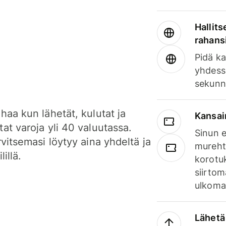
Hallits
rahansi
Pidä ka
yhdess
sekunn
haa kun lähetät, kulutat ja
Kansai
at varoja yli 40 valuutassa.
Sinun e
rvitsemasi löytyy aina yhdeltä ja
mureht
lillä.
korotuk
siirtom
ulkomai
Lähetä 