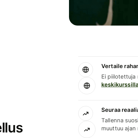
Vertaile rahan
Ei piilotettuj
keskikurssill
Seuraa reaali
Tallenna suosi
llus
muuttuu ajan 