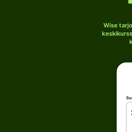
Wise tarj
keskikurssi
S