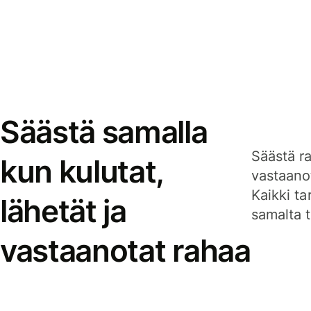
Säästä samalla
Säästä ra
kun kulutat,
vastaanot
Kaikki ta
lähetät ja
samalta ti
vastaanotat rahaa