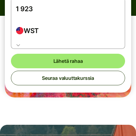
WST
Lähetä rahaa
Seuraa valuuttakurssia