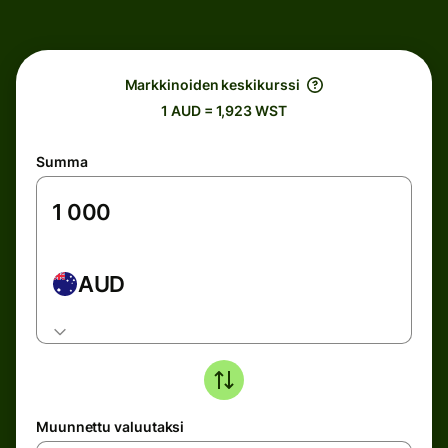
Markkinoiden keskikurssi
1 AUD = 1,923 WST
Summa
AUD
Muunnettu valuutaksi