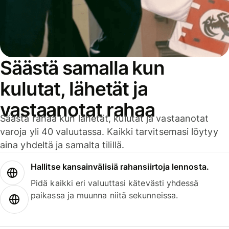
Säästä samalla kun
kulutat, lähetät ja
vastaanotat rahaa
Säästä rahaa kun lähetät, kulutat ja vastaanotat
varoja yli 40 valuutassa. Kaikki tarvitsemasi löytyy
aina yhdeltä ja samalta tilillä.
Hallitse kansainvälisiä rahansiirtoja lennosta.
Pidä kaikki eri valuuttasi kätevästi yhdessä
paikassa ja muunna niitä sekunneissa.