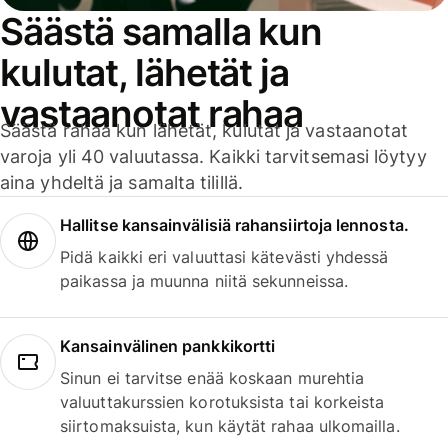
Säästä samalla kun
kulutat, lähetät ja
vastaanotat rahaa
Säästä rahaa kun lähetät, kulutat ja vastaanotat
varoja yli 40 valuutassa. Kaikki tarvitsemasi löytyy
aina yhdeltä ja samalta tilillä.
Hallitse kansainvälisiä rahansiirtoja lennosta.
Pidä kaikki eri valuuttasi kätevästi yhdessä
paikassa ja muunna niitä sekunneissa.
Kansainvälinen pankkikortti
Sinun ei tarvitse enää koskaan murehtia
valuuttakurssien korotuksista tai korkeista
siirtomaksuista, kun käytät rahaa ulkomailla.