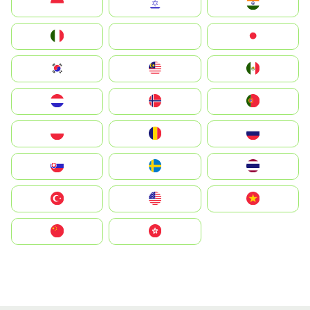
Indonesia
Israel
India
Italia
JA
Japan
South Korea
Malay
Mexico
Nederland
Norge
Portugal
Polska
România
Россия
Slovensko
Ruoŧŧa
ไทย
Türkiye
United States
Vietnam
中国
中國香港特別行政區