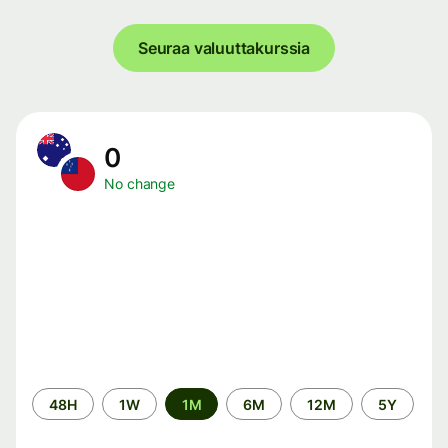
Seuraa valuuttakurssia
0
No change
Time
48H
1W
1M
6M
12M
5Y
period