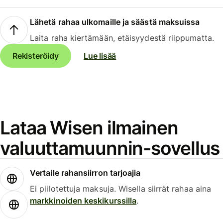
Lähetä rahaa ulkomaille ja säästä maksuissa
Laita raha kiertämään, etäisyydestä riippumatta.
Rekisteröidy
Lue lisää
Lataa Wisen ilmainen
valuuttamuunnin-sovellus
Vertaile rahansiirron tarjoajia
Ei piilotettuja maksuja. Wisella siirrät rahaa aina
markkinoiden keskikurssilla
.