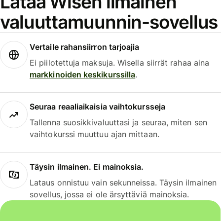
Lataa Wisen ilmainen
valuuttamuunnin-sovellus
Vertaile rahansiirron tarjoajia
Ei piilotettuja maksuja. Wisella siirrät rahaa aina
markkinoiden keskikurssilla
.
Seuraa reaaliaikaisia vaihtokursseja
Tallenna suosikkivaluuttasi ja seuraa, miten sen
vaihtokurssi muuttuu ajan mittaan.
Täysin ilmainen. Ei mainoksia.
Lataus onnistuu vain sekunneissa. Täysin ilmainen
sovellus, jossa ei ole ärsyttäviä mainoksia.