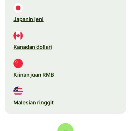
Japanin jeni
Kanadan dollari
Kiinan juan RMB
Malesian ringgit