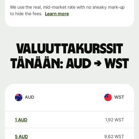
We use the real, mid-market rate with no sneaky mark-up
to hide the fees.
Learn more
Valuuttakurssit
tänään: AUD → WST
AUD
WST
1
AUD
1,92
WST
5
AUD
9,62
WST