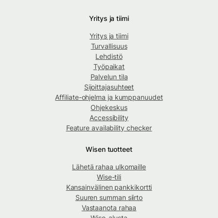
Yritys ja tiimi
Yritys ja tiimi
Turvallisuus
Lehdistö
Työpaikat
Palvelun tila
Sijoittajasuhteet
Affiliate-ohjelma ja kumppanuudet
Ohjekeskus
Accessibility
Feature availability checker
Wisen tuotteet
Lähetä rahaa ulkomaille
Wise-tili
Kansainvälinen pankkikortti
Suuren summan siirto
Vastaanota rahaa
Wise-alusta