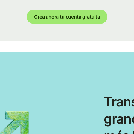
Crea ahora tu cuenta gratuita
Tran
gran