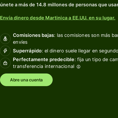
para prosperar a nivel
Multidivisa
inter
únete a más de 14.8 millones de personas que usa
internacional.
Wise
Gesti
Explorar
Envía dinero desde Martinica a EE.UU. en su lugar.
Recibe
las
intereses
finan
del
Comisiones bajas
: las comisiones son más b
equip
envíes
Precios
Conec
Superrápido
: el dinero suele llegar en segund
softw
Precios
Perfectamente predecible
: fija un tipo de ca
conta
para
transferencia internacional
clientes
personales
Recursos
Abre una cuenta
Explora l
integraci
de API