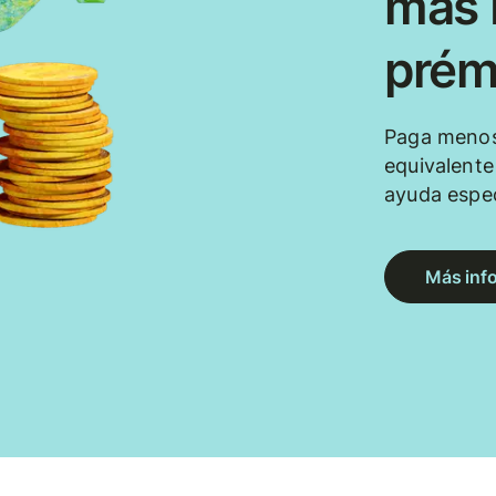
más b
prém
Paga menos
equivalent
ayuda espec
Más inf