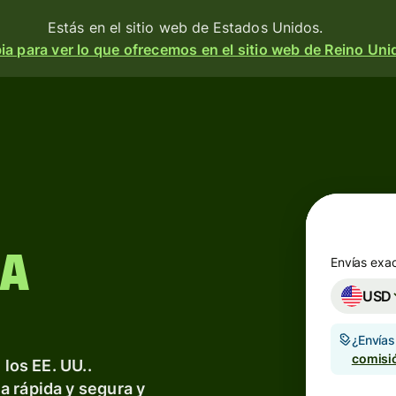
Estás en el sitio web de Estados Unidos.
a para ver lo que ofrecemos en el sitio web de Reino Uni
Productos
Enviar
o
Recibir
e
Emitir
o
 a
tarjetas
m
Envías exa
 una
USD
Cuentas
a
multidivisa
divisa
 y
¿Envía
comisi
 los EE. UU..
d.
Industrias
e
a rápida y segura y