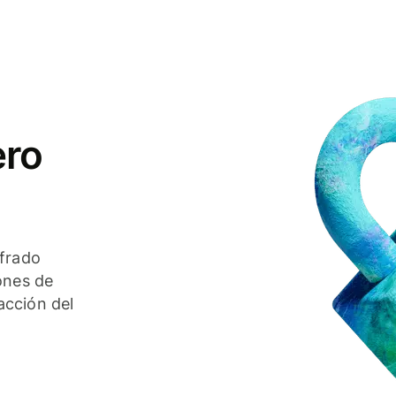
ero
ifrado
ones de
acción del