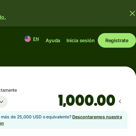
do.
EN
Ayuda
Inicia sesión
Regístrate
ctamente
.00
s más de 25,000 USD o equivalente?
Descontaremos nuestra
ón