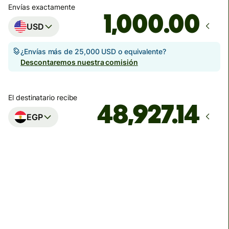
Envías exactamente
.00
USD
¿Envías más de 25,000 USD o equivalente?
Descontaremos nuestra comisión
El destinatario recibe
EGP
Llega
antes del lunes
Comisiones totales
17.33 USD
Se incluyen en la cantidad en USD