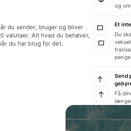
og om
Et int
år du sender, bruger og bliver
Du ska
40 valutaer. Alt hvad du behøver,
veksel
år du har brug for det.
transa
penge 
Send p
gebyr
Få din
længer