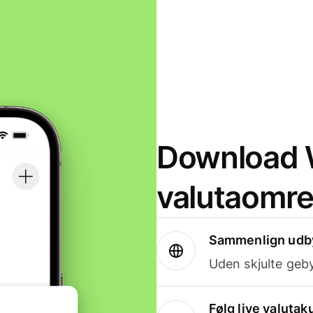
Download W
valutaomr
Sammenlign udby
Uden skjulte geby
Følg live valutak