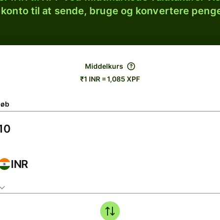
 konto til at sende, bruge og konvertere penge
Middelkurs
₹1 INR = 1,085 XPF
løb
INR