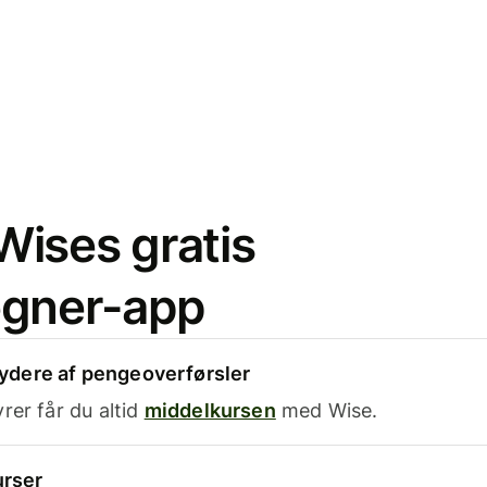
ises gratis
egner-app
dere af pengeoverførsler
rer får du altid
middelkursen
med Wise.
urser