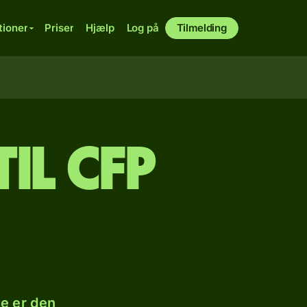
tioner
Priser
Hjælp
Log på
Tilmelding
til CFP
se er den