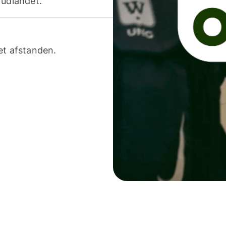
 udlandet.
et afstanden.