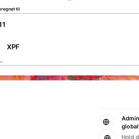
regnet til
XPF
Admini
global
Hold d