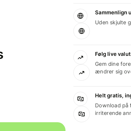
Sammenlign u
Uden skjulte g
s
Følg live valu
Gem dine fore
ændrer sig ove
Helt gratis, 
Download på få
irriterende an