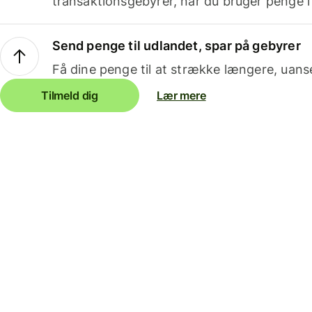
transaktionsgebyrer, når du bruger penge i
Send penge til udlandet, spar på gebyrer
Få dine penge til at strække længere, uans
Tilmeld dig
Lær mere