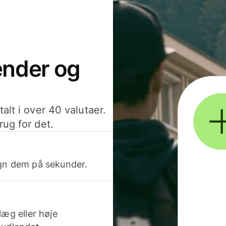
sender og
alt i over 40 valutaer.
rug for det.
egn dem på sekunder.
læg eller høje