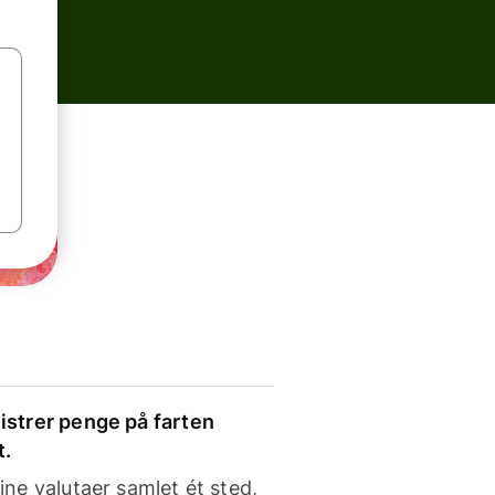
strer penge på farten
t.
ine valutaer samlet ét sted,