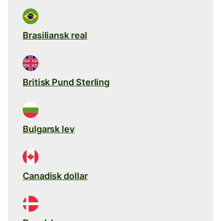
Brasiliansk real
Britisk Pund Sterling
Bulgarsk lev
Canadisk dollar