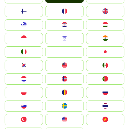
Suomi
France
United Kingdom
Greece
Hrvatska
Magyarország
Indonesia
Israel
India
Italia
JA
Japan
South Korea
Malay
Mexico
Nederland
Norge
Portugal
Polska
România
Россия
Slovensko
Ruoŧŧa
ไทย
Türkiye
United States
Vietnam