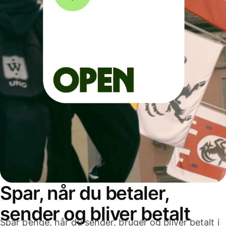
Spar, når du betaler,
sender og bliver betalt
Spar penge, når du sender, bruger og bliver betalt i