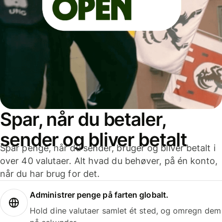
Spar, når du betaler,
sender og bliver betalt
Spar penge, når du sender, bruger og bliver betalt i
over 40 valutaer. Alt hvad du behøver, på én konto,
når du har brug for det.
Administrer penge på farten globalt.
Hold dine valutaer samlet ét sted, og omregn dem