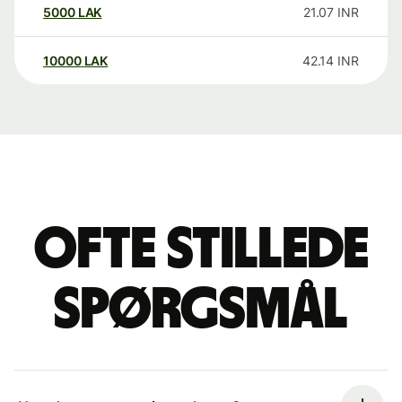
5000
LAK
21.07
INR
10000
LAK
42.14
INR
Ofte stillede
spørgsmål