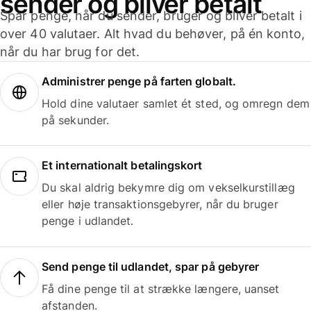
sender og bliver betalt
Spar penge, når du sender, bruger og bliver betalt i
over 40 valutaer. Alt hvad du behøver, på én konto,
når du har brug for det.
Administrer penge på farten globalt.
Hold dine valutaer samlet ét sted, og omregn dem
på sekunder.
Et internationalt betalingskort
Du skal aldrig bekymre dig om vekselkurstillæg
eller høje transaktionsgebyrer, når du bruger
penge i udlandet.
Send penge til udlandet, spar på gebyrer
Få dine penge til at strække længere, uanset
afstanden.