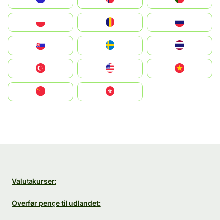
Polska
România
Россия
Slovensko
Ruoŧŧa
ไทย
Türkiye
United States
Vietnam
中国
中國香港特別行政區
Valutakurser:
Overfør penge til udlandet: