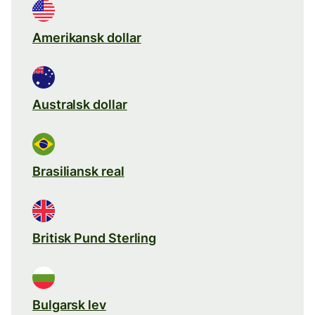
Amerikansk dollar
Australsk dollar
Brasiliansk real
Britisk Pund Sterling
Bulgarsk lev