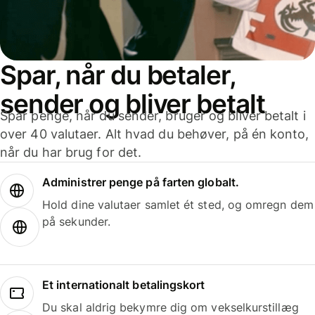
Spar, når du betaler,
sender og bliver betalt
Spar penge, når du sender, bruger og bliver betalt i
over 40 valutaer. Alt hvad du behøver, på én konto,
når du har brug for det.
Administrer penge på farten globalt.
Hold dine valutaer samlet ét sted, og omregn dem
på sekunder.
Et internationalt betalingskort
Du skal aldrig bekymre dig om vekselkurstillæg