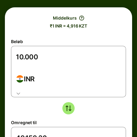
Middelkurs
₹1 INR = 4,916 KZT
Beløb
INR
Omregnet til