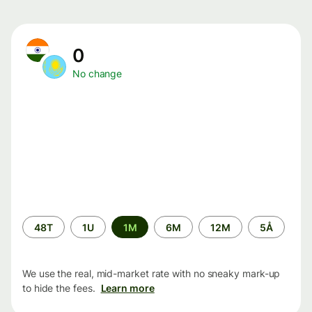
0
No change
Time
48T
1U
1M
6M
12M
5Å
period
We use the real, mid-market rate with no sneaky mark-up
to hide the fees.
Learn more