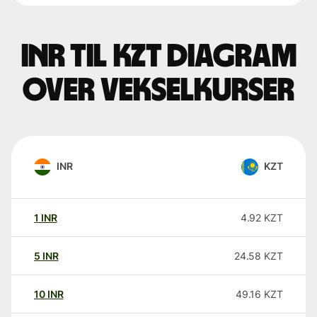
INR til KZT Diagram
over vekselkurser
INR
KZT
1
INR
4.92
KZT
5
INR
24.58
KZT
10
INR
49.16
KZT