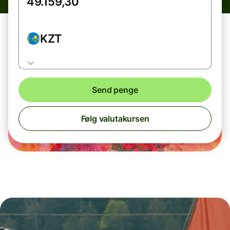
KZT
Send penge
Følg valutakursen