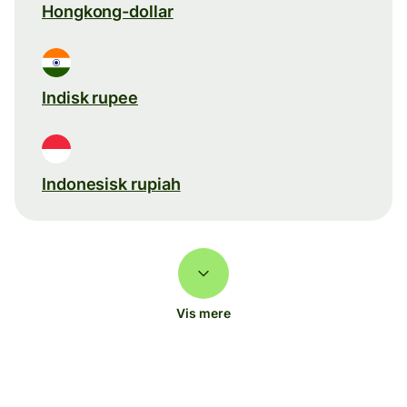
Hongkong-dollar
Indisk rupee
Indonesisk rupiah
Vis mere