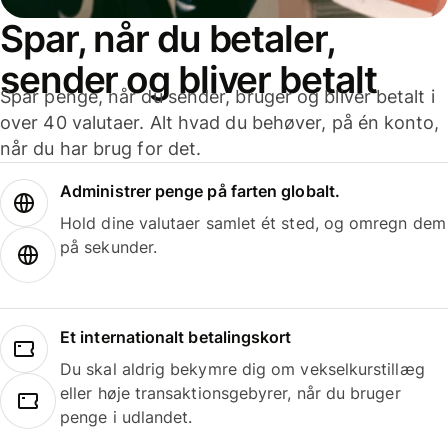
Spar, når du betaler,
sender og bliver betalt
Spar penge, når du sender, bruger og bliver betalt i
over 40 valutaer. Alt hvad du behøver, på én konto,
når du har brug for det.
Administrer penge på farten globalt.
Hold dine valutaer samlet ét sted, og omregn dem
på sekunder.
Et internationalt betalingskort
Du skal aldrig bekymre dig om vekselkurstillæg
eller høje transaktionsgebyrer, når du bruger
penge i udlandet.