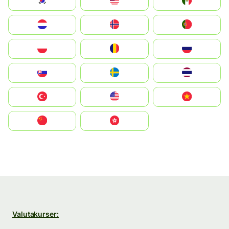
South Korea
Malay
Mexico
Nederland
Norge
Portugal
Polska
România
Россия
Slovensko
Ruoŧŧa
ไทย
Türkiye
United States
Vietnam
中国
中國香港特別行政區
Valutakurser: