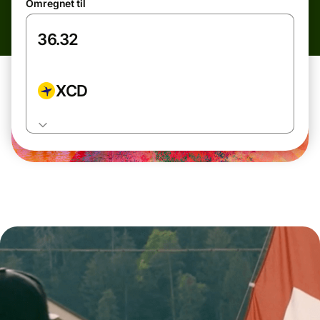
Omregnet til
XCD