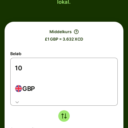
lokal.
Middelkurs
£1 GBP = 3.632 XCD
Beløb
GBP