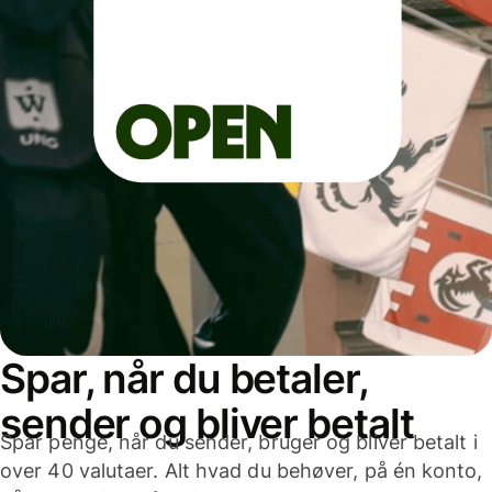
Spar, når du betaler,
sender og bliver betalt
Spar penge, når du sender, bruger og bliver betalt i
over 40 valutaer. Alt hvad du behøver, på én konto,