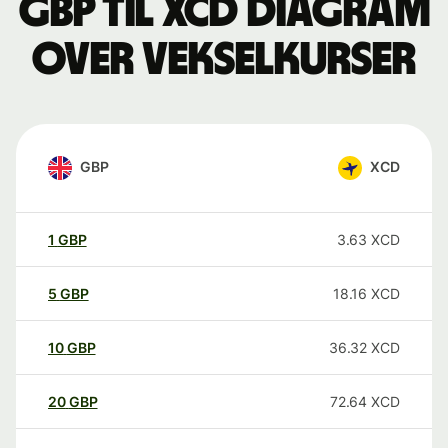
GBP til XCD Diagram
over vekselkurser
GBP
XCD
1
GBP
3.63
XCD
5
GBP
18.16
XCD
10
GBP
36.32
XCD
20
GBP
72.64
XCD