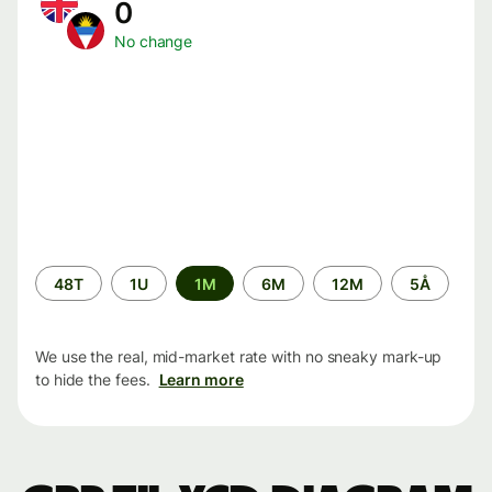
0
No change
Time
48T
1U
1M
6M
12M
5Å
period
We use the real, mid-market rate with no sneaky mark-up
to hide the fees.
Learn more