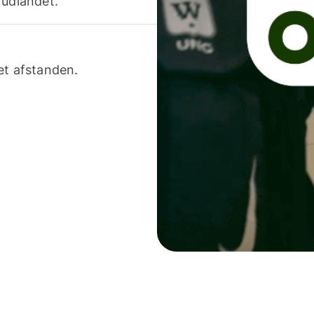
 udlandet.
et afstanden.