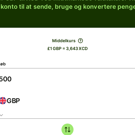
 konto til at sende, bruge og konvertere penge
Middelkurs
£1 GBP = 3,643 XCD
løb
GBP