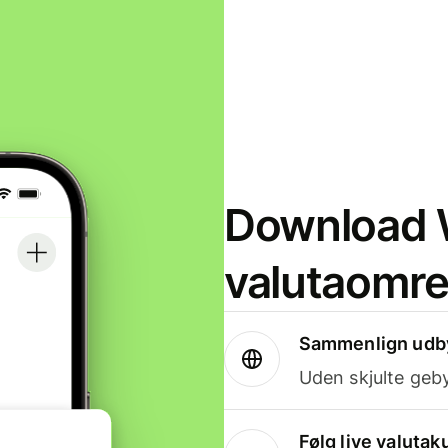
Download W
valutaomr
Sammenlign udby
Uden skjulte geby
Følg live valutak