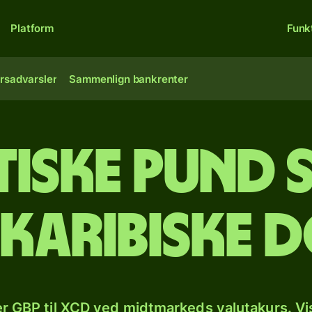
Platform
Funk
rsadvarsler
Sammenlign bankrenter
tiske pund 
tkaribiske 
r GBP til XCD ved midtmarkeds valutakurs. Vi