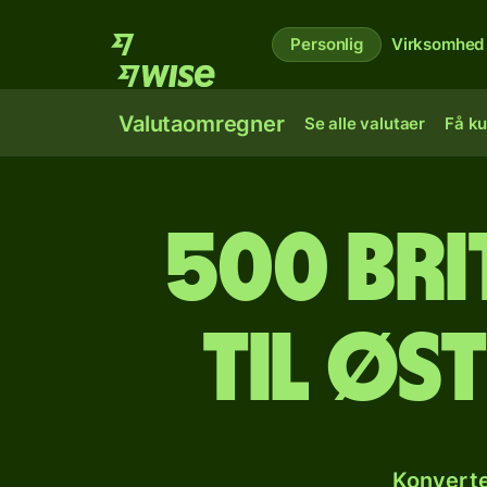
Personlig
Virksomhed
Valutaomregner
Se alle valutaer
Få ku
500 bri
til øs
Konverte