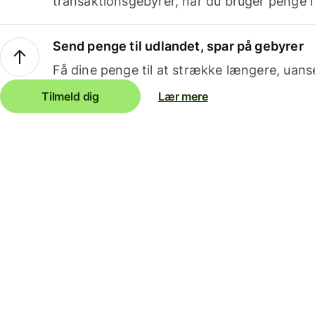
transaktionsgebyrer, når du bruger penge i
Send penge til udlandet, spar på gebyrer
Få dine penge til at strække længere, uans
Tilmeld dig
Lær mere