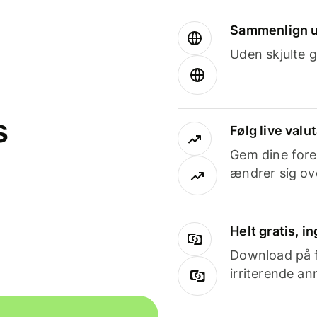
Sammenlign u
Uden skjulte g
s
Følg live valu
Gem dine fore
ændrer sig ove
Helt gratis, 
Download på få
irriterende an