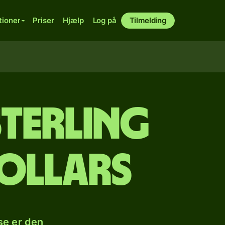
tioner
Priser
Hjælp
Log på
Tilmelding
sterling
dollars
se er den