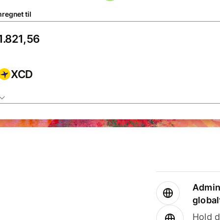
regnet til
XCD
Admini
global
Hold d