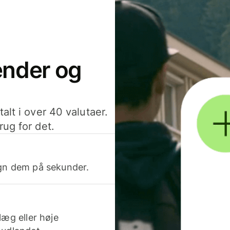
sender og
alt i over 40 valutaer.
rug for det.
egn dem på sekunder.
læg eller høje