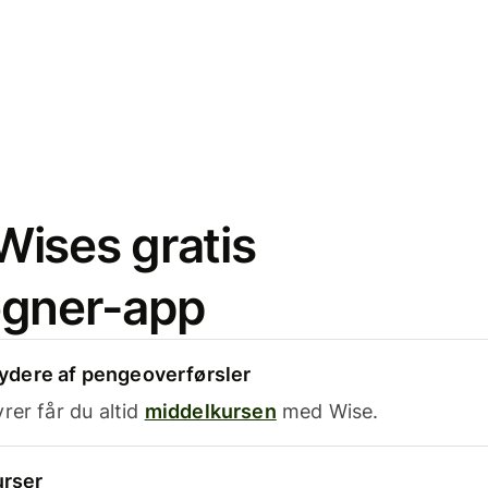
ises gratis
egner-app
dere af pengeoverførsler
rer får du altid
middelkursen
med Wise.
urser