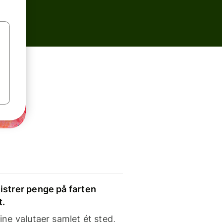
strer penge på farten
t.
ine valutaer samlet ét sted,