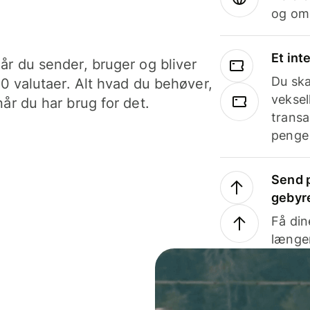
og om
Et int
år du sender, bruger og bliver
Du ska
40 valutaer. Alt hvad du behøver,
veksel
år du har brug for det.
transa
penge 
Send p
gebyr
Få din
længer