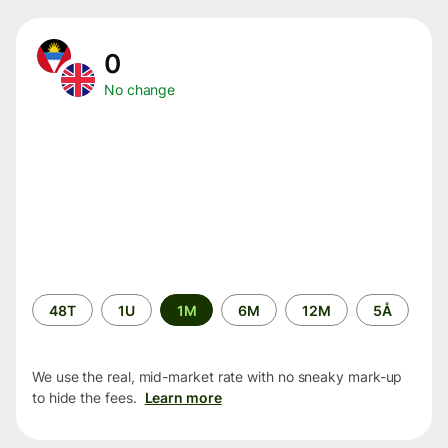
0
No change
Time
48T
1U
1M
6M
12M
5Å
period
We use the real, mid-market rate with no sneaky mark-up
to hide the fees.
Learn more