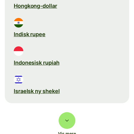
Hongkong-dollar
Indisk rupee
Indonesisk rupiah
Israelsk ny shekel
Vis mere