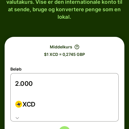
valutakurs. Vise er den internationale konto til
at sende, bruge og konvertere penge som en
lokal.
Middelkurs
$1 XCD = 0,2745 GBP
Beløb
XCD