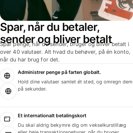
Spar, når du betaler,
sender og bliver betalt
Spar penge, når du sender, bruger og bliver betalt i
over 40 valutaer. Alt hvad du behøver, på én konto,
når du har brug for det.
Administrer penge på farten globalt.
Hold dine valutaer samlet ét sted, og omregn dem
på sekunder.
Et internationalt betalingskort
Du skal aldrig bekymre dig om vekselkurstillæg
eller høje transaktionsgebyrer, når du bruger