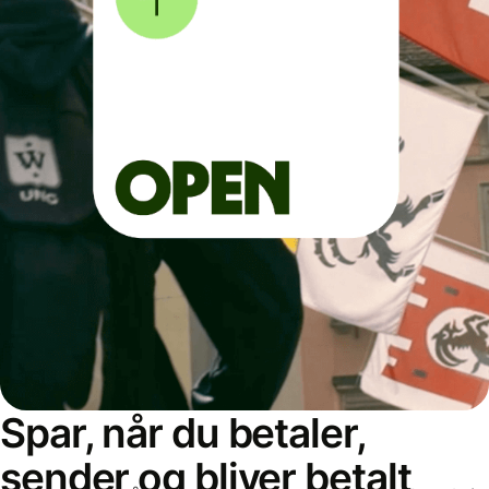
Spar, når du betaler,
sender og bliver betalt