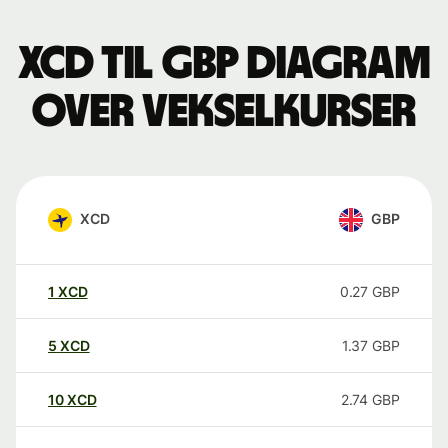
XCD til GBP Diagram
over vekselkurser
XCD
GBP
1
XCD
0.27
GBP
5
XCD
1.37
GBP
10
XCD
2.74
GBP