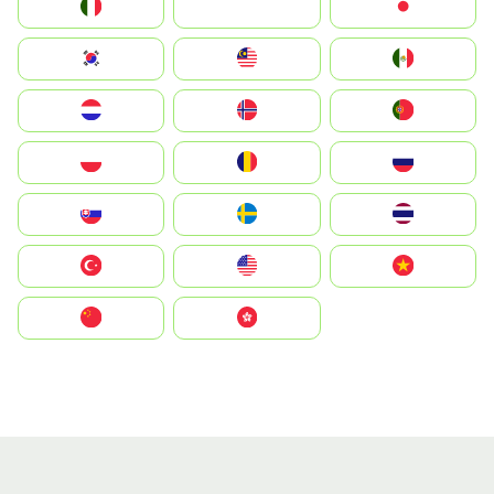
Italia
JA
Japan
South Korea
Malay
Mexico
Nederland
Norge
Portugal
Polska
România
Россия
Slovensko
Ruoŧŧa
ไทย
Türkiye
United States
Vietnam
中国
中國香港特別行政區