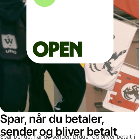
Spar, når du betaler,
sender og bliver betalt
Spar penge, når du sender, bruger og bliver betalt i