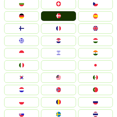
България
Switzerland
Czechia
Denmark
Deutschland
España
Suomi
France
United Kingdom
Greece
Hrvatska
Magyarország
Indonesia
Israel
India
Italia
JA
Japan
South Korea
Malay
Mexico
Nederland
Norge
Portugal
Polska
România
Россия
Slovensko
Ruoŧŧa
ไทย