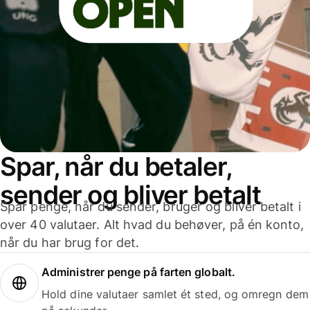
Spar, når du betaler,
sender og bliver betalt
Spar penge, når du sender, bruger og bliver betalt i
over 40 valutaer. Alt hvad du behøver, på én konto,
når du har brug for det.
Administrer penge på farten globalt.
Hold dine valutaer samlet ét sted, og omregn dem