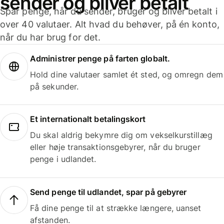
sender og bliver betalt
Spar penge, når du sender, bruger og bliver betalt i
over 40 valutaer. Alt hvad du behøver, på én konto,
når du har brug for det.
Administrer penge på farten globalt.
Hold dine valutaer samlet ét sted, og omregn dem
på sekunder.
Et internationalt betalingskort
Du skal aldrig bekymre dig om vekselkurstillæg
eller høje transaktionsgebyrer, når du bruger
penge i udlandet.
Send penge til udlandet, spar på gebyrer
Få dine penge til at strække længere, uanset
afstanden.