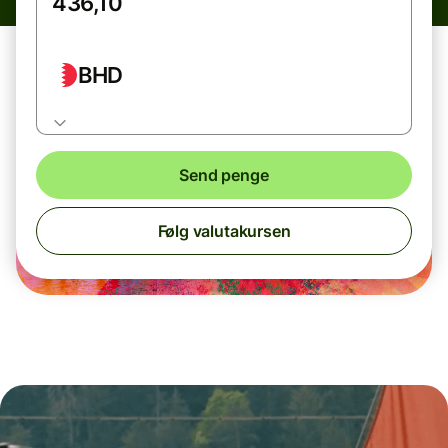
BHD
Send penge
Følg valutakursen