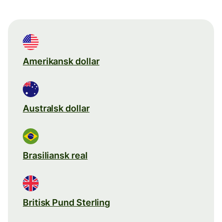
Amerikansk dollar
Australsk dollar
Brasiliansk real
Britisk Pund Sterling