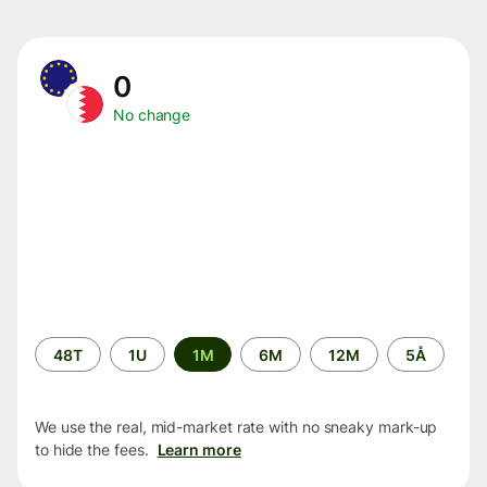
0
No change
Time
48T
1U
1M
6M
12M
5Å
period
We use the real, mid-market rate with no sneaky mark-up
to hide the fees.
Learn more