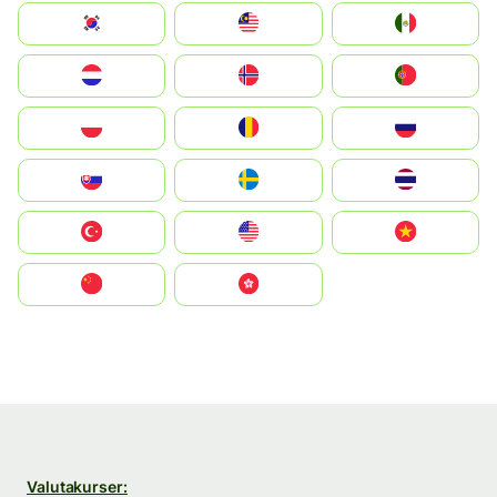
South Korea
Malay
Mexico
Nederland
Norge
Portugal
Polska
România
Россия
Slovensko
Ruoŧŧa
ไทย
Türkiye
United States
Vietnam
中国
中國香港特別行政區
Valutakurser: