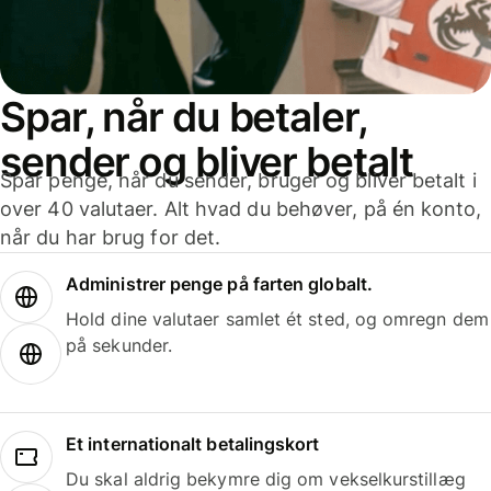
Spar, når du betaler,
sender og bliver betalt
Spar penge, når du sender, bruger og bliver betalt i
over 40 valutaer. Alt hvad du behøver, på én konto,
når du har brug for det.
Administrer penge på farten globalt.
Hold dine valutaer samlet ét sted, og omregn dem
på sekunder.
Et internationalt betalingskort
Du skal aldrig bekymre dig om vekselkurstillæg