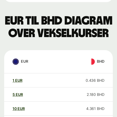
EUR til BHD Diagram
over vekselkurser
EUR
BHD
1
EUR
0.436
BHD
5
EUR
2.180
BHD
10
EUR
4.361
BHD