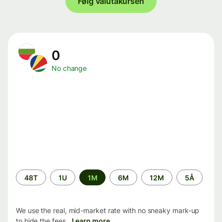
Følg valutakursen
0
No change
Time
48T
1U
1M
6M
12M
5Å
period
We use the real, mid-market rate with no sneaky mark-up
to hide the fees.
Learn more