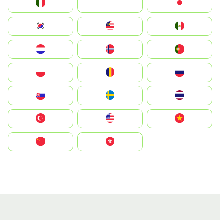
Italia
JA
Japan
South Korea
Malay
Mexico
Nederland
Norge
Portugal
Polska
România
Россия
Slovensko
Ruoŧŧa
ไทย
Türkiye
United States
Vietnam
中国
中國香港特別行政區