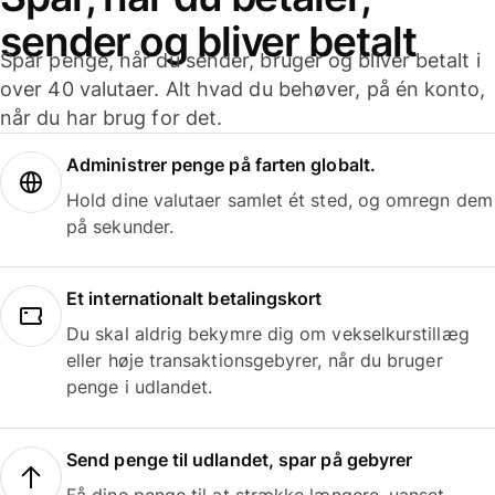
sender og bliver betalt
Spar penge, når du sender, bruger og bliver betalt i
over 40 valutaer. Alt hvad du behøver, på én konto,
når du har brug for det.
Administrer penge på farten globalt.
Hold dine valutaer samlet ét sted, og omregn dem
på sekunder.
Et internationalt betalingskort
Du skal aldrig bekymre dig om vekselkurstillæg
eller høje transaktionsgebyrer, når du bruger
penge i udlandet.
Send penge til udlandet, spar på gebyrer
Få dine penge til at strække længere, uanset