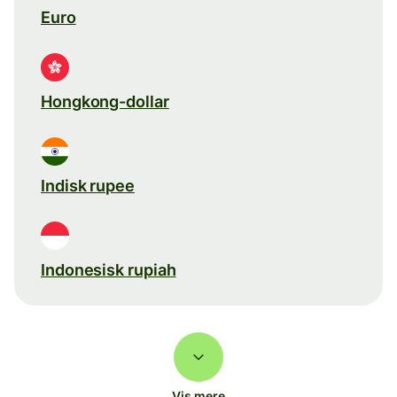
Euro
Hongkong-dollar
Indisk rupee
Indonesisk rupiah
Vis mere