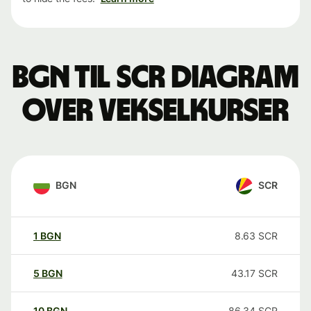
BGN til SCR Diagram
over vekselkurser
BGN
SCR
1
BGN
8.63
SCR
5
BGN
43.17
SCR
10
BGN
86.34
SCR