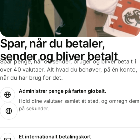
Spar, når du betaler,
sender og bliver betalt
Spar penge, når du sender, bruger og bliver betalt i
over 40 valutaer. Alt hvad du behøver, på én konto,
når du har brug for det.
Administrer penge på farten globalt.
Hold dine valutaer samlet ét sted, og omregn dem
på sekunder.
Et internationalt betalingskort