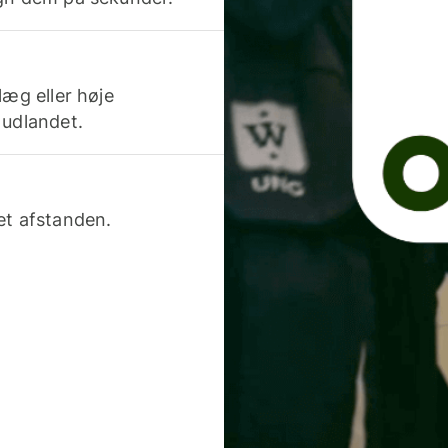
læg eller høje
 udlandet.
et afstanden.