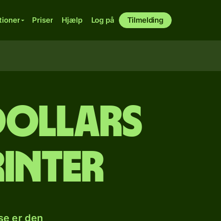
tioner
Priser
Hjælp
Log på
Tilmelding
dollars
rinter
se er den