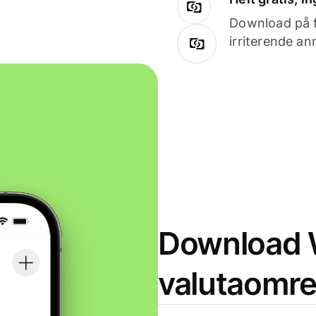
Download på få
irriterende an
Download W
valutaomr