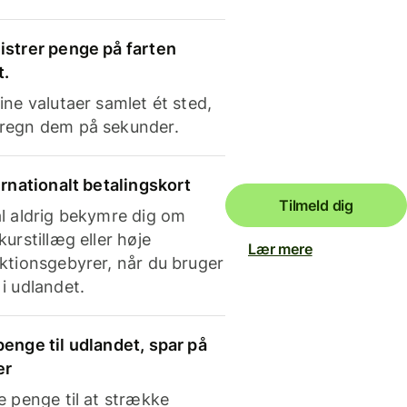
strer penge på farten
t.
ine valutaer samlet ét sted,
regn dem på sekunder.
ernationalt betalingskort
Tilmeld dig
l aldrig bekymre dig om
kurstillæg eller høje
Lær mere
ktionsgebyrer, når du bruger
i udlandet.
enge til udlandet, spar på
er
e penge til at strække