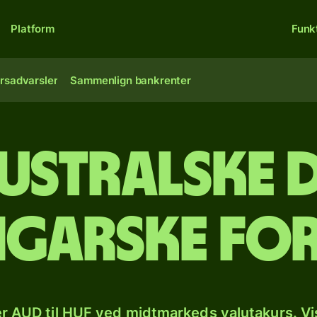
Platform
Funk
rsadvarsler
Sammenlign bankrenter
australske 
ngarske fo
r AUD til HUF ved midtmarkeds valutakurs. Vi