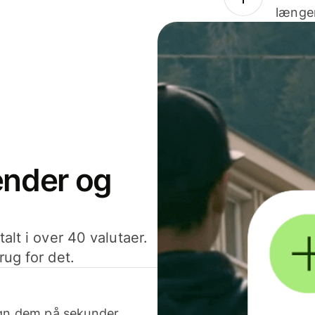
længer
sender og
alt i over 40 valutaer.
rug for det.
egn dem på sekunder.