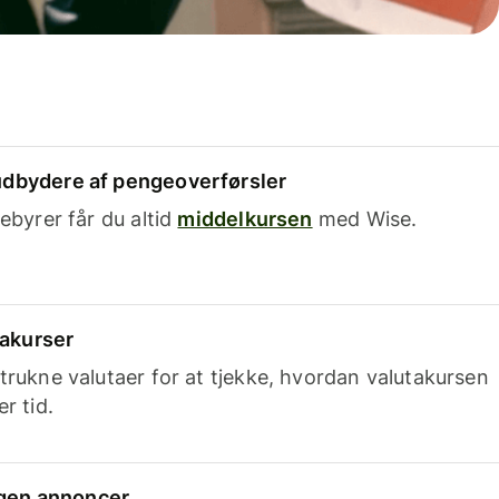
dbydere af pengeoverførsler
ebyrer får du altid
middelkursen
med Wise.
takurser
trukne valutaer for at tjekke, hvordan valutakursen
r tid.
ingen annoncer