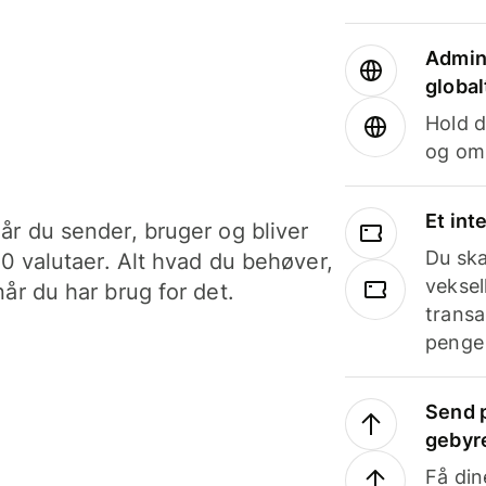
Admini
global
Hold d
og om
Et int
år du sender, bruger og bliver
Du ska
40 valutaer. Alt hvad du behøver,
veksel
år du har brug for det.
transa
penge 
Send p
gebyr
Få din