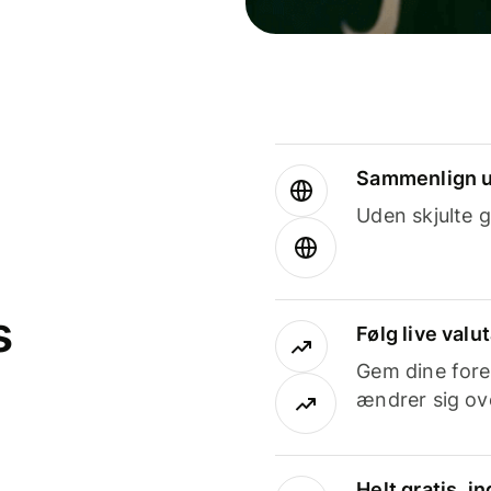
Sammenlign u
Uden skjulte g
s
Følg live valu
Gem dine fore
ændrer sig ove
Helt gratis, 