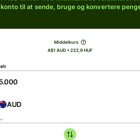
 konto til at sende, bruge og konvertere penge
Middelkurs
A$1 AUD = 222,9 HUF
løb
AUD