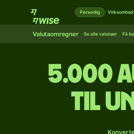
Personlig
Virksomhed
Valutaomregner
Se alle valutaer
Få ku
5.000 
til u
Konverte