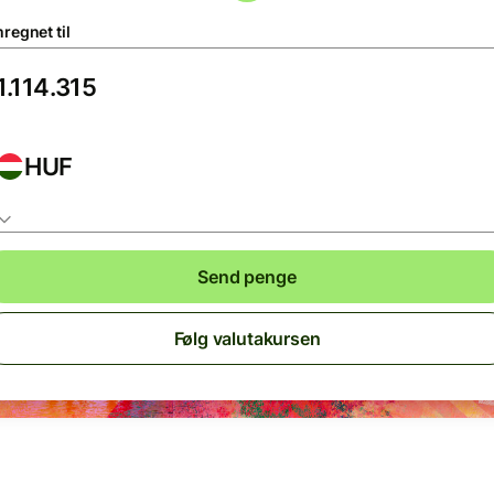
regnet til
HUF
Send penge
Følg valutakursen