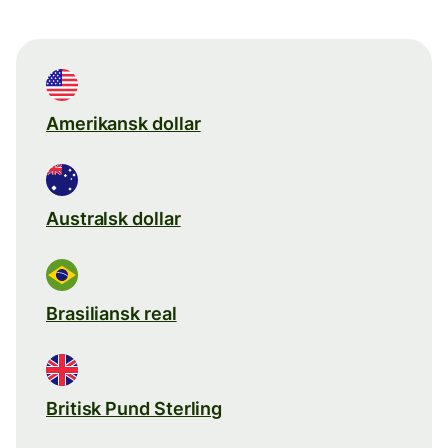
Amerikansk dollar
Australsk dollar
Brasiliansk real
Britisk Pund Sterling