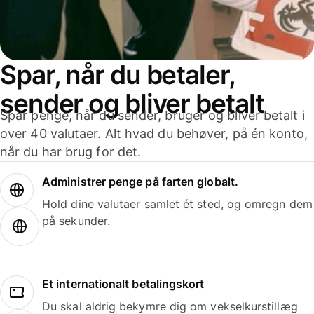
Spar, når du betaler,
sender og bliver betalt
Spar penge, når du sender, bruger og bliver betalt i
over 40 valutaer. Alt hvad du behøver, på én konto,
når du har brug for det.
Administrer penge på farten globalt.
Hold dine valutaer samlet ét sted, og omregn dem
på sekunder.
Et internationalt betalingskort
Du skal aldrig bekymre dig om vekselkurstillæg