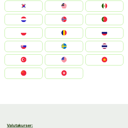
South Korea
Malay
Mexico
Nederland
Norge
Portugal
Polska
România
Россия
Slovensko
Ruoŧŧa
ไทย
Türkiye
United States
Vietnam
中国
中國香港特別行政區
Valutakurser: