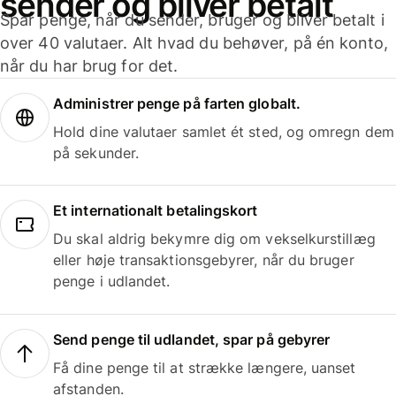
sender og bliver betalt
Spar penge, når du sender, bruger og bliver betalt i
over 40 valutaer. Alt hvad du behøver, på én konto,
når du har brug for det.
Administrer penge på farten globalt.
Hold dine valutaer samlet ét sted, og omregn dem
på sekunder.
Et internationalt betalingskort
Du skal aldrig bekymre dig om vekselkurstillæg
eller høje transaktionsgebyrer, når du bruger
penge i udlandet.
Send penge til udlandet, spar på gebyrer
Få dine penge til at strække længere, uanset
afstanden.