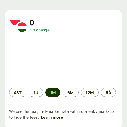
0
No change
Time
48T
1U
1M
6M
12M
5Å
period
We use the real, mid-market rate with no sneaky mark-up
to hide the fees.
Learn more