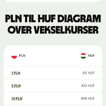
PLN til HUF Diagram
over vekselkurser
PLN
HUF
1
PLN
85
HUF
5
PLN
423
HUF
10
PLN
846
HUF