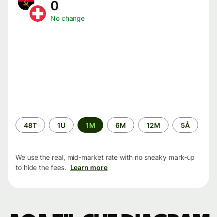
0
No change
Time
48T
1U
1M
6M
12M
5Å
period
We use the real, mid-market rate with no sneaky mark-up
to hide the fees.
Learn more