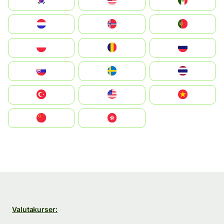
South Korea
Malay
Mexico
Nederland
Norge
Portugal
Polska
România
Россия
Slovensko
Ruoŧŧa
ไทย
Türkiye
United States
Vietnam
中国
中國香港特別行政區
Valutakurser: