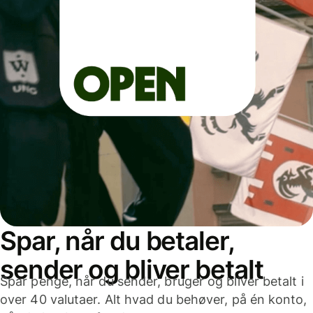
Spar, når du betaler,
sender og bliver betalt
Spar penge, når du sender, bruger og bliver betalt i
over 40 valutaer. Alt hvad du behøver, på én konto,