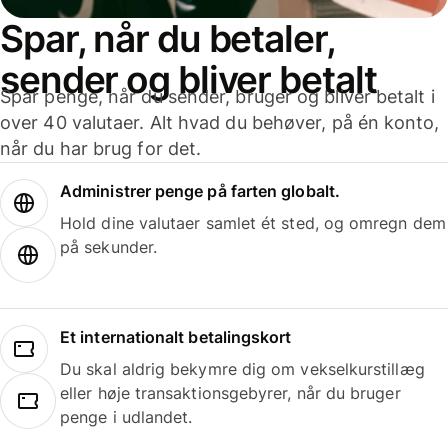
Spar, når du betaler,
sender og bliver betalt
Spar penge, når du sender, bruger og bliver betalt i
over 40 valutaer. Alt hvad du behøver, på én konto,
når du har brug for det.
Administrer penge på farten globalt.
Hold dine valutaer samlet ét sted, og omregn dem
på sekunder.
Et internationalt betalingskort
Du skal aldrig bekymre dig om vekselkurstillæg
eller høje transaktionsgebyrer, når du bruger
penge i udlandet.