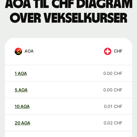
AOA til CHF Diagram
over vekselkurser
AOA
CHF
1
AOA
0.00
CHF
5
AOA
0.00
CHF
10
AOA
0.01
CHF
20
AOA
0.02
CHF