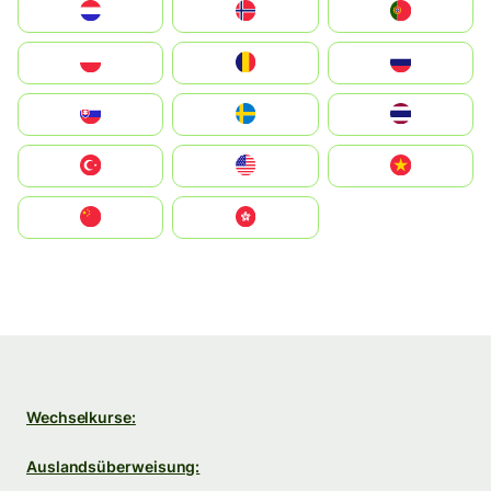
Nederland
Norge
Portugal
Polska
România
Россия
Slovensko
Ruoŧŧa
ไทย
Türkiye
United States
Vietnam
中国
中國香港特別行政區
Wechselkurse:
Auslandsüberweisung: