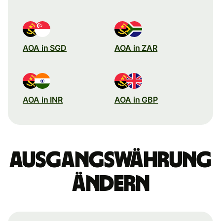
AOA in SGD
AOA in ZAR
AOA in INR
AOA in GBP
Ausgangswährung
ändern