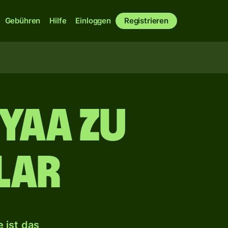
Gebühren
Hilfe
Einloggen
Registrieren
iyaa zu
lar
 ist das