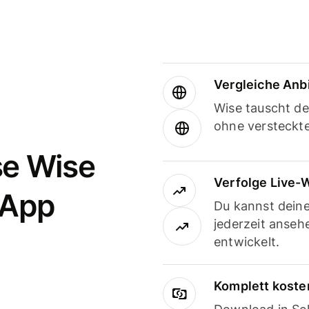
Vergleiche Anb
Wise tauscht d
ohne versteckt
se Wise
Verfolge Live-
-App
Du kannst dein
jederzeit anseh
entwickelt.
Komplett koste