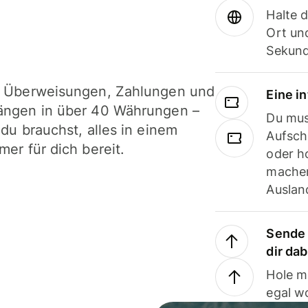
Halte 
Ort und
Sekund
i Überweisungen, Zahlungen und
Eine i
ängen in über 40 Währungen –
Du mus
 du brauchst, alles in einem
Aufsch
mer für dich bereit.
oder h
machen
Ausland
Sende 
dir da
Hole m
egal w