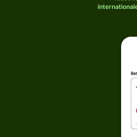
internationa
Be