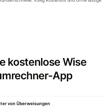
undenschnelle. Völlig kostenlos und ohne lästige
e kostenlose Wise
umrechner-App
eter von Überweisungen