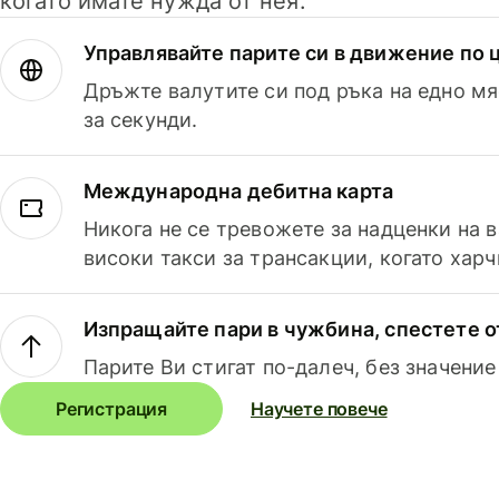
когато имате нужда от нея.
Управлявайте парите си в движение по ц
Дръжте валутите си под ръка на едно мя
за секунди.
Международна дебитна карта
Никога не се тревожете за надценки на 
високи такси за трансакции, когато харч
Изпращайте пари в чужбина, спестете о
Парите Ви стигат по-далеч, без значение
Регистрация
Научете повече