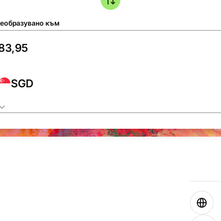
еобразувано към
SGD