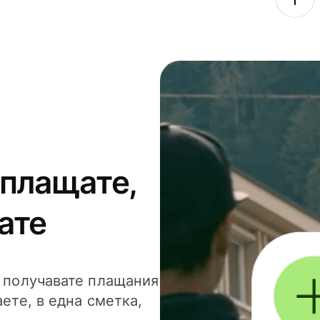
 плащате,
ате
и получавате плащания
аете, в една сметка,