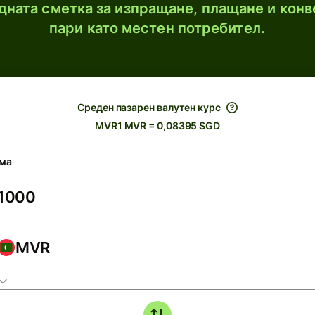
ната сметка за изпращане, плащане и конв
пари като местен потребител.
Среден пазарен валутен курс
MVR1 MVR = 0,08395 SGD
ма
MVR