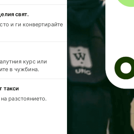
елия свят.
сто и ги конвертирайте
валутния курс или
ите в чужбина.
т такси
 на разстоянието.