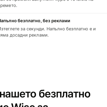
времето.
Напълно безплатно, без реклами
Изтеглете за секунди. Напълно безплатно е и
няма досадни реклами.
 нашето безплатно