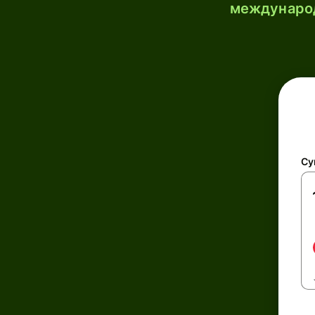
международ
Су