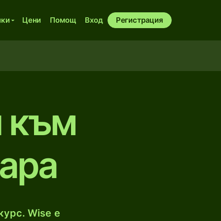
ики
Цени
Помощ
Вход
Регистрация
 към
лара
курс. Wise е