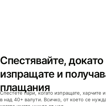
Спестявайте, докато
изпращате и получав
плащания
Спестете пари, когато изпращате, харчите 
в над 40+ валути. Всичко, от което се нужд