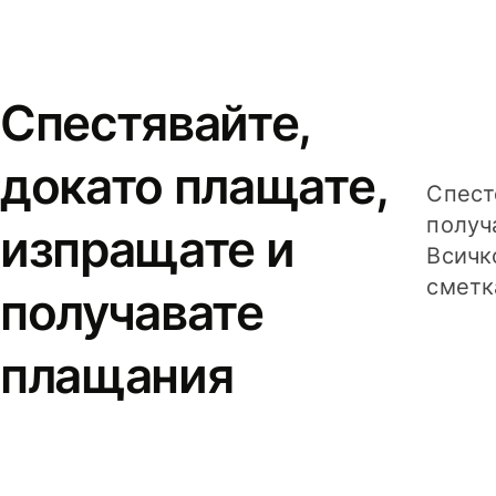
Спестявайте,
докато плащате,
Спест
получ
изпращате и
Всичк
сметк
получавате
плащания