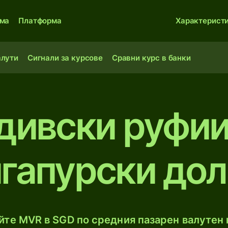
ма
Платформа
Характерист
алути
Сигнали за курсове
Сравни курс в банки
дивски руфии
гапурски до
те MVR в SGD по средния пазарен валутен 