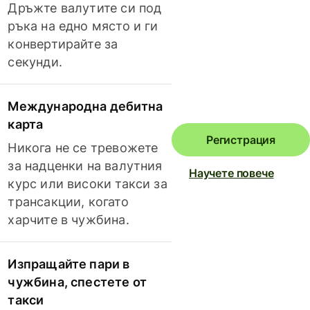
Дръжте валутите си под
ръка на едно място и ги
конвертирайте за
секунди.
Международна дебитна
карта
Регистрация
Никога не се тревожете
за надценки на валутния
Научете повече
курс или високи такси за
трансакции, когато
харчите в чужбина.
Изпращайте пари в
чужбина, спестете от
такси