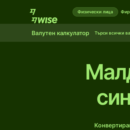
Физически лица
Фир
Валутен калкулатор
Търси всички в
Мал
син
Конвертирай