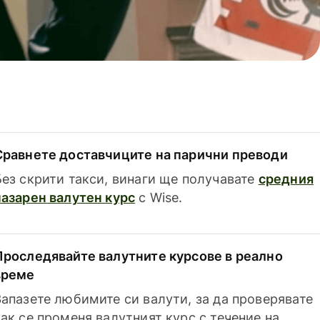
Сравнете доставчиците на парични преводи
Без скрити такси, винаги ще получавате
средния
пазарен валутен курс
с Wise.
Проследявайте валутните курсове в реално
време
Запазете любимите си валути, за да проверявате
как се променя валутният курс с течение на