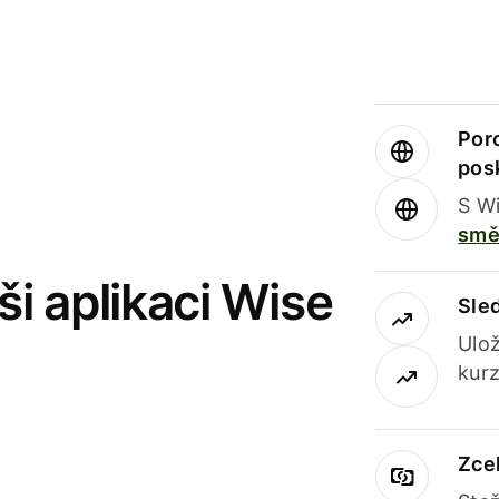
Por
pos
S Wi
smě
i aplikaci Wise
Sle
Ulož
kurz
Zce