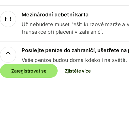
Mezinárodní debetní karta
Už nebudete muset řešit kurzové marže a 
transakce při placení v zahraničí.
Posílejte peníze do zahraničí, ušetřete na
Vaše peníze budou doma kdekoli na světě.
Zaregistrovat se
Zjistěte více