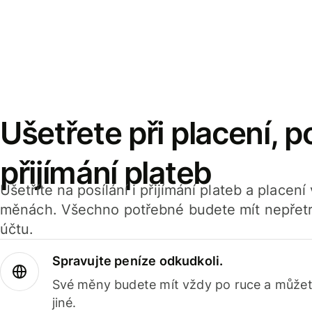
Ušetřete při placení, po
přijímání plateb
Ušetříte na posílání i přijímání plateb a placen
měnách. Všechno potřebné budete mít nepřetr
účtu.
Spravujte peníze odkudkoli.
Své měny budete mít vždy po ruce a můžete
jiné.