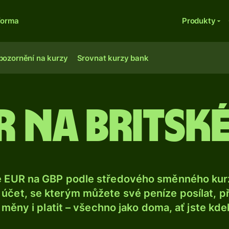
forma
Produkty
pozornění na kurzy
Srovnat kurzy bank
r na britské
e EUR na GBP podle středového směnného kurz
účet, se kterým můžete své peníze posílat, p
é měny i platit – všechno jako doma, ať jste kdek