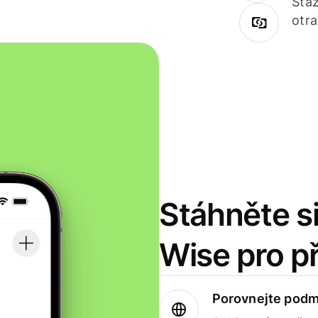
Staž
otr
Stáhněte si
Wise pro p
Porovnejte podm