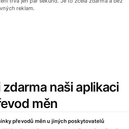
ení trvá jen pár sekund. Je to zcela zdarma a bez
avných reklam.
 zdarma naši aplikaci
řevod měn
ínky převodů měn u jiných poskytovatelů