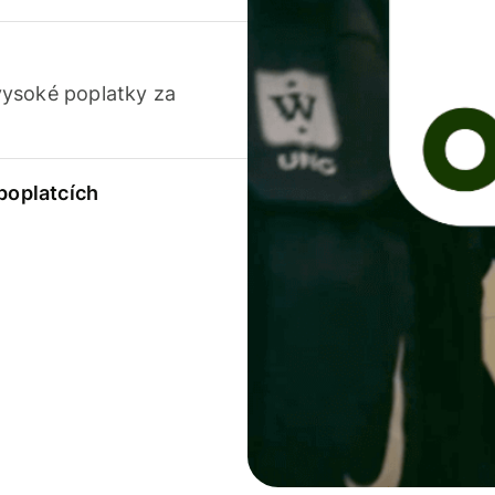
vysoké poplatky za
 poplatcích