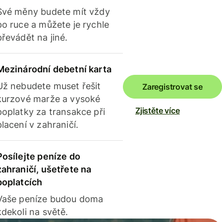
Své měny budete mít vždy
po ruce a můžete je rychle
převádět na jiné.
Mezinárodní debetní karta
Už nebudete muset řešit
Zaregistrovat se
kurzové marže a vysoké
Zjistěte více
poplatky za transakce při
placení v zahraničí.
Posílejte peníze do
zahraničí, ušetřete na
poplatcích
Vaše peníze budou doma
kdekoli na světě.