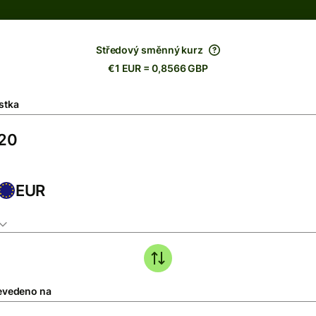
Středový směnný kurz
€1 EUR = 0,8566 GBP
stka
EUR
evedeno na