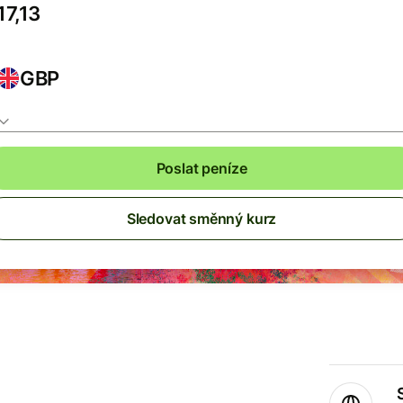
GBP
Poslat peníze
Sledovat směnný kurz