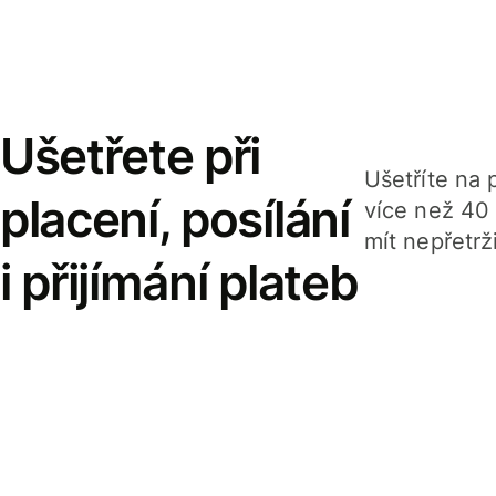
Ušetřete při
Ušetříte na p
placení, posílání
více než 40
mít nepřetrž
i přijímání plateb