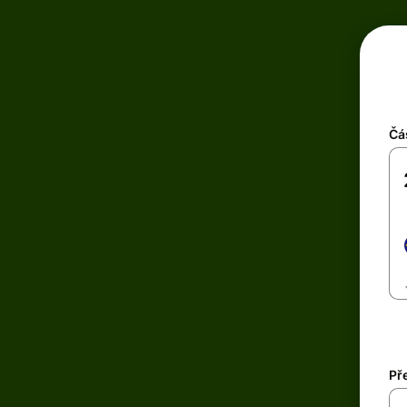
Čá
Př