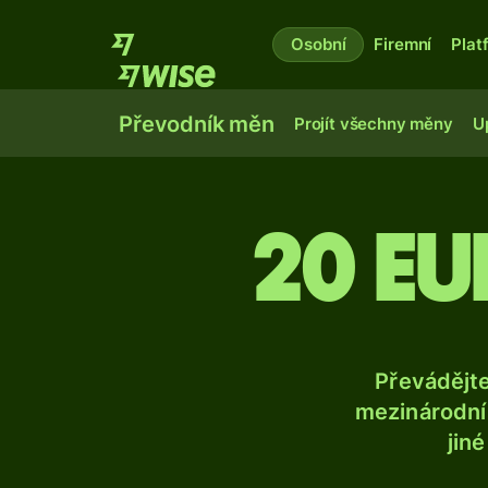
Osobní
Firemní
Plat
Převodník měn
Projít všechny měny
U
20 eu
Převádějt
mezinárodní 
jin