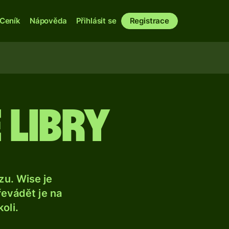
Ceník
Nápověda
Přihlásit se
Registrace
 libry
u. Wise je
řevádět je na
oli.