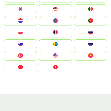
South Korea
Malay
Mexico
Nederland
Norge
Portugal
Polska
România
Россия
Slovensko
Ruoŧŧa
ไทย
Türkiye
United States
Vietnam
中国
中國香港特別行政區