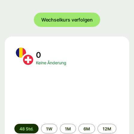
Wechselkurs verfolgen
0
Keine Änderung
Zeitraum
48 Std.
1W
1M
6M
12M