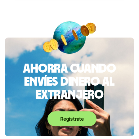
Ahorra cuando
envíes dinero al
extranjero
Regístrate