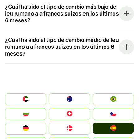
¿Cuál ha sido el tipo de cambio más bajo de
leu rumano a a francos suizos en los últimos
6 meses?
¿Cuál ha sido el tipo de cambio medio de leu
rumano a a francos suizos en los últimos 6
meses?
الإمارات العربية المتحدة
Australia
Brazil
България
Switzerland
Czechia
España
Deutschland
Denmark