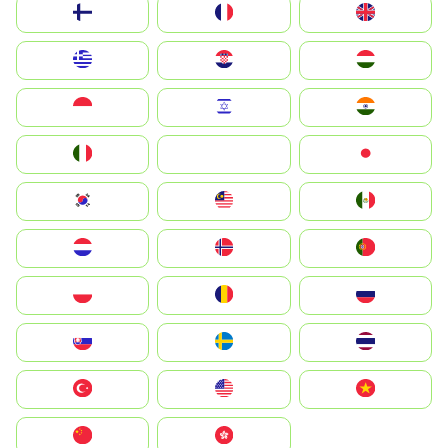
Suomi
France
United Kingdom
Greece
Hrvatska
Magyarország
Indonesia
Israel
India
Italia
JA
Japan
South Korea
Malay
Mexico
Nederland
Norge
Portugal
Polska
România
Россия
Slovensko
Ruoŧŧa
ไทย
Türkiye
United States
Vietnam
中国
中國香港特別行政區