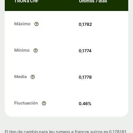
1 RON a CHF
Últimos 7 días
Máximo
0,1782
Mínimo
0,1774
Media
0,1778
Fluctuación
0.46
%
El tipo de cambio para leu rumano a francos suizos es 0.178181