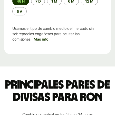
48 H
7 D
1 M
6 M
12 M
de
tiempo
5 A
Usamos el tipo de cambio medio del mercado sin
sobreprecios engañosos para ocultar las
comisiones.
Más info
Principales pares de
divisas para RON
Cambio porcentual en las últimas 24 horas