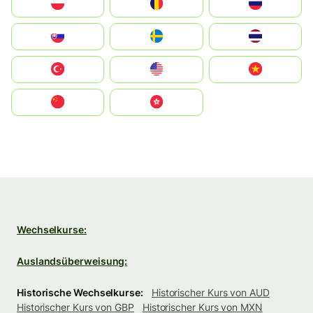
Polska
România
Россия
Slovensko
Ruoŧŧa
ไทย
Türkiye
United States
Vietnam
中国
中國香港特別行政區
Wechselkurse:
Auslandsüberweisung:
Historische Wechselkurse:
Historischer Kurs von AUD
Historischer Kurs von GBP
Historischer Kurs von MXN