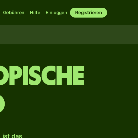
Gebühren
Hilfe
Einloggen
Registrieren
opische
o
ist das