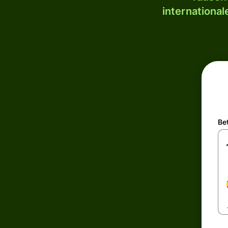
internationa
Be