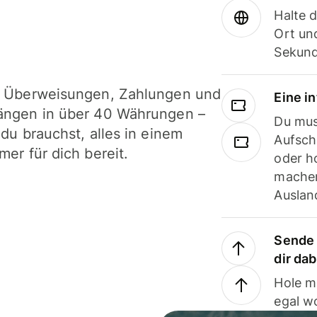
Halte 
Ort und
Sekund
i Überweisungen, Zahlungen und
Eine i
ängen in über 40 Währungen –
Du mus
 du brauchst, alles in einem
Aufsch
mer für dich bereit.
oder h
machen
Ausland
Sende 
dir da
Hole m
egal w