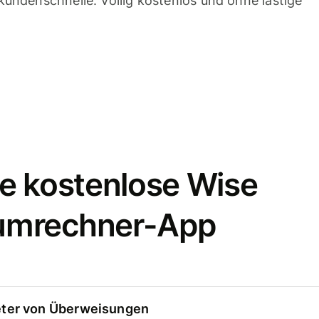
undenschnelle. Völlig kostenlos und ohne lästige
e kostenlose Wise
umrechner-App
eter von Überweisungen