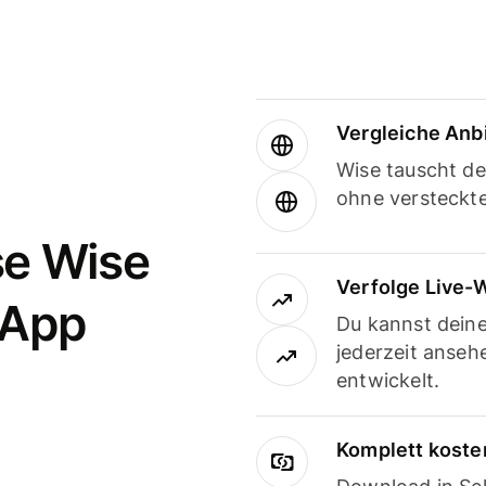
Vergleiche Anb
Wise tauscht d
ohne versteckt
se Wise
Verfolge Live-
-App
Du kannst dein
jederzeit anseh
entwickelt.
Komplett koste