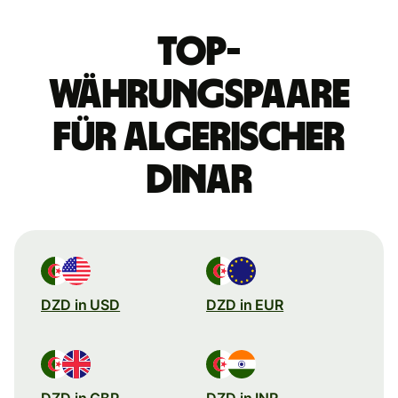
Top-
Währungspaare
für algerischer
Dinar
DZD in USD
DZD in EUR
DZD in GBP
DZD in INR