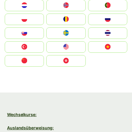
Nederland
Norge
Portugal
Polska
România
Россия
Slovensko
Ruoŧŧa
ไทย
Türkiye
United States
Vietnam
中国
中國香港特別行政區
Wechselkurse:
Auslandsüberweisung: