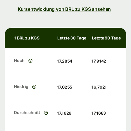
Kursentwicklung von BRL zu KGS ansehen
1 BRL zu KGS
Letzte 30 Tage
Letzte 90 Tage
Hoch
17,2854
17,9142
Niedrig
17,0255
16,7921
Durchschnitt
17,1626
17,1683