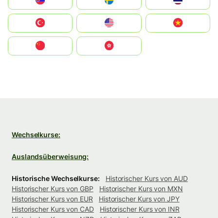
Slovensko
Ruoŧŧa
ไทย
Türkiye
United States
Vietnam
中国
中國香港特別行政區
Wechselkurse:
Auslandsüberweisung:
Historische Wechselkurse:
Historischer Kurs von AUD
Historischer Kurs von GBP
Historischer Kurs von MXN
Historischer Kurs von EUR
Historischer Kurs von JPY
Historischer Kurs von CAD
Historischer Kurs von INR