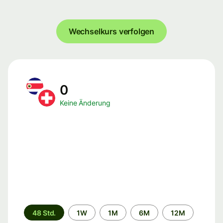
Wechselkurs verfolgen
0
Keine Änderung
Zeitraum
48 Std.
1W
1M
6M
12M