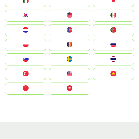
Italia
JA
Japan
South Korea
Malay
Mexico
Nederland
Norge
Portugal
Polska
România
Россия
Slovensko
Ruoŧŧa
ไทย
Türkiye
United States
Vietnam
中国
中國香港特別行政區