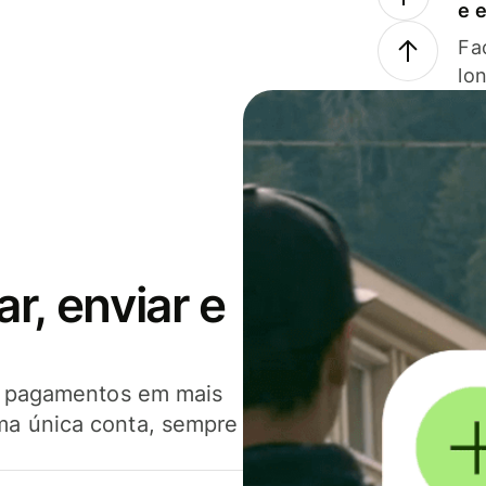
e 
Faç
lo
, enviar e
er pagamentos em mais
ma única conta, sempre