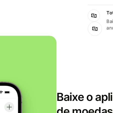
To
Ba
an
Baixe o apl
de moedas 