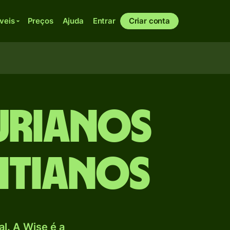
veis
Preços
Ajuda
Entrar
Criar conta
urianos
itianos
l. A Wise é a