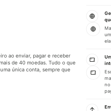
Ge
qu
Ma
um
el
ro ao enviar, pagar e receber
Um
mais de 40 moedas. Tudo o que
in
 uma única conta, sempre que
Es
ma
no
pa
En