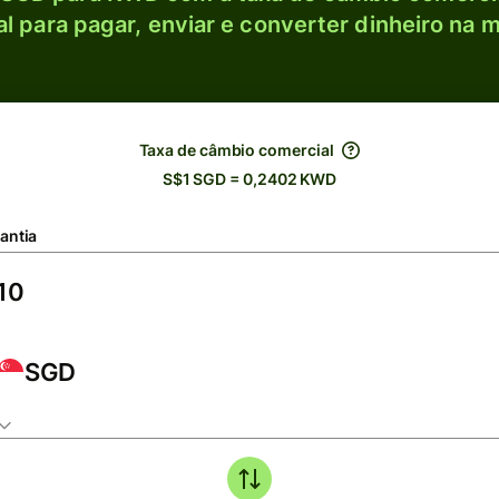
l para pagar, enviar e converter dinheiro na m
Taxa de câmbio comercial
S$1 SGD = 0,2402 KWD
antia
SGD