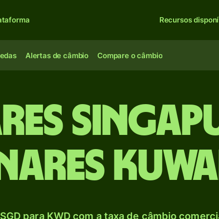
ataforma
Recursos disponí
oedas
Alertas de câmbio
Compare o câmbio
ares singap
inares kuwa
SGD para KWD com a taxa de câmbio comercia