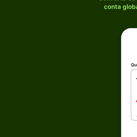
conta globa
Qu